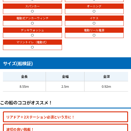
スパンカー
オーニング
〇
〇
電動式アンカーウィンチ
イケス
〇
〇
デッキウォッシュ
電動リール電源
〇
〇
マリントイレ（電動式）
〇
サイズ(船検証)
全長
全幅
全深
8.55m
2.5m
0.92m
この船のココがオススメ！
リアドア＋2ステーション必須という方に！
波切の良い銘艇！