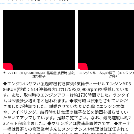
ヤマハ UF-30-I/B MD386KUH搭載艇 航行時 排気
エンジンルーム内の様子（エンジン
煙の様子
グ時）
◆エンジンはヤマハ製過給機付き直列4気筒ディーゼルエンジンMD3
86KUH(型式：N14 連続最大出力175PS/2,900rpm)を搭載していま
す。また、取材時のエンジンアワーは約1730時間でした。ランタイ
ムは今後多少増えると思われます。◆取材時は試乗もさせていただ
きましたが快調でした。試乗させていただいた際にエンジン本体
や、アイドリング、航行時の排気煙の様子などを動画を撮らせてい
ただいてアップしています。是非ご覧下さい。なお、最高速度は約2
3ノット程度出ました。◆マリンギアは微速装置付きです。◆オーナ
ー様は最寄りの修理業者さんにメンテナンスや修理はほぼ任されて