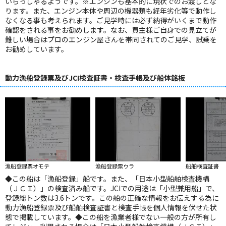
いらっしゃるようです。※エンジンも基本的に現状でのお渡しとな
ります。また、エンジン本体や周辺の機器類も経年劣化等で動作し
なくなる事も考えられます。ご見学時には必ず納得がいくまで動作
確認をされる事をお勧めします。なお、買主様ご自身での見立てが
難しい場合はプロのエンジン屋さんを帯同されてのご見学、試乗を
お勧めしています。
動力漁船登録票及びJCI検査証書・検査手帳及び船体銘板
漁船登録票オモテ
漁船登録票ウラ
船舶検査証書
◆この船は「漁船登録」船です。また、「日本小型船舶検査機構
（ＪＣＩ）」の検査済み船です。JCIでの用途は「小型兼用船」で、
登録総トン数は3.6トンです。この船の正確な情報をお伝えする為に
動力漁船登録票及び船舶検査証書と検査手帳を個人情報を伏せた状
態で掲載しています。◆この船を漁業者様でない一般の方が所有し