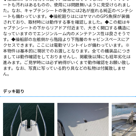
ートも汚れはあるものの、使用には問題無いように見受けられまし
た。なお、キャプテンシートの後方には2名が座れる純正のベンチシ
ートも備わっています。◆操舵廻りはにはヤマハのGPS魚探が装備
されており、取材時には動作する事を確認しました。◆この艇はキ
ャプテンシートの下からリアドア付近まで、大きく開口する構造に
なっていますのでエンジンルーム内のメンテナンス性は良さそうで
す。◆操船部の左舷側から階段より下階層のキャビンスペースにア
クセスできます。ここには電動マリントイレが備わっています。※
本物件は基本的に現状でのお渡しとなります。全ての艤装品につき
ましては動作確認をしておりませんし、掲載後以降にも経年劣化は
進みます。ご見学時には必ず納得がいくまで動作確認をお願い致し
ます。なお、写真に写っている釣り具などの私物は付属致しませ
ん。
デッキ廻り