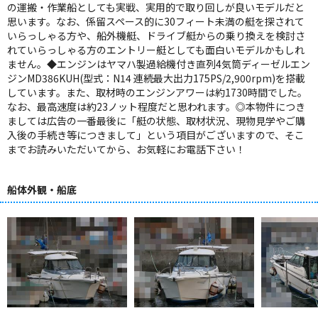
の運搬・作業船としても実戦、実用的で取り回しが良いモデルだと
思います。なお、係留スペース的に30フィート未満の艇を探されて
いらっしゃる方や、船外機艇、ドライブ艇からの乗り換えを検討さ
れていらっしゃる方のエントリー艇としても面白いモデルかもしれ
ません。◆エンジンはヤマハ製過給機付き直列4気筒ディーゼルエン
ジンMD386KUH(型式：N14 連続最大出力175PS/2,900rpm)を搭載
しています。また、取材時のエンジンアワーは約1730時間でした。
なお、最高速度は約23ノット程度だと思われます。◎本物件につき
ましては広告の一番最後に「艇の状態、取材状況、現物見学やご購
入後の手続き等につきまして」という項目がございますので、そこ
までお読みいただいてから、お気軽にお電話下さい！
船体外観・船底