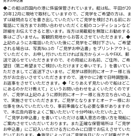
見学お申込書
◆この艇は四国内の港に係留保管されています。艇は私、平田が20
20年12月に現地で取材していますので、ご見学をご希望の方は、ま
ずは疑問点などを書き出していただいてご見学を検討される前にお
電話にて当方までお問い合わせいただくと艇のコンディションなど
詳細をお伝えできると思います。当方は掲載艇を無理にお勧めする
事はございません。客観的見地からお答えさせていただきます。◆
上記のようにお電話いただいた後にご見学をご検討下さい。ご希望
される場合は、写真No.1の「ご見学お申込書」をプリントアウトし
ていただくか、お申し付けいただければ当方からメールやFAX、郵
送で送らせていただきますので、その用紙にお名前、ご住所、ご希
望日（第二希望までご検討いただけますと幸いです。）を書いてい
ただきましてご返送下さいませ。ご見学は原則的にオーナー様と当
方がお立合いさせていただきますので、速やかに2者で日時調整後、
お返事をさせていただきます。◆「とりあえず見たいので船はどこ
にあるのかだけ教えて」というお問い合わせをよくいただくのです
が、ご見学は上記のように原則的にオーナー様と当方立ち合いの上
で、実施させていただきます。ご見学となりますとオーナー様にお
仕事を休んでいただいたり、事前準備なども必要な事がありますの
で、本広告内容をよくご覧いただいて十分吟味いただいた上で、
「ご見学お申込書」を書いていただける購入意志の強い方を現船に
ご案内させていただいております。また正確な保管場所は「ご見学
お申込書」にご記入いただける方にのみに口頭でお伝えさせていた
だいております。◆海況によってはご見学当日になって試乗ができ