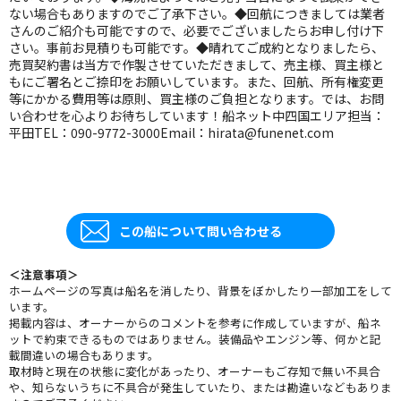
ない場合もありますのでご了承下さい。◆回航につきましては業者
さんのご紹介も可能ですので、必要でございましたらお申し付け下
さい。事前お見積りも可能です。◆晴れてご成約となりましたら、
売買契約書は当方で作製させていただきまして、売主様、買主様と
もにご署名とご捺印をお願いしています。また、回航、所有権変更
等にかかる費用等は原則、買主様のご負担となります。では、お問
い合わせを心よりお待ちしています！船ネット中四国エリア担当：
平田TEL：090-9772-3000Email：hirata@funenet.com
この船について問い合わせる
＜注意事項＞
ホームページの写真は船名を消したり、背景をぼかしたり一部加工をして
います。
掲載内容は、オーナーからのコメントを参考に作成していますが、船ネ
ットで約束できるものではありません。装備品やエンジン等、何かと記
載間違いの場合もあります。
取材時と現在の状態に変化があったり、オーナーもご存知で無い不具合
や、知らないうちに不具合が発生していたり、または勘違いなどもありま