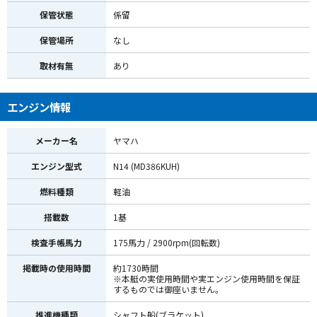
保管状態
係留
保管場所
なし
取材有無
あり
エンジン情報
メーカー名
ヤマハ
エンジン型式
N14 (MD386KUH)
燃料種類
軽油
搭載数
1基
検査手帳馬力
175馬力 / 2900rpm(回転数)
掲載時の使用時間
約1730時間
※本艇の実使用時間や実エンジン使用時間を保証
するものでは御座いません。
推進機種類
シャフト船(ブラケット)