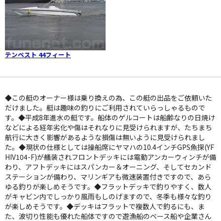
テンペスト 44フィート
◆この艇のオーナー様は乗り換えの為、この艇の出品をご依頼いた
だけました。艇は趣味の釣りにご利用されていらっしゃるもので
す。◆平成8年進水の艇です。船体のゲルコートは船齢なりの日焼け
などによる経年劣化や傷はそれなりに見受けられますが、たちまち
航行に大きく影響があるような損傷は無いように見受けられまし
た。◆現状の仕様としては操船席にヤマハの10.4インチGPS魚探(YF
HIV104-F)が艤装されフロントデッキには電動アンカーウィンチが備
わり、アフトデッキにはスパンカー＆オーニング、そしてセカンド
ステーションが備わり、マリンギアも微速装置付きですので、あら
ゆる釣りが楽しめそうです。◆フラットデッキで釣りやすく、数人
がキャビン内でしっかり風雨もしのげますので、冬季も様々な釣り
が楽しめそうです。◆デッキはフラットで複数人で釣るにも、ま
た、波切り性能も優れた船体ですので遊漁船のベース船や企業さん