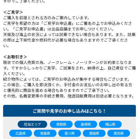
すのでご了承ください。
＜ご見学＞
ご購入を前提とされる方のみご案内しています。
ご見学を希望の方は「ご見学お申込書」にご署名の上でお申込みくださ
い。「ご見学お申込書」は出品店舗までお申しつけください。
天候及び海上の状況によっては試乗できない場合もあります。また、試乗
の際は上下架代金や燃料代が必要な場合もありますのでご了承くださ
い。
＜お取引き＞
現状での個人売買の為、ノークレーム・ノーリターンがお約束となりま
す。ですからしっかりご見学、ご試乗をされ、納得の上、自己責任でご購
入ください。
紹介物件によっては、ご見学のお申込みが集中する場合もございます。
この場合、ご購入を即決頂くか、手付金のお支払いのお申し出の有る方
と優先的に商談を進める場合もありますのでご了承下さい。
その他、名義変更等の手続き費用、陸送回航費用は別途必要となります。
ご質問や見学のお申し込みはこちら！
担当エリア
鳥取県
島根県
岡山県
広島県
徳島県
香川県
愛媛県
高知県