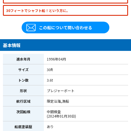
30フィートでシャフト船！という方に。
この船について問い合わせる
基本情報
進水年月
1996年04月
サイズ
30ft
トン数
3.6t
形状
プレジャーボート
航行区域
限定沿海,漁船
次回船検
中間検査
(2024年01月30日)
船底塗装歴
あり