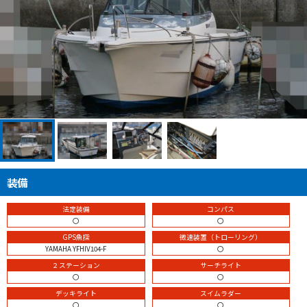
装備
法定装備
コンパス
〇
〇
GPS魚探
微速装置（トローリング）
YAMAHA YFHIV104-F
〇
２ステーション
サーチライト
〇
〇
デッキライト
スイムラダー
〇
〇