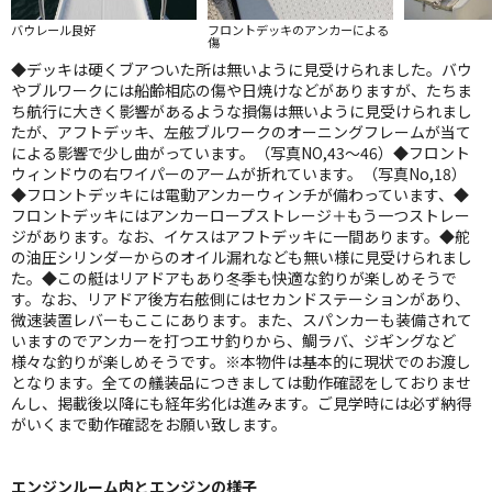
バウレール良好
フロントデッキのアンカーによる
傷
◆デッキは硬くブアついた所は無いように見受けられました。バウ
やブルワークには船齢相応の傷や日焼けなどがありますが、たちま
ち航行に大きく影響があるような損傷は無いように見受けられまし
たが、アフトデッキ、左舷ブルワークのオーニングフレームが当て
による影響で少し曲がっています。（写真NO,43～46）◆フロント
ウィンドウの右ワイパーのアームが折れています。（写真No,18）
◆フロントデッキには電動アンカーウィンチが備わっています、◆
フロントデッキにはアンカーロープストレージ＋もう一つストレー
ジがあります。なお、イケスはアフトデッキに一間あります。◆舵
の油圧シリンダーからのオイル漏れなども無い様に見受けられまし
た。◆この艇はリアドアもあり冬季も快適な釣りが楽しめそうで
す。なお、リアドア後方右舷側にはセカンドステーションがあり、
微速装置レバーもここにあります。また、スパンカーも装備されて
いますのでアンカーを打つエサ釣りから、鯛ラバ、ジギングなど
様々な釣りが楽しめそうです。※本物件は基本的に現状でのお渡し
となります。全ての艤装品につきましては動作確認をしておりませ
んし、掲載後以降にも経年劣化は進みます。ご見学時には必ず納得
がいくまで動作確認をお願い致します。
エンジンルーム内とエンジンの様子