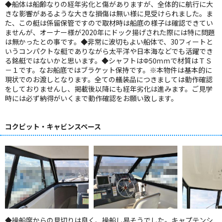
◆船体は船齢なりの経年劣化と傷がありますが、全体的に航行に大
きな影響があるような大きな損傷は無い様に見受けられました。ま
た、この艇は係留保管ですので取材時は船底の様子は確認できてい
ませんが、オーナー様が2020年にドック揚げされた際には特に問題
は無かったとの事です。◆非常に波切もよい船体で、30フィートと
いうコンパクトな艇でありながら太平洋や日本海などでも活躍でき
る銘艇ではないかと思います。◆シャフトはΦ50ｍｍで材質はＴＳ
－１です。なお船底ではブラケット保持です。※本物件は基本的に
現状でのお渡しとなります。全ての艤装品につきましては動作確認
をしておりませんし、掲載後以降にも経年劣化は進みます。ご見学
時には必ず納得がいくまで動作確認をお願い致します。
コクピット・キャビンスペース
◆操船席からの見切りは良く、操船し易そうでした。キャプテンシ