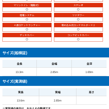
マリントイレ（電動式）
ステレオ
〇
〇
陸電システム
ツナタワー
〇
〇
４連ロケットランチャー
埋め込み式ロッドホルダー×２
〇
〇
デッキカバー
コックピットカバー
〇
〇
サイズ(船検証)
全長
全幅
全深
13.3m
2.85m
1.69m
サイズ(実測値)
実長
実幅
高さ
13.6m
2.85m
※実測値の場合は、おおよその数値です。