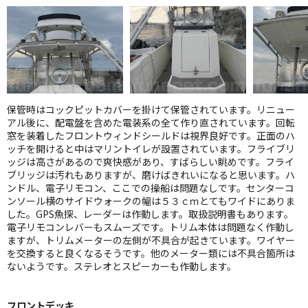
保管時はコックピットカバーを掛けて保管されています。リニュー
アル後に、配電盤を含めた電装系の全て作り直されています。回転
窓を装着したフロントウィンドシールドは視界良好です。正面のハ
ッチを開けると中はマリントイレが設置されています。フライブリ
ッジは高さがあるので爽快感があり、すばらしい眺めです。フライ
ブリッジは汚れもありますが、磨けばきれいになると思います。ハ
ンドル、電子リモコン、ここでの操船は問題なしです。センターコ
ンソール横のサイドウォークの幅は５３ｃｍとてもワイドにありま
した。GPS魚探、レーダーは作動します。取扱説明書もあります。
電子リモコンレバーもスムーズです。トリム本体は問題なく作動し
ますが、トリムメーターの左側が不具合が起きています。ワイヤー
を交換すると良くなるそうです。他のメーター類には不具合箇所は
ないようです。ステレオとスピーカーも作動します。
フロントデッキ