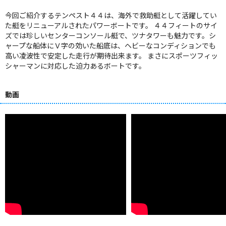
今回ご紹介するテンペスト４４は、海外で救助艇として活躍してい
た艇をリニューアルされたパワーボートです。 ４４フィートのサイ
ズでは珍しいセンターコンソール艇で、ツナタワーも魅力です。シ
ャープな船体にＶ字の効いた船底は、ヘビーなコンディションでも
高い凌波性で安定した走行が期待出来ます。 まさにスポーツフィッ
シャーマンに対応した迫力あるボートです。
動画