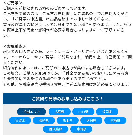
＜ご見学＞
ご購入を前提とされる方のみご案内しています。
ご見学を希望の方は「ご見学お申込書」にご署名の上でお申込みくださ
い。「ご見学お申込書」は出品店舗までお申しつけください。
天候及び海上の状況によっては試乗できない場合もあります。また、試乗
の際は上下架代金や燃料代が必要な場合もありますのでご了承くださ
い。
＜お取引き＞
現状での個人売買の為、ノークレーム・ノーリターンがお約束となりま
す。ですからしっかりご見学、ご試乗をされ、納得の上、自己責任でご購
入ください。
紹介物件によっては、ご見学のお申込みが集中する場合もございます。
この場合、ご購入を即決頂くか、手付金のお支払いのお申し出の有る方
と優先的に商談を進める場合もありますのでご了承下さい。
その他、名義変更等の手続き費用、陸送回航費用は別途必要となります。
ご質問や見学のお申し込みはこちら！
担当エリア
広島県
山口県
福岡県
佐賀県
長崎県
熊本県
大分県
宮崎県
鹿児島県
沖縄県