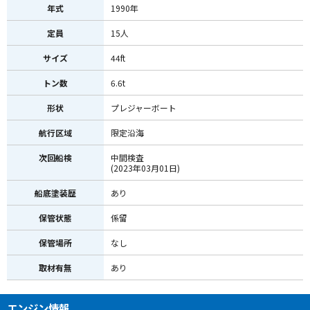
年式
1990年
定員
15人
サイズ
44ft
トン数
6.6t
形状
プレジャーボート
航行区域
限定沿海
次回船検
中間検査
(2023年03月01日)
船底塗装歴
あり
保管状態
係留
保管場所
なし
取材有無
あり
エンジン情報