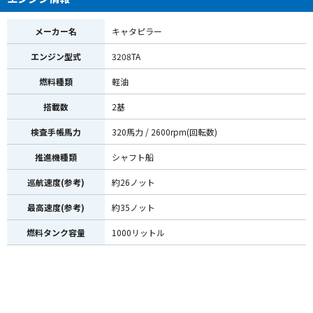
メーカー名
キャタピラー
エンジン型式
3208TA
燃料種類
軽油
搭載数
2基
検査手帳馬力
320馬力 / 2600rpm(回転数)
推進機種類
シャフト船
巡航速度(参考)
約26ノット
最高速度(参考)
約35ノット
燃料タンク容量
1000リットル