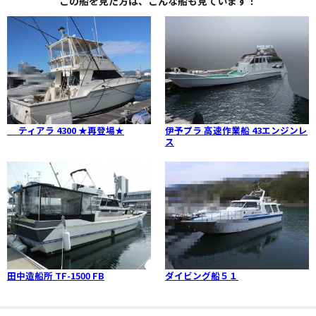
この船を見た方は、こんな船も見ています！
ティアラ 4300 ★再登場★
伊予プラ 高速作業船 43エンジンレ
ス
田中造船所 TF-1500 FB
ダイビング船５１