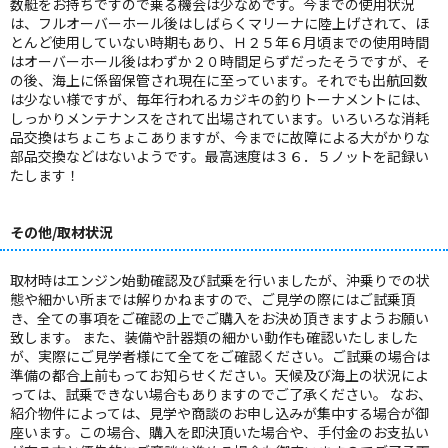
数艇をお持ちですので乗る機会は少なめです。今までの使用状況
は、フルオーバーホール後はしばらくマリーナに陸上げされて、ほ
とんど使用していない時期もあり、Ｈ２５年６月頃までの使用時間
はオーバーホール後はわずか２０時間足らずだったそうですが、そ
の後、海上に係留保管され現在に至っています。それでも出航回数
は少ない様ですが、毎年行われるカジキの釣りトーナメントには、
しっかりメンテナンスをされて出場されています。いろいろな消耗
品交換はちょこちょこありますが、今までに故障による大がかりな
部品交換などはないようです。最高速度は３６．５ノットを記録い
たします！
その他/取材状況
取材時はエンジン始動確認及び試乗を行いましたが、沖乗りでの状
態や細かい所までは解りかねますので、ご見学の際にはご試乗頂
き、全ての事項をご確認の上でご購入をお決め頂きますようお願い
致します。 また、装備や計器類の細かい動作も確認いたしました
が、実際にご見学者様にて全てをご確認ください。ご試乗の場合は
準備の都合上前もってお知らせください。天候及び海上の状況によ
っては、試乗できない場合もありますのでご了承ください。 なお、
紹介物件によっては、見学や商談のお申し込みが集中する場合が御
座います。この場合、購入を即決頂いた場合や、手付金のお支払い