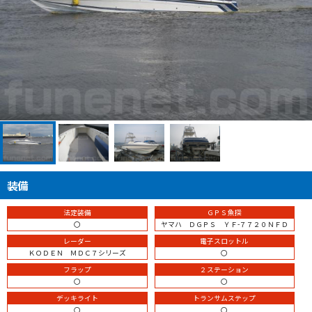
装備
法定装備
ＧＰＳ魚探
〇
ヤマハ ＤＧＰＳ ＹＦ-７７２０ＮＦＤ
レーダー
電子スロットル
ＫＯＤＥＮ ＭＤＣ７シリーズ
〇
フラップ
２ステーション
〇
〇
デッキライト
トランサムステップ
〇
〇