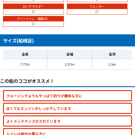
ロッドホルダー
フェンダー
〇
〇
マリントイレ（電動式）
〇
サイズ(船検証)
全長
全幅
全深
7.77m
2.57m
1.3m
この船のココがオススメ！
クルージングよりもやっぱり釣りが趣味な方に
古くてもエンジンがしっかりしています
よくメンテナンスがされています
トイレは絶対必要な方に