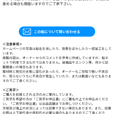
進める場合も御座いますのでご了承下さい。
この船について問い合わせる
＜注意事項＞
ホームページの写真は船名を消したり、背景をぼかしたり一部加工をして
います。
掲載内容は、オーナーからのコメントを参考に作成していますが、船ネ
ットで約束できるものではありません。装備品やエンジン等、何かと記
載間違いの場合もあります。
取材時と現在の状態に変化があったり、オーナーもご存知で無い不具合
や、知らないうちに不具合が発生していたり、または勘違いなどもありま
すのでご了承ください。
＜ご見学＞
ご購入を前提とされる方のみご案内しています。
ご見学を希望の方は「ご見学お申込書」にご署名の上でお申込みくださ
い。「ご見学お申込書」は出品店舗までお申しつけください。
天候及び海上の状況によっては試乗できない場合もあります。また、試乗
の際は上下架代金や燃料代が必要な場合もありますのでご了承くださ