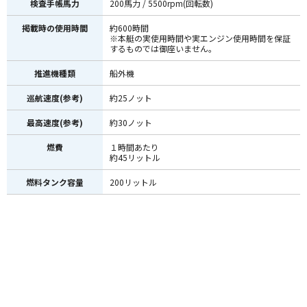
検査手帳馬力
200馬力 / 5500rpm(回転数)
掲載時の使用時間
約600時間
※本艇の実使用時間や実エンジン使用時間を保証
するものでは御座いません。
推進機種類
船外機
巡航速度(参考)
約25ノット
最高速度(参考)
約30ノット
燃費
１時間あたり
約45リットル
燃料タンク容量
200リットル