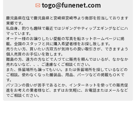
togo@funenet.com
鹿児島県在住で鹿児島県と宮崎県宮崎市より南部を担当しております
東郷です。
私自身、釣りも趣味で最近ではジギングやティップエギングなどにハ
マっています。
オーナー様のお譲りしたい愛艇の写真を船ネットホームページに掲
載。全国のスタッフと共に購入希望者様をお探し致します。
売りたい方、買いたい方双方が気持ちの良い取引きが、できますよう
個人売買のお手伝いを致します。
離島の方、遠方の方などで人づてに販売を頼んではいるが、なかなか
売れないなど、、、ご遠慮なくご相談ください。
また、係留場所も譲ってもいい。または係留場所を探しているなどの
ご相談。使わなくなった艤装品、用品、パーツなどの掲載もＯＫで
す。
パソコンの扱いが苦手であるとか、インターネットを使っての販売促
進をお考えの業者様など、まずはお気軽に、お電話またはメールなど
でご相談ください。