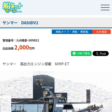
ヤンマー DA50DV2
漁船タイプ・漁船・業務船
九州南部
管理番号：九州南部-009832
2,000
出品価格
万円
ヤンマー 高出力エンジン搭載 6HYP-ET