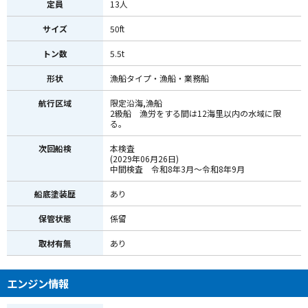
定員
13人
サイズ
50ft
トン数
5.5t
形状
漁船タイプ・漁船・業務船
航行区域
限定沿海,漁船
2級船 漁労をする間は12海里以内の水域に限
る。
次回船検
本検査
(2029年06月26日)
中間検査 令和8年3月～令和8年9月
船底塗装歴
あり
保管状態
係留
取材有無
あり
エンジン情報