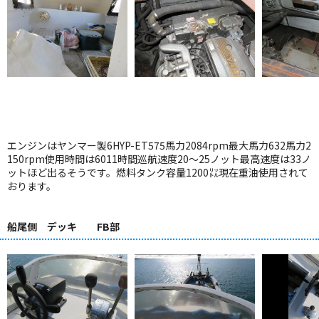
エンジンはヤンマー製6HYP-ET575馬力2084rpm最大馬力632馬力2
150rpm使用時間は6011時間巡航速度20～25ノット最高速度は33ノ
ットほど出るそうです。燃料タンク容量1200㍑現在重油使用されて
おります。
船尾側 デッキ FB部