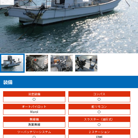
装備
法定装備
コンパス
〇
〇
オートパイロット
舵リモコン
Marol
〇
無線機
スラスター（油圧式）
漁業無線
〇
ツーバッテリーシステム
２ステーション
〇
FB部