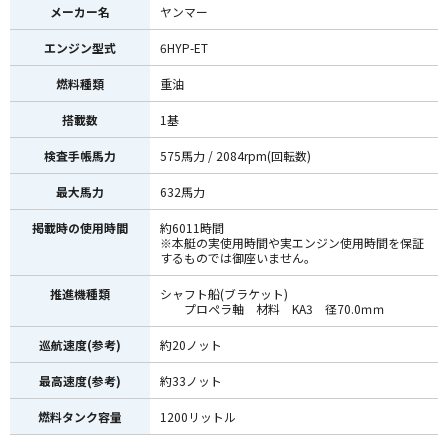
メーカー名
ヤンマー
エンジン型式
6HYP-ET
燃料種類
重油
搭載数
1基
検査手帳馬力
575馬力 / 2084rpm(回転数)
最大馬力
632馬力
掲載時の使用時間
約6011時間
※本艇の実使用時間や実エンジン使用時間を保証
するものでは御座いません。
推進機種類
シャフト船(ブラケット)
プロペラ軸 材料 KA3 径70.0ｍｍ
巡航速度(参考)
約20ノット
最高速度(参考)
約33ノット
燃料タンク容量
1200リットル