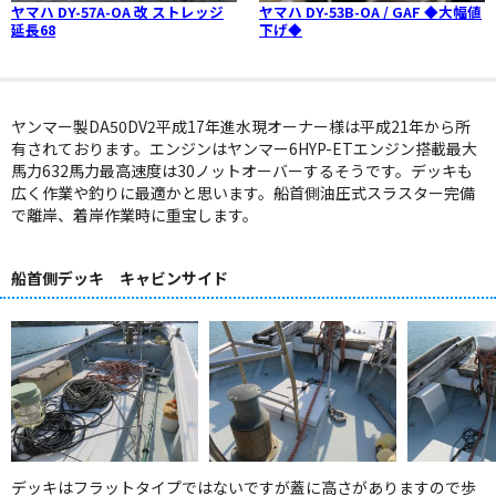
ヤマハ DY-57A-OA 改 ストレッジ
ヤマハ DY-53B-OA / GAF ◆大幅値
延長68
下げ◆
ヤンマー製DA50DV2平成17年進水現オーナー様は平成21年から所
有されております。エンジンはヤンマー6HYP-ETエンジン搭載最大
馬力632馬力最高速度は30ノットオーバーするそうです。デッキも
広く作業や釣りに最適かと思います。船首側油圧式スラスター完備
で離岸、着岸作業時に重宝します。
船首側デッキ キャビンサイド
デッキはフラットタイプではないですが蓋に高さがありますので歩