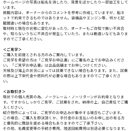
ホームページの写真は船名を消したり、背景をぼかしたり一部加工をして
います。
掲載内容は、オーナーからのコメントを参考に作成していますが、船ネ
ットで約束できるものではありません。装備品やエンジン等、何かと記
載間違いの場合もあります。
取材時と現在の状態に変化があったり、オーナーもご存知で無い不具合
や、知らないうちに不具合が発生していたり、または勘違いなどもありま
すのでご了承ください。
＜ご見学＞
ご購入を前提とされる方のみご案内しています。
ご見学を希望の方は「ご見学お申込書」にご署名の上でお申込みくださ
い。「ご見学お申込書」は出品店舗までお申しつけください。
天候及び海上の状況によっては試乗できない場合もあります。また、試乗
の際は上下架代金や燃料代が必要な場合もありますのでご了承くださ
い。
＜お取引き＞
現状での個人売買の為、ノークレーム・ノーリターンがお約束となりま
す。ですからしっかりご見学、ご試乗をされ、納得の上、自己責任でご購
入ください。
紹介物件によっては、ご見学のお申込みが集中する場合もございます。
この場合、ご購入を即決頂くか、手付金のお支払いのお申し出の有る方
と優先的に商談を進める場合もありますのでご了承下さい。
その他、名義変更等の手続き費用、陸送回航費用は別途必要となります。