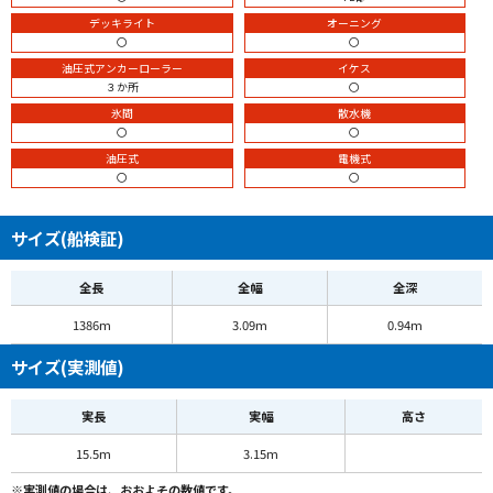
デッキライト
オーニング
〇
〇
油圧式アンカーローラー
イケス
３か所
〇
氷間
散水機
〇
〇
油圧式
電機式
〇
〇
サイズ(船検証)
全長
全幅
全深
1386m
3.09m
0.94m
サイズ(実測値)
実長
実幅
高さ
15.5m
3.15m
※実測値の場合は、おおよその数値です。