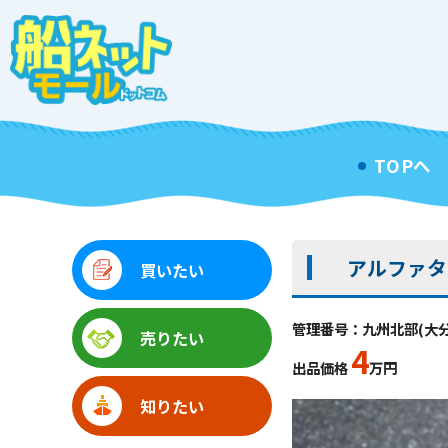
TOPへ
アルファタッ
買いたい
管理番号：九州北部(大分県)
売りたい
4
出品価格
万円
知りたい