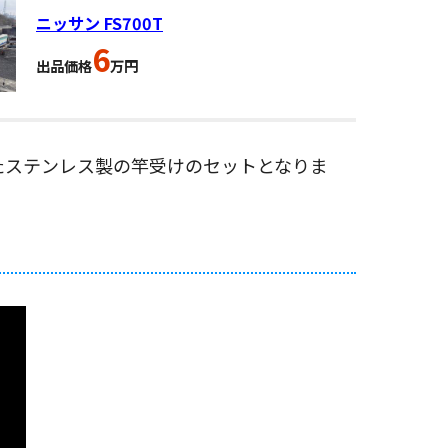
ニッサン FS700T
6
出品価格
万円
ったステンレス製の竿受けのセットとなりま