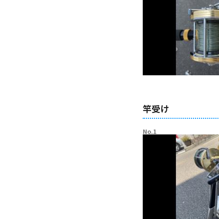
竿受け
No.1