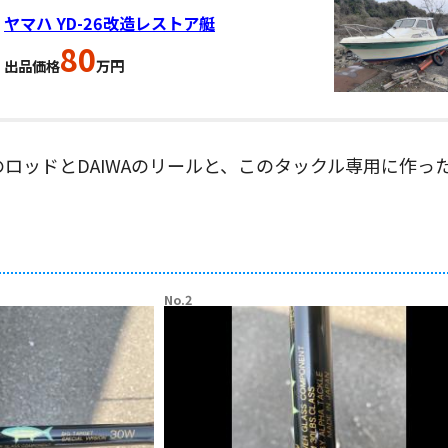
ヤマハ YD-26改造レストア艇
80
出品価格
万円
ロッドとDAIWAのリールと、このタックル専用に作
No.2