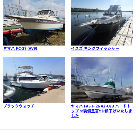
ヤマハ FC-27 (AV9)
イスズ キングフィッシャー
ブラックウォッチ
ヤマハ FAST- 26 A2-O/B ハードト
ップ ✨装備豊富‼✨値下げいたしま
した