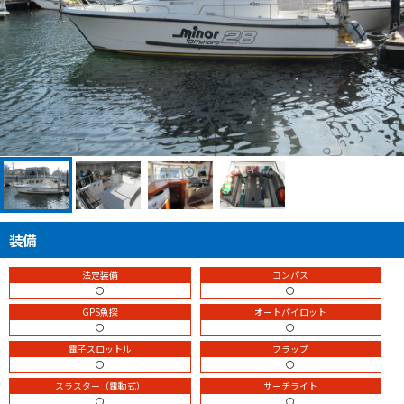
装備
法定装備
コンパス
〇
〇
GPS魚探
オートパイロット
〇
〇
電子スロットル
フラップ
〇
〇
スラスター（電動式）
サーチライト
〇
〇