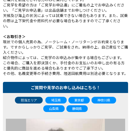
ご見学を希望の方は「ご見学お申込書」にご署名の上でお申込みくださ
い。「ご見学お申込書」は出品店舗までお申しつけください。
天候及び海上の状況によっては試乗できない場合もあります。また、試乗
の際は上下架代金や燃料代が必要な場合もありますのでご了承くださ
い。
＜お取引き＞
現状での個人売買の為、ノークレーム・ノーリターンがお約束となりま
す。ですからしっかりご見学、ご試乗をされ、納得の上、自己責任でご購
入ください。
紹介物件によっては、ご見学のお申込みが集中する場合もございます。
この場合、ご購入を即決頂くか、手付金のお支払いのお申し出の有る方
と優先的に商談を進める場合もありますのでご了承下さい。
その他、名義変更等の手続き費用、陸送回航費用は別途必要となります。
ご質問や見学のお申し込みはこちら！
担当エリア
埼玉県
東京都
神奈川県
山梨県
静岡県