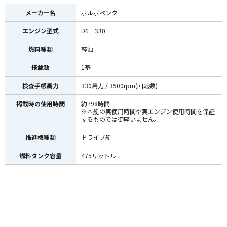
メーカー名
ボルボペンタ
エンジン型式
D6‐330
燃料種類
軽油
搭載数
1基
検査手帳馬力
330馬力 / 3500rpm(回転数)
掲載時の使用時間
約798時間
※本艇の実使用時間や実エンジン使用時間を保証
するものでは御座いません。
推進機種類
ドライブ艇
燃料タンク容量
475リットル