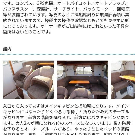
です。コンパス、GPS魚探、オートパイロット、オートフラップ、
バウスラスター、深度計、サーチライト、バックモニター、回転窓
等が装備されています。写真のように操船席周りに航海計器類は集
約されていますので、操船中の操作や確認などもとても見やすい形
になっております。オーナー様がご出航時にはこれといった不具合
箇所はないとのことです。
船内
入口から入ってまずはメインキャビンと操船席になります。メイン
キャビンにはゆったりとくつろげる椅子と折りたたみ式のテーブル
があります。前方の階段を降りると、前方にはバウキャビンがあり
ます。大人2人が横になれる位のスペースになっています。後方階段
を下りるとオーナーズルームがあり、ゆったりとしたベッドの装備
があります。また、手動式マリントイレもあります。船内にはクル