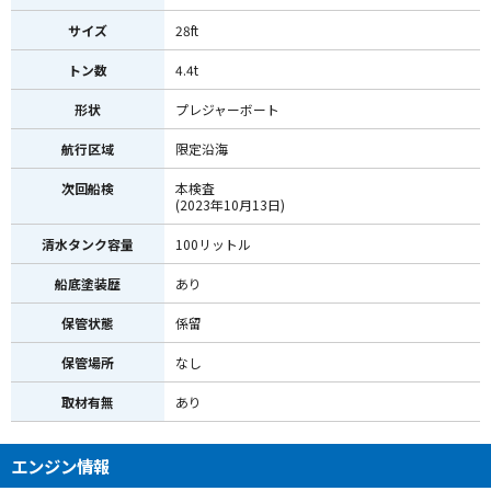
サイズ
28ft
トン数
4.4t
形状
プレジャーボート
航行区域
限定沿海
次回船検
本検査
(2023年10月13日)
清水タンク容量
100リットル
船底塗装歴
あり
保管状態
係留
保管場所
なし
取材有無
あり
エンジン情報