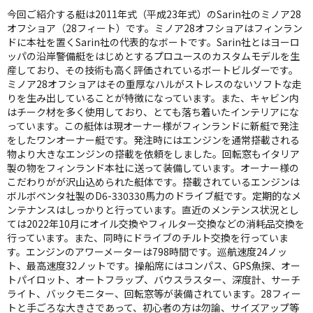
今回ご紹介する艇は2011年式（平成23年式）のSarin社のミノア28
オフショア（28フィート）です。ミノア28オフショアはフィンラン
ドに本社を置くSarin社の代表的なボートです。Sarin社とはヨーロ
ッパの沿岸警備艇をはじめとするプロユースのカスタムモデルを生
産しており、その技術も高く評価されているボートビルダーです。
ミノア28オフショアはその重厚なハルがストレスのないソフトな走
りを生み出していることが特徴になっています。また、キャビン内
はチーク材を多く使用しており、とても落ち着いたインテリアにな
っています。この艇体は現オーナー様がフィンランドに新艇で発注
をしたワンオーナー艇です。発注時にはエンジンを通常搭載される
物より大きなエンジンの搭載を依頼をしました。回転窓もイタリア
製の物をフィンランド本社に送って装備しています。オーナー様の
こだわりがが沢山込められた艇体です。搭載されているエンジンは
ボルボペンタ社製のD6-330330馬力のドライブ艇です。定期的なメ
ンテナンスはしっかりと行っています。直近のメンテンス状況とし
ては2022年10月にオイル交換やフィルター交換などの消耗品交換を
行っています。また、同時にドライブのチルト交換を行っていま
す。エンジンのアワーメーターは798時間です。巡航速度24ノッ
ト、最高速度32ノットです。操船席にはコンパス、GPS魚探、オー
トパイロット、オートフラップ、バウスラスター、深度計、サーチ
ライト、バックモニター、回転窓等が装備されています。28フィー
トと手ごろな大きさであって、初心者の方は勿論、サイズアップ等