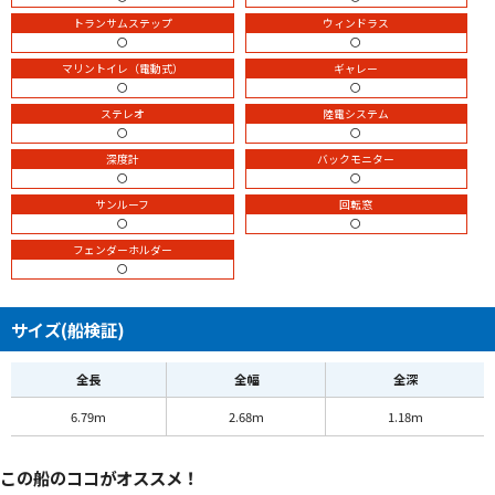
トランサムステップ
ウィンドラス
〇
〇
マリントイレ（電動式）
ギャレー
〇
〇
ステレオ
陸電システム
〇
〇
深度計
バックモニター
〇
〇
サンルーフ
回転窓
〇
〇
フェンダーホルダー
〇
サイズ(船検証)
全長
全幅
全深
6.79m
2.68m
1.18m
この船のココがオススメ！