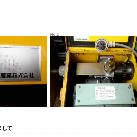
No.2
まして