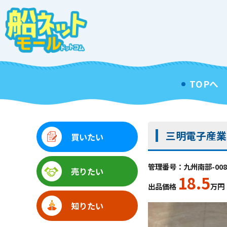
TOPへ
三明電子産業株
買いたい
管理番号：九州南部-008
売りたい
18.5
出品価格
万円
知りたい