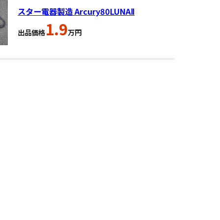
スター電器製造 Arcury80LUNAⅡ
1.9
出品価格
万円