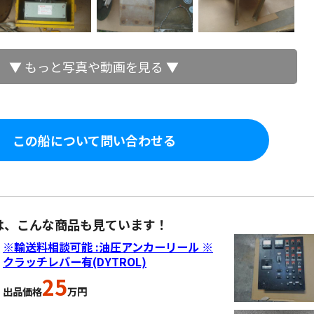
▼ もっと写真や動画を見る ▼
この船について問い合わせる
は、こんな商品も見ています！
※輸送料相談可能 :油圧アンカーリール ※
クラッチレバー有(DYTROL)
25
出品価格
万円