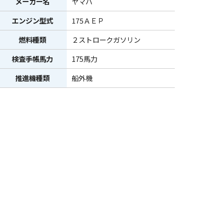
メーカー名
ヤマハ
エンジン型式
175ＡＥＰ
燃料種類
２ストロークガソリン
検査手帳馬力
175馬力
推進機種類
船外機