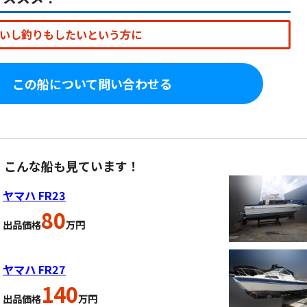
いし釣りもしたいという方に
この船について問い合わせる
、こんな船も見ています！
ヤマハ FR23
80
出品価格
万円
ヤマハ FR27
140
出品価格
万円