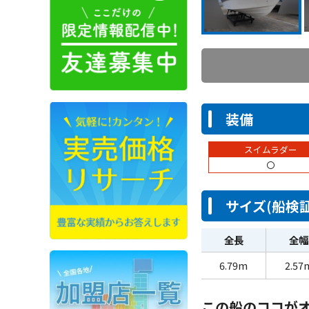
装備
スイムラダー
〇
サイズ(船検証
全長
全幅
6.79m
2.57
この船のココが