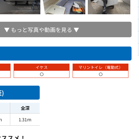
▼ もっと写真や動画を見る ▼
イケス
マリントイレ（電動式）
〇
〇
)
全深
m
1.31m
オススメ！