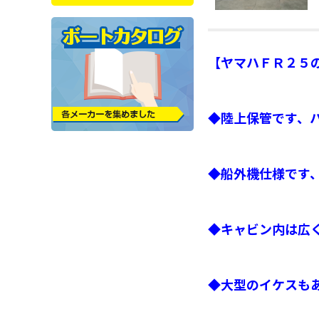
【ヤマハ
ＦＲ２５
◆陸上保管です、
◆船外機仕様です、
◆キャビン内は広
◆大型のイケスも