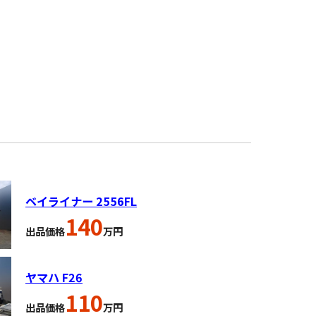
ベイライナー 2556FL
140
出品価格
万円
ヤマハ F26
110
出品価格
万円