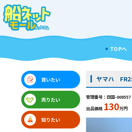
TOPへ
ヤマハ FR2
買いたい
管理番号：四国-008557
売りたい
130
出品価格
万円
知りたい