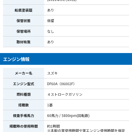
船底塗装歴
あり
保管状態
係留
保管場所
なし
取材有無
あり
エンジン情報
メーカー名
スズキ
エンジン型式
DF60A（06002F）
燃料種類
４ストロークガソリン
搭載数
1基
検査手帳馬力
60馬力 / 5800rpm(回転数)
掲載時の使用時間
約1時間
※本艇の実使用時間や実エンジン使用時間を保証