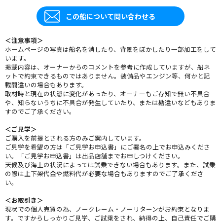
この船について問い合わせる
＜注意事項＞
ホームページの写真は船名を消したり、背景をぼかしたり一部加工をして
います。
掲載内容は、オーナーからのコメントを参考に作成していますが、船ネ
ットで約束できるものではありません。装備品やエンジン等、何かと記
載間違いの場合もあります。
取材時と現在の状態に変化があったり、オーナーもご存知で無い不具合
や、知らないうちに不具合が発生していたり、または勘違いなどもありま
すのでご了承ください。
＜ご見学＞
ご購入を前提とされる方のみご案内しています。
ご見学を希望の方は「ご見学お申込書」にご署名の上でお申込みくださ
い。「ご見学お申込書」は出品店舗までお申しつけください。
天候及び海上の状況によっては試乗できない場合もあります。また、試乗
の際は上下架代金や燃料代が必要な場合もありますのでご了承くださ
い。
＜お取引き＞
現状での個人売買の為、ノークレーム・ノーリターンがお約束となりま
す。ですからしっかりご見学、ご試乗をされ、納得の上、自己責任でご購