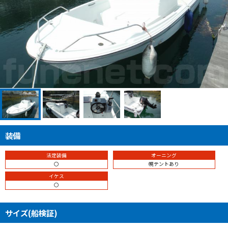
装備
法定装備
オーニング
〇
幌テントあり
イケス
〇
サイズ(船検証)