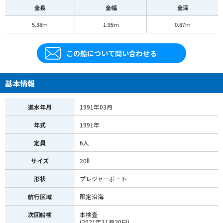
全長
全幅
全深
5.38m
1.95m
0.87m
この船について問い合わせる
基本情報
進水年月
1991年03月
年式
1991年
定員
6人
サイズ
20ft
形状
プレジャーボート
航行区域
限定沿海
次回船検
本検査
(2021年11月20日)