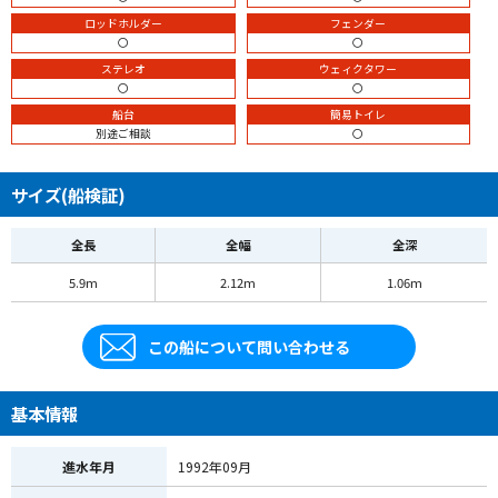
ロッドホルダー
フェンダー
〇
〇
ステレオ
ウェィクタワー
〇
〇
船台
簡易トイレ
別途ご相談
〇
サイズ(船検証)
全長
全幅
全深
5.9m
2.12m
1.06m
この船について問い合わせる
基本情報
進水年月
1992年09月