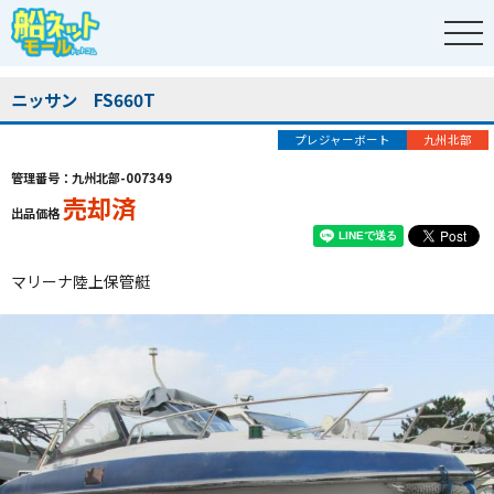
ニッサン FS660T
プレジャーボート
九州北部
管理番号：九州北部-007349
売却済
出品価格
マリーナ陸上保管艇