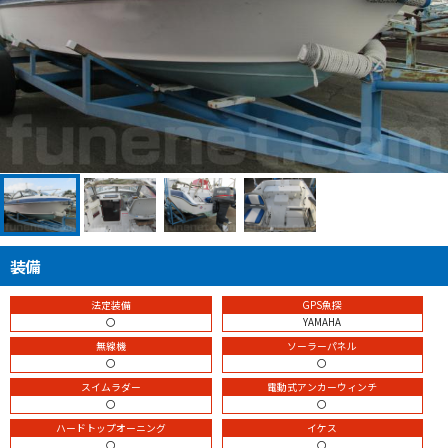
装備
法定装備
GPS魚探
〇
YAMAHA
無線機
ソーラーパネル
〇
〇
スイムラダー
電動式アンカーウィンチ
〇
〇
ハードトップオーニング
イケス
〇
〇