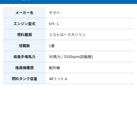
メーカー名
ヤマハ
エンジン型式
6Ｈ-Ｌ
燃料種類
２ストロークガソリン
搭載数
1基
検査手帳馬力
90馬力 / 5500rpm(回転数)
推進機種類
船外機
燃料タンク容量
48リットル