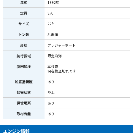
年式
1992年
定員
8人
サイズ
22ft
トン数
5t未満
形状
プレジャーボート
航行区域
限定沿海
次回船検
本検査
現在検査切れです
船底塗装歴
あり
保管状態
陸上
保管場所
あり
取材有無
あり
エンジン情報