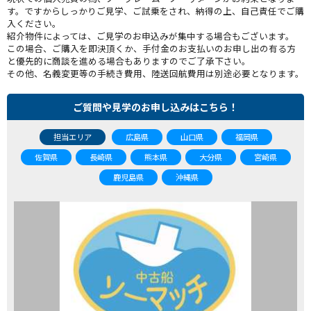
す。ですからしっかりご見学、ご試乗をされ、納得の上、自己責任でご購
入ください。
紹介物件によっては、ご見学のお申込みが集中する場合もございます。
この場合、ご購入を即決頂くか、手付金のお支払いのお申し出の有る方
と優先的に商談を進める場合もありますのでご了承下さい。
その他、名義変更等の手続き費用、陸送回航費用は別途必要となります。
ご質問や見学のお申し込みはこちら！
担当エリア
広島県
山口県
福岡県
佐賀県
長崎県
熊本県
大分県
宮崎県
鹿児島県
沖縄県