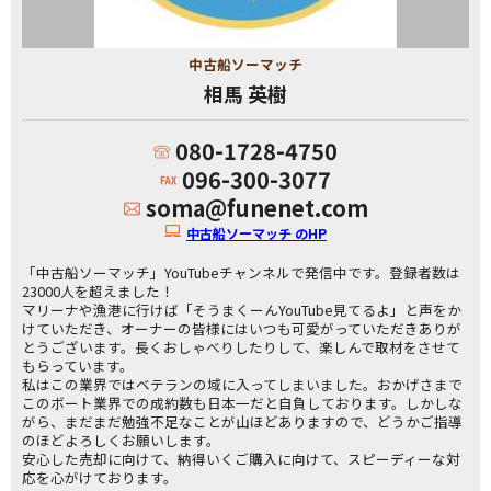
中古船ソーマッチ
相馬 英樹
080-1728-4750
096-300-3077
soma@funenet.com
中古船ソーマッチ のHP
「中古船ソーマッチ」YouTubeチャンネルで発信中です。登録者数は
23000人を超えました！
マリーナや漁港に行けば「そうまくーんYouTube見てるよ」と声をか
けていただき、オーナーの皆様にはいつも可愛がっていただきありが
とうございます。長くおしゃべりしたりして、楽しんで取材をさせて
もらっています。
私はこの業界ではベテランの域に入ってしまいました。おかげさまで
このボート業界での成約数も日本一だと自負しております。しかしな
がら、まだまだ勉強不足なことが山ほどありますので、どうかご指導
のほどよろしくお願いします。
安心した売却に向けて、納得いくご購入に向けて、スピーディーな対
応を心がけております。