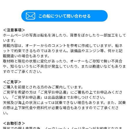
この船について問い合わせる
＜注意事項＞
ホームページの写真は船名を消したり、背景をぼかしたり一部加工をして
います。
掲載内容は、オーナーからのコメントを参考に作成していますが、船ネ
ットで約束できるものではありません。装備品やエンジン等、何かと記
載間違いの場合もあります。
取材時と現在の状態に変化があったり、オーナーもご存知で無い不具合
や、知らないうちに不具合が発生していたり、または勘違いなどもありま
すのでご了承ください。
＜ご見学＞
ご購入を前提とされる方のみご案内しています。
ご見学を希望の方は「ご見学お申込書」にご署名の上でお申込みくださ
い。「ご見学お申込書」は出品店舗までお申しつけください。
天候及び海上の状況によっては試乗できない場合もあります。また、試乗
の際は上下架代金や燃料代が必要な場合もありますのでご了承くださ
い。
＜お取引き＞
現状での個人売買の為、ノークレーム・ノーリターンがお約束となりま