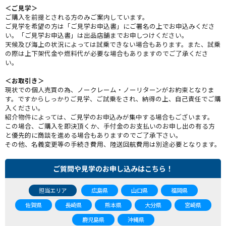
＜ご見学＞
ご購入を前提とされる方のみご案内しています。
ご見学を希望の方は「ご見学お申込書」にご署名の上でお申込みくださ
い。「ご見学お申込書」は出品店舗までお申しつけください。
天候及び海上の状況によっては試乗できない場合もあります。また、試乗
の際は上下架代金や燃料代が必要な場合もありますのでご了承くださ
い。
＜お取引き＞
現状での個人売買の為、ノークレーム・ノーリターンがお約束となりま
す。ですからしっかりご見学、ご試乗をされ、納得の上、自己責任でご購
入ください。
紹介物件によっては、ご見学のお申込みが集中する場合もございます。
この場合、ご購入を即決頂くか、手付金のお支払いのお申し出の有る方
と優先的に商談を進める場合もありますのでご了承下さい。
その他、名義変更等の手続き費用、陸送回航費用は別途必要となります。
ご質問や見学のお申し込みはこちら！
担当エリア
広島県
山口県
福岡県
佐賀県
長崎県
熊本県
大分県
宮崎県
鹿児島県
沖縄県