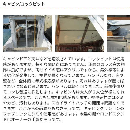
キャビン/コックピット
キャビンドアと天井などを増設されています。コックピットは使用
感がありますが、特別な問題点はありません。正面のガラス窓の視
界は良好ですが、両サイドの窓はアクリルですから、紫外線等によ
る劣化が発生して、視界が悪くなっています。ハンドル周り、床や
壁など、全体的に年式相応感があります。汚れはありますが磨けば
きれいになると思います。ハンドルは軽く回りました。前進後進リ
モコンも普通に作動します。キャビン内は大人が２人位が横になれ
るスペースです。ここも年式相応感があります。壁や天井にはシミ
やカビ、汚れもあります。スカイライトハッチの開閉は問題なくで
きます。ここからの雨漏りもなさそうです。キャビンクッションの
ファブリックにシミや使用感があります。木製の棚やロッドスタン
ドはオーナーの手製だそうです。