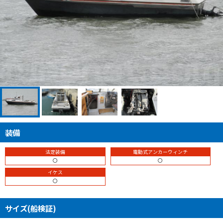
装備
法定装備
電動式アンカーウィンチ
〇
〇
イケス
〇
サイズ(船検証)