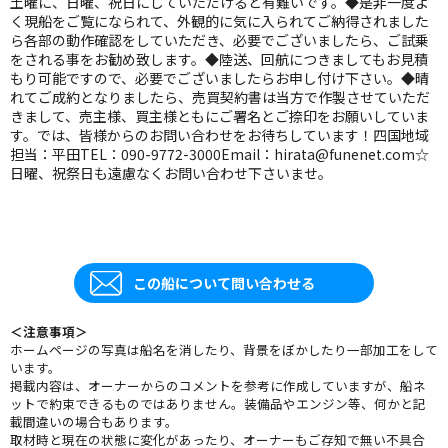
土曜に、日曜、祝日にしていただけると有難いです。◆是非一度よ
く現船をご覧になられて、外観的に気に入られてご納得されました
ら各部の動作確認をしていただき、必要でございましたら、ご試乗
をされる事をお勧め致します。◆陸送、回航につきましてもお見積
もり可能ですので、必要でございましたらお申し付け下さい。◆晴
れてご成約となりましたら、売買契約書は当方で作製させていただ
きまして、売主様、買主様ともにご署名とご捺印をお願いしていま
す。では、皆様からのお問い合わせをお待ちしています！四国地域
担当：平田TEL：090-9772-3000Email：hirata@funenet.com☆
日曜、祝祭日も遠慮なくお問い合わせ下さいませ。
この船について問い合わせる
＜注意事項＞
ホームページの写真は船名を消したり、背景をぼかしたり一部加工をして
います。
掲載内容は、オーナーからのコメントを参考に作成していますが、船ネ
ットで約束できるものではありません。装備品やエンジン等、何かと記
載間違いの場合もあります。
取材時と現在の状態に変化があったり、オーナーもご存知で無い不具合