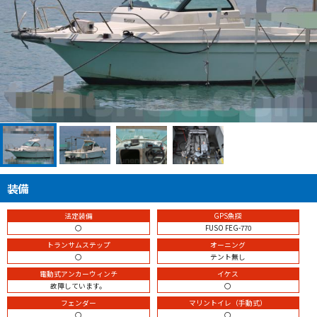
装備
法定装備
GPS魚探
〇
FUSO FEG-770
トランサムステップ
オーニング
〇
テント無し
電動式アンカーウィンチ
イケス
故障しています。
〇
フェンダー
マリントイレ（手動式）
〇
〇