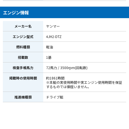
エンジン情報
メーカー名
ヤンマー
エンジン型式
4JH2-DTZ
燃料種類
軽油
搭載数
1基
検査手帳馬力
72馬力 / 3500rpm(回転数)
掲載時の使用時間
約1861時間
※本艇の実使用時間や実エンジン使用時間を保証
するものでは御座いません。
推進機種類
ドライブ艇