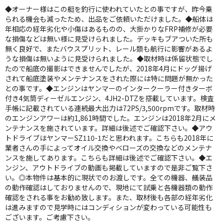
◆オーナー様はこの艇を釣行に使われていたとの事ですが、昨今乗
られる機会も減ったため、出品をご依頼いただけました。◆船体は
年相応の経年劣化や小傷はあるものの、大掛かりなFRP補修が必要
な損傷などは無い様に見受けられました。デッキもブアついた所も
無く良好で、またバウスプリット、レール類も航行に影響があるよ
うな損傷は無いように見受けられました。◆取材時は係留状態でし
たので船底の撮影はできませんでしたが、2018年4月にドッグ揚げ
されて船底塗装やメンテナンスをされた際には特に問題が無かった
との事です。◆エンジンはヤンマーのインタークーラー付きターボ
付き4気筒ディーゼルエンジン、4JH2-DTZを搭載しています。検査
手帳に記載されている連続最大出力は72PS/3,500rpmです。取材時
のエンジンアワーは約1,861時間でした。エンジンは2018年2月にメ
ンテナンスを施されています。詳細は後述でご確認下さい。◆アウ
トドライブはヤンマーSZ110-1だと思われます。こちらも2018年に
業者さんの手によってオイル交換やベローズの交換などのメンテナ
ンスを施してあります。こちらも詳細は後述でご確認下さい。◆エ
ンジン、アウトドライブの動画も掲載していますので是非ご覧下さ
い。◎本物件は基本的に現状でのお渡しです。全ての機器、艤装品
の動作確認はしておりませんので、現地にて試乗と各機器類の動作
確認をされる事をお勧め致します。また、取材後も各部の経年劣化
は進みますので見学時にはコンディションが変わっている可能性も
ございます。ご考慮下さい。