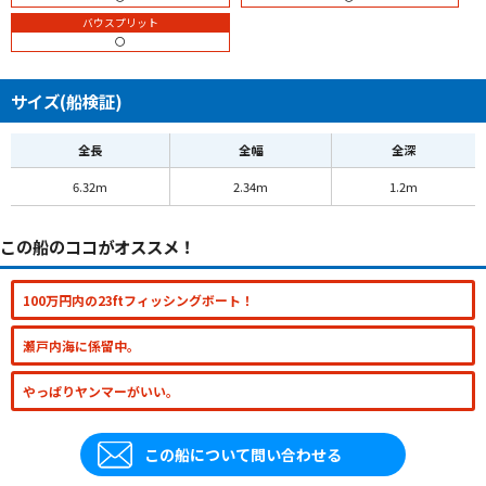
バウスプリット
〇
サイズ(船検証)
全長
全幅
全深
6.32m
2.34m
1.2m
この船のココがオススメ！
100万円内の23ftフィッシングボート！
瀬戸内海に係留中。
やっぱりヤンマーがいい。
この船について問い合わせる