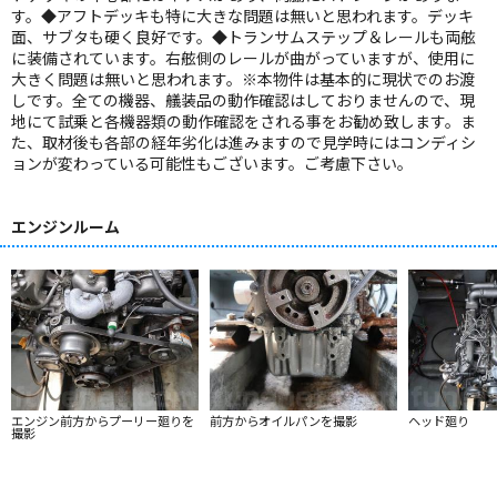
す。◆アフトデッキも特に大きな問題は無いと思われます。デッキ
面、サブタも硬く良好です。◆トランサムステップ＆レールも両舷
に装備されています。右舷側のレールが曲がっていますが、使用に
大きく問題は無いと思われます。※本物件は基本的に現状でのお渡
しです。全ての機器、艤装品の動作確認はしておりませんので、現
地にて試乗と各機器類の動作確認をされる事をお勧め致します。ま
た、取材後も各部の経年劣化は進みますので見学時にはコンディシ
ョンが変わっている可能性もございます。ご考慮下さい。
エンジンルーム
エンジン前方からプーリー廻りを
前方からオイルパンを撮影
ヘッド廻り
撮影