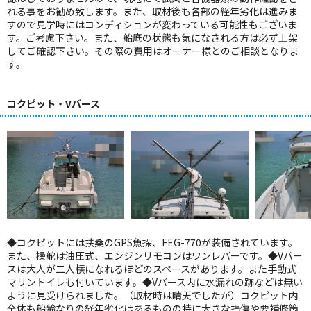
れる事をお勧め致します。また、取材後も各部の経年劣化は進みま
すので見学時にはコンディションが変わっている可能性もございま
す。ご考慮下さい。また、船底の状態も気になされる方は必ず上架
してご確認下さい。その際の費用はオーナー様とのご相談となりま
す。
コクピット・Vバース
◆コクピットには扶桑のGPS魚探、FEG-770が装備されています。
また、操舵は油圧式、エンジンリモコンはワンレバーです。◆Vバー
スは大人が二人横になれるほどのスペースがあります。また手動式
マリントイレも付いています。◆Vバース内に水漏れの跡などは無い
ように見受けられました。（取材時は晴天でしたが）コクピット内
全体も船齢なりの経年劣化はあるものの特に大きな損傷や要補修箇