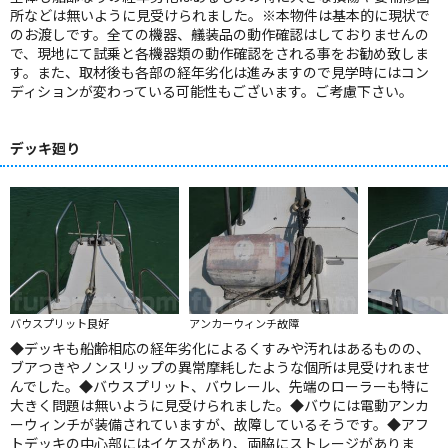
所などは無いように見受けられました。※本物件は基本的に現状で
のお渡しです。全ての機器、艤装品の動作確認はしておりませんの
で、現地にて試乗と各機器類の動作確認をされる事をお勧め致しま
す。また、取材後も各部の経年劣化は進みますので見学時にはコン
ディションが変わっている可能性もございます。ご考慮下さい。
デッキ廻り
バウスプリット良好
アンカーウィンチ故障
◆デッキも船齢相応の経年劣化によるくすみや汚れはあるものの、
ブアつきやノンスリップの異常摩耗したような個所は見受けれませ
んでした。◆バウスプリット、バウレール、先端のローラーも特に
大きく問題は無いように見受けられました。◆バウには電動アンカ
ーウィンチが装備されていますが、故障しているそうです。◆アフ
トデッキの中心部にはイケスがあり、両脇にストレージがありま