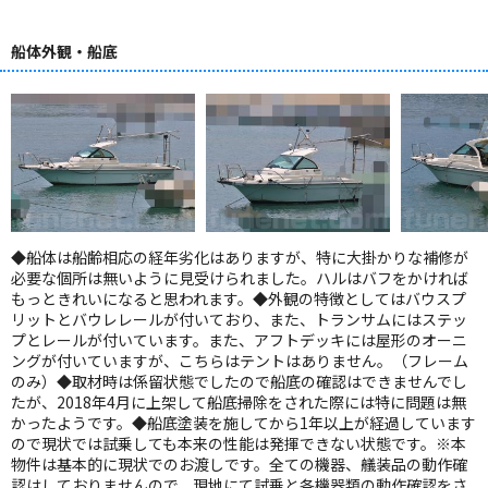
船体外観・船底
◆船体は船齢相応の経年劣化はありますが、特に大掛かりな補修が
必要な個所は無いように見受けられました。ハルはバフをかければ
もっときれいになると思われます。◆外観の特徴としてはバウスプ
リットとバウレレールが付いており、また、トランサムにはステッ
プとレールが付いています。また、アフトデッキには屋形のオーニ
ングが付いていますが、こちらはテントはありません。（フレーム
のみ）◆取材時は係留状態でしたので船底の確認はできませんでし
たが、2018年4月に上架して船底掃除をされた際には特に問題は無
かったようです。◆船底塗装を施してから1年以上が経過しています
ので現状では試乗しても本来の性能は発揮できない状態です。※本
物件は基本的に現状でのお渡しです。全ての機器、艤装品の動作確
認はしておりませんので、現地にて試乗と各機器類の動作確認をさ