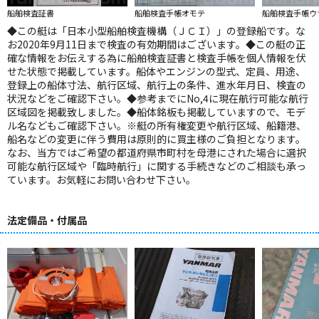
船舶検査証書
船舶検査手帳オモテ
船舶検査手帳ウ
◆この艇は「日本小型船舶検査機構（ＪＣＩ）」の登録船です。な
お2020年9月11日まで検査の有効期間はございます。◆この艇の正
確な情報をお伝えする為に船舶検査証書と検査手帳を個人情報を伏
せた状態で掲載しています。船体やエンジンの型式、定員、用途、
登録上の船体寸法、航行区域、航行上の条件、進水年月日、検査の
状況などをご確認下さい。◆参考までにNo,4に現在航行可能な航行
区域図を掲載致しました。◆船体銘板も掲載していますので、モデ
ル名などもご確認下さい。※艇の所有権変更や航行区域、船籍港、
船名などの変更に伴う費用は原則的に買主様のご負担となります。
なお、当方ではご希望の都道府県市町村を母港にされた場合に選択
可能な航行区域や「臨時航行」に関する手続きなどのご相談も承っ
ています。お気軽にお問い合わせ下さい。
法定備品・付属品