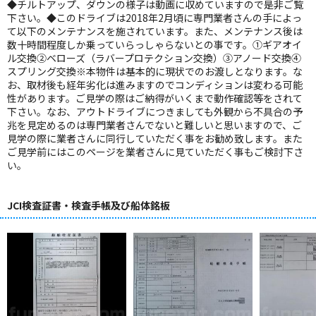
◆チルトアップ、ダウンの様子は動画に収めていますので是非ご覧
下さい。◆このドライブは2018年2月頃に専門業者さんの手によっ
て以下のメンテナンスを施されています。また、メンテナンス後は
数十時間程度しか乗っていらっしゃらないとの事です。①ギアオイ
ル交換②ベローズ（ラバープロテクション交換）③アノード交換④
スプリング交換※本物件は基本的に現状でのお渡しとなります。な
お、取材後も経年劣化は進みますのでコンディションは変わる可能
性があります。ご見学の際はご納得がいくまで動作確認等をされて
下さい。なお、アウトドライブにつきましても外観から不具合の予
兆を見定めるのは専門業者さんでないと難しいと思いますので、ご
見学の際に業者さんに同行していただく事をお勧め致します。また
ご見学前にはこのページを業者さんに見ていただく事もご検討下さ
い。
JCI検査証書・検査手帳及び船体銘板