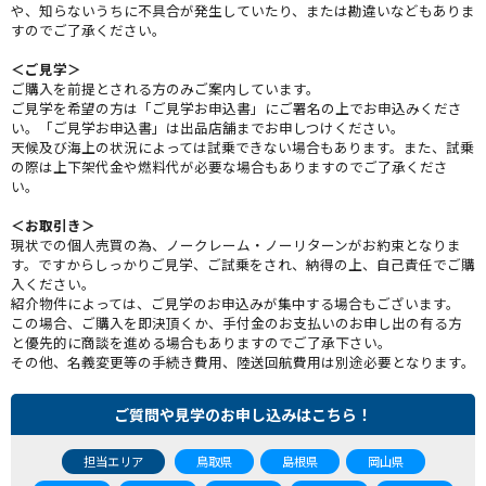
や、知らないうちに不具合が発生していたり、または勘違いなどもありま
すのでご了承ください。
＜ご見学＞
ご購入を前提とされる方のみご案内しています。
ご見学を希望の方は「ご見学お申込書」にご署名の上でお申込みくださ
い。「ご見学お申込書」は出品店舗までお申しつけください。
天候及び海上の状況によっては試乗できない場合もあります。また、試乗
の際は上下架代金や燃料代が必要な場合もありますのでご了承くださ
い。
＜お取引き＞
現状での個人売買の為、ノークレーム・ノーリターンがお約束となりま
す。ですからしっかりご見学、ご試乗をされ、納得の上、自己責任でご購
入ください。
紹介物件によっては、ご見学のお申込みが集中する場合もございます。
この場合、ご購入を即決頂くか、手付金のお支払いのお申し出の有る方
と優先的に商談を進める場合もありますのでご了承下さい。
その他、名義変更等の手続き費用、陸送回航費用は別途必要となります。
ご質問や見学のお申し込みはこちら！
担当エリア
鳥取県
島根県
岡山県