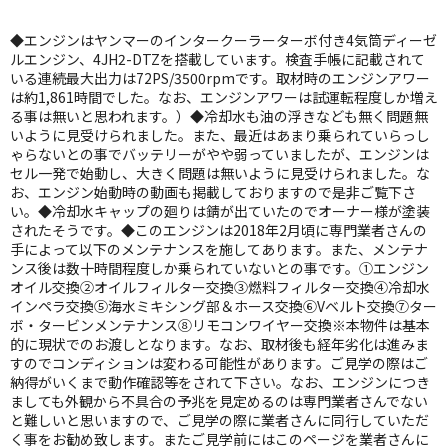
◆エンジンはヤンマーのインタークーラーターボ付き4気筒ディーゼ
ルエンジン、4JH2-DTZを搭載しています。検査手帳に記載されて
いる連続最大出力は72PS/3500rpmです。取材時のエンジンアワー
は約1,861時間でした。なお、エンジンアワーは試運転程度しか増え
る事は無いと思われます。）◆冷却水も油の浮きなども無く問題無
いように見受けられました。また、最近はあまり乗られていらっし
ゃらないとの事でバッテリーがやや弱っていましたが、エンジンは
セル一発で始動し、大きく問題は無いように見受けられました。な
お、エンジン始動時の動画も掲載しておりますので是非ご覧下さ
い。◆冷却水キャップの廻りは錆が出ていたのでオーナー様が塗装
されたそうです。◆このエンジンは2018年2月頃に専門業者さんの
手によって以下のメンテナンスを施してあります。また、メンテナ
ンス後は数十時間程度しか乗られていないとの事です。①エンジン
オイル交換②オイルフィルター交換③燃料フィルター交換④冷却水
インペラ交換⑤海水ミキシング部＆ホース交換⑥Vベルト交換⑦ター
ボ・タービンメンテナンス⑧リモコンワイヤー交換※本物件は基本
的に現状でのお渡しとなります。なお、取材後も経年劣化は進みま
すのでコンディションは変わる可能性があります。ご見学の際はご
納得がいくまで動作確認等をされて下さい。なお、エンジンにつき
ましても外観から不具合の予兆を見定めるのは専門業者さんでない
と難しいと思いますので、ご見学の際に業者さんに同行していただ
く事をお勧め致します。またご見学前にはこのページを業者さんに