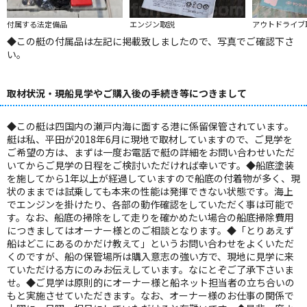
付属する法定備品
エンジン取説
アウトドライブ
◆この艇の付属品は左記に掲載致しましたので、写真でご確認下さ
い。
取材状況・現船見学やご購入後の手続き等につきまして
◆この艇は四国内の瀬戸内海に面する港に係留保管されています。
艇は私、平田が2018年6月に現地で取材していますので、ご見学を
ご希望の方は、まずは一度お電話で艇の詳細をお問い合わせいただ
いてからご見学の日程をご検討いただければ幸いです。◆船底塗装
を施してから1年以上が経過していますので船底の付着物が多く、現
状のままでは試乗しても本来の性能は発揮できない状態です。海上
でエンジンを掛けたり、各部の動作確認をしていただく事は可能で
す。なお、船底の掃除をして走りを確かめたい場合の船底掃除費用
につきましてはオーナー様とのご相談となります。◆「とりあえず
船はどこにあるのかだけ教えて」というお問い合わせをよくいただ
くのですが、船の保管場所は購入意志の強い方で、現地に見学に来
ていただける方にのみお伝えしています。なにとぞご了承下さいま
せ。◆ご見学は原則的にオーナー様と船ネット担当者の立ち合いの
もと実施させていただきます。なお、オーナー様のお仕事の関係で