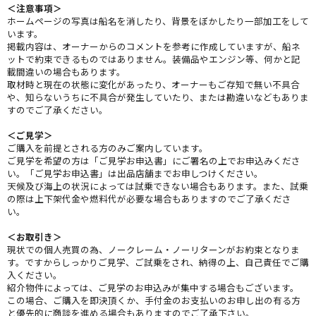
＜注意事項＞
ホームページの写真は船名を消したり、背景をぼかしたり一部加工をして
います。
掲載内容は、オーナーからのコメントを参考に作成していますが、船ネ
ットで約束できるものではありません。装備品やエンジン等、何かと記
載間違いの場合もあります。
取材時と現在の状態に変化があったり、オーナーもご存知で無い不具合
や、知らないうちに不具合が発生していたり、または勘違いなどもありま
すのでご了承ください。
＜ご見学＞
ご購入を前提とされる方のみご案内しています。
ご見学を希望の方は「ご見学お申込書」にご署名の上でお申込みくださ
い。「ご見学お申込書」は出品店舗までお申しつけください。
天候及び海上の状況によっては試乗できない場合もあります。また、試乗
の際は上下架代金や燃料代が必要な場合もありますのでご了承くださ
い。
＜お取引き＞
現状での個人売買の為、ノークレーム・ノーリターンがお約束となりま
す。ですからしっかりご見学、ご試乗をされ、納得の上、自己責任でご購
入ください。
紹介物件によっては、ご見学のお申込みが集中する場合もございます。
この場合、ご購入を即決頂くか、手付金のお支払いのお申し出の有る方
と優先的に商談を進める場合もありますのでご了承下さい。