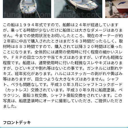
この船は１９９４年式ですので、船齢は２４年が経過しています
が、乗ってる時間が少ないだけに船体には大きなダメージはありま
せん。今までの使用状況をお伺いしたところ、現在のオーナーが約
２年前に中古で購入されたときはまだ５６３時間だったらしく、取
材時は８８３時間ですので、購入されて以降３２０時間ほど乗った
ことになります。全体的には通常の使用時に付く程度の細かいスレ
や、ＦＲＰの目立つカケや当てキズはありますが、いずれも軽微な
程度です。船底は、通常使用時に付いた軽微なスレやキズはありま
すが、ひどいキズや割れ等はないとの事です。ガンネルには割れや
キズ、経年劣化があります。ハルにはステッカーの剥がれや黄ばみ
等はありますが、目立つような大きなキズはありません。シャフ
ト、ペラも問題なしです。平成３０年３月にシャフトコックボード
（カットレス）交換されています。平成３０年９月に船底塗装、ペ
ラクリン、亜鉛３枚交換、シャフト亜鉛交換をされています。この
写真は、船底塗装時にオーナに撮影していただき、ご提供いただき
ました。
フロントデッキ