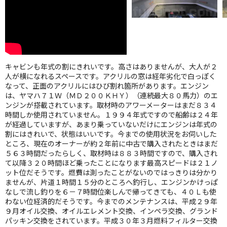
キャビンも年式の割にきれいです。高さはありませんが、大人が２
人が横になれるスペースです。アクリルの窓は経年劣化で白っぽく
なって、正面のアクリルにはひび割れ箇所があります。エンジン
は、ヤマハ７１Ｗ（ＭＤ２００ＫＨＹ）（連続最大８０馬力）のエ
ンジンが搭載されています。取材時のアワーメーターはまだ８３４
時間しか使用されていません。１９９４年式ですので船齢は２４年
が経過していますが、あまり乗っていないだけにエンジンは年式の
割にはきれいで、状態はいいです。今までの使用状況をお伺いした
ところ、現在のオーナーが約２年前に中古で購入されたときはまだ
５６３時間だったらしく、取材時は８８３時間ですので、購入され
て以降３２０時間ほど乗ったことになります最高スピードは２１ノ
ット位だそうです。燃費は測ったことがないのではっきりは分かり
ませんが、片道１時間１５分のところへ釣行し、エンジンかけっぱ
なしで流し釣りを６－７時間位楽しんで帰ってきても、４０Ｌも使
わない位経済的だそうです。今までのメンテナンスは、平成２９年
９月オイル交換、オイルエレメント交換、インペラ交換、グランド
パッキン交換をされています。平成３０年３月燃料フィルター交換