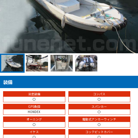
装備
法定装備
コンパス
〇
〇
GPS魚探
スパンカー
HONDEX
〇
オーニング
電動式アンカーウィンチ
〇
〇
イケス
コックピットカバー
〇
〇