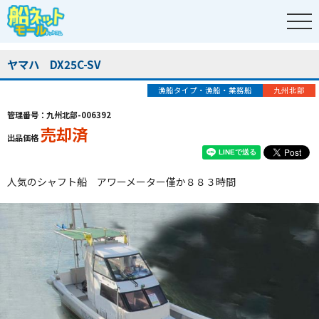
ヤマハ DX25C-SV
漁船タイプ・漁船・業務船
九州北部
管理番号：九州北部-006392
売却済
出品価格
人気のシャフト船 アワーメーター僅か８８３時間