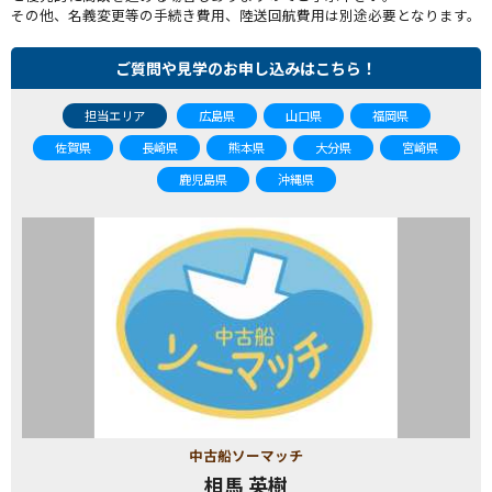
その他、名義変更等の手続き費用、陸送回航費用は別途必要となります。
ご質問や見学のお申し込みはこちら！
担当エリア
広島県
山口県
福岡県
佐賀県
長崎県
熊本県
大分県
宮崎県
鹿児島県
沖縄県
中古船ソーマッチ
相馬 英樹