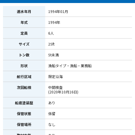
進水年月
1994年01月
年式
1994年
定員
6人
サイズ
25ft
トン数
5t未満
形状
漁船タイプ・漁船・業務船
航行区域
限定沿海
次回船検
中間検査
(2020年10月16日)
船底塗装歴
あり
保管状態
係留
保管場所
なし