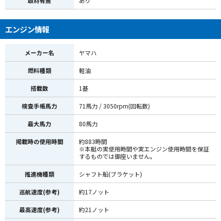
取材有無
あり
エンジン情報
メーカー名
ヤマハ
燃料種類
軽油
搭載数
1基
検査手帳馬力
71馬力 / 3050rpm(回転数)
最大馬力
80馬力
掲載時の使用時間
約883時間
※本艇の実使用時間や実エンジン使用時間を保証
するものでは御座いません。
推進機種類
シャフト船(ブラケット)
巡航速度(参考)
約17ノット
最高速度(参考)
約21ノット