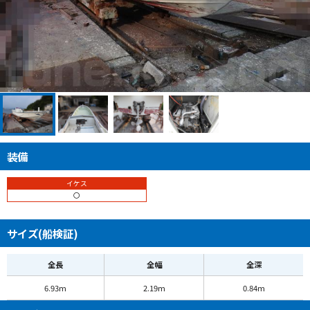
装備
イケス
〇
サイズ(船検証)
全長
全幅
全深
6.93m
2.19m
0.84m