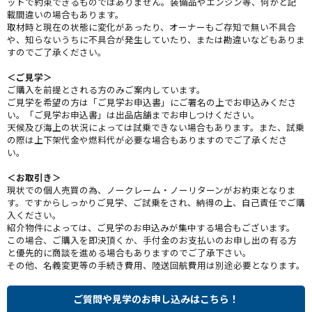
ットで約束できるものではありません。装備品やエンジン等、何かと記
載間違いの場合もあります。
取材時と現在の状態に変化があったり、オーナーもご存知で無い不具合
や、知らないうちに不具合が発生していたり、または勘違いなどもありま
すのでご了承ください。
＜ご見学＞
ご購入を前提とされる方のみご案内しています。
ご見学を希望の方は「ご見学お申込書」にご署名の上でお申込みくださ
い。「ご見学お申込書」は出品店舗までお申しつけください。
天候及び海上の状況によっては試乗できない場合もあります。また、試乗
の際は上下架代金や燃料代が必要な場合もありますのでご了承くださ
い。
＜お取引き＞
現状での個人売買の為、ノークレーム・ノーリターンがお約束となりま
す。ですからしっかりご見学、ご試乗をされ、納得の上、自己責任でご購
入ください。
紹介物件によっては、ご見学のお申込みが集中する場合もございます。
この場合、ご購入を即決頂くか、手付金のお支払いのお申し出の有る方
と優先的に商談を進める場合もありますのでご了承下さい。
その他、名義変更等の手続き費用、陸送回航費用は別途必要となります。
ご質問や見学のお申し込みはこちら！