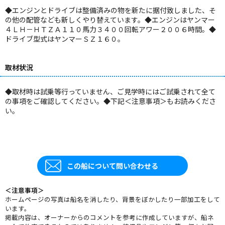
◆エンジンとドライブは整備済みの物を新たに据付致しました、そ
の他の配管なども新しくやり替えています。◆エンジンはヤンマー
４ＬＨ－ＨＴＺＡ１１０馬力３４００回転アワー２００６時間。◆
ドライブ型式はヤンマーＳＺ１６０。
取材状況
◆取材時は試乗等行っていません、ご見学時にはご試乗されて全て
の事項をご確認してください。◆下記＜注意事項＞もお読みくださ
い。
この船について問い合わせる
＜注意事項＞
ホームページの写真は船名を消したり、背景をぼかしたり一部加工をして
います。
掲載内容は、オーナーからのコメントを参考に作成していますが、船ネ