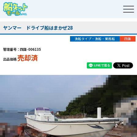
ヤンマー ドライブ船はまかぜ28
漁船タイプ・漁船・業務船
四国
管理番号：四国-006135
売却済
出品価格