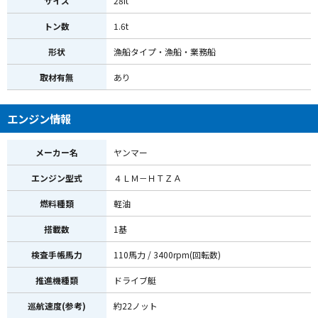
サイズ
28ft
トン数
1.6t
形状
漁船タイプ・漁船・業務船
取材有無
あり
エンジン情報
メーカー名
ヤンマー
エンジン型式
４ＬＭ－ＨＴＺＡ
燃料種類
軽油
搭載数
1基
検査手帳馬力
110馬力 / 3400rpm(回転数)
推進機種類
ドライブ艇
巡航速度(参考)
約22ノット