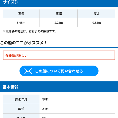
サイズ()
実長
実幅
高さ
8.48m
2.23m
0.85m
※実測値の場合は、おおよその数値です。
この船のココがオススメ！
作業船が欲しい
この船について問い合わせる
基本情報
進水年月
不明
年式
不明