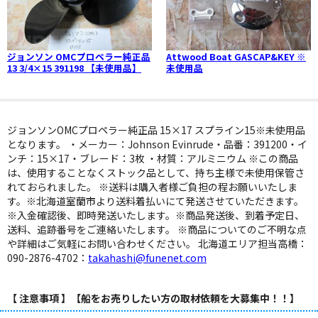
ジョンソン OMCプロペラー純正品
Attwood Boat GASCAP&KEY ※
13 3/4×15 391198 【未使用品】
未使用品
ジョンソンOMCプロペラー純正品 15×17 スプライン15※未使用品
となります。 ・メーカー：Johnson Evinrude・品番：391200・イ
ンチ：15×17・ブレード：3枚 ・材質：アルミニウム ※この商品
は、使用することなくストック品として、持ち主様で未使用保管さ
れておられました。 ※送料は購入者様ご負担の程お願いいたしま
す。※北海道室蘭市より送料着払いにて発送させていただきます。
※入金確認後、即時発送いたします。※商品発送後、到着予定日、
送料、追跡番号をご連絡いたします。 ※商品についてのご不明な点
や詳細はご気軽にお問い合わせください。 北海道エリア担当高橋：
090-2876-4702：
takahashi@funenet.com
【 注意事項 】【船をお売りしたい方の取材依頼を大募集中！！】