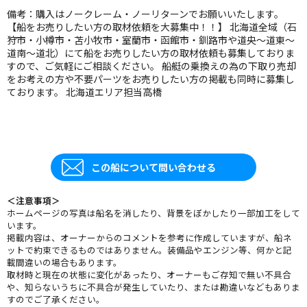
備考：購入はノークレーム・ノーリターンでお願いいたします。
【船をお売りしたい方の取材依頼を大募集中！！】 北海道全域（石
狩市・小樽市・苫小牧市・室蘭市・函館市・釧路市や道央～道東～
道南～道北）にて船をお売りしたい方の取材依頼も募集しておりま
すので、ご気軽にご相談ください。 船艇の乗換えの為の下取り売却
をお考えの方や不要パーツをお売りしたい方の掲載も同時に募集し
ております。 北海道エリア担当高橋
この船について問い合わせる
＜注意事項＞
ホームページの写真は船名を消したり、背景をぼかしたり一部加工をして
います。
掲載内容は、オーナーからのコメントを参考に作成していますが、船ネ
ットで約束できるものではありません。装備品やエンジン等、何かと記
載間違いの場合もあります。
取材時と現在の状態に変化があったり、オーナーもご存知で無い不具合
や、知らないうちに不具合が発生していたり、または勘違いなどもありま
すのでご了承ください。