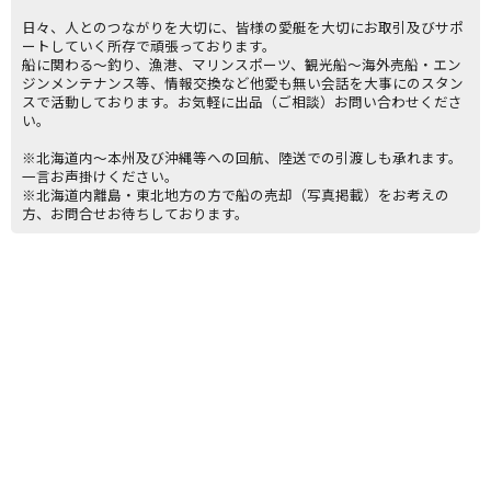
日々、人とのつながりを大切に、皆様の愛艇を大切にお取引及びサポ
ートしていく所存で頑張っております。
船に関わる～釣り、漁港、マリンスポーツ、観光船～海外売船・エン
ジンメンテナンス等、情報交換など他愛も無い会話を大事にのスタン
スで活動しております。お気軽に出品（ご相談）お問い合わせくださ
い。
※北海道内〜本州及び沖縄等への回航、陸送での引渡しも承れます。
一言お声掛けください。
※北海道内離島・東北地方の方で船の売却（写真掲載）をお考えの
方、お問合せお待ちしております。