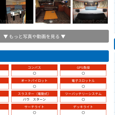
▼ もっと写真や動画を見る ▼
コンパス
GPS魚探
〇
〇
オートパイロット
電子スロットル
〇
〇
スラスター（電動式）
ツーバッテリーシステム
バウ スターン
〇
サーチライト
デッキライト
〇
〇