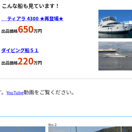
、こんな船も見ています！
ティアラ 4300 ★再登場★
650
出品価格
万円
ダイビング船５１
220
出品価格
万円
す。
動画をご覧ください。
YouTube
No.2