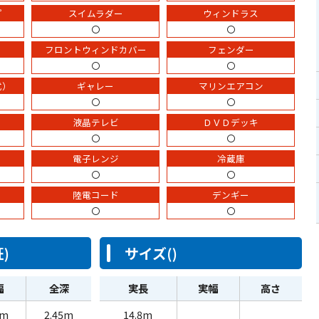
プ
スイムラダー
ウィンドラス
〇
〇
フロントウィンドカバー
フェンダー
〇
〇
式）
ギャレー
マリンエアコン
〇
〇
）
液晶テレビ
ＤＶＤデッキ
〇
〇
電子レンジ
冷蔵庫
〇
〇
陸電コード
デンギー
〇
〇
)
サイズ()
幅
全深
実長
実幅
高さ
3m
2.45m
14.8m