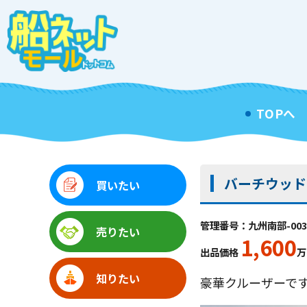
TOPへ
バーチウッド 
買いたい
管理番号：九州南部-003
売りたい
1,600
出品価格
万
知りたい
豪華クルーザーで