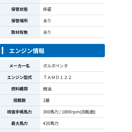
保管状態
係留
保管場所
あり
取材有無
あり
エンジン情報
メーカー名
ボルボペンタ
エンジン型式
ＴＡＭＤ１２２
燃料種類
軽油
搭載数
2基
検査手帳馬力
300馬力 / 1800rpm(回転数)
最大馬力
420馬力