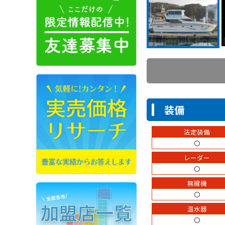
装備
法定装備
〇
レーダー
〇
無線機
〇
温水器
〇