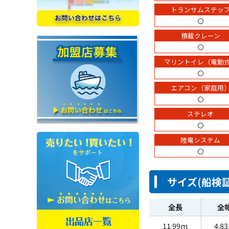
トランサムステッ
〇
積載クレーン
〇
マリントイレ（電動
〇
エアコン（家庭用
〇
ステレオ
〇
陸電システム
〇
サイズ(船検証
全長
全
11.99m
4.8