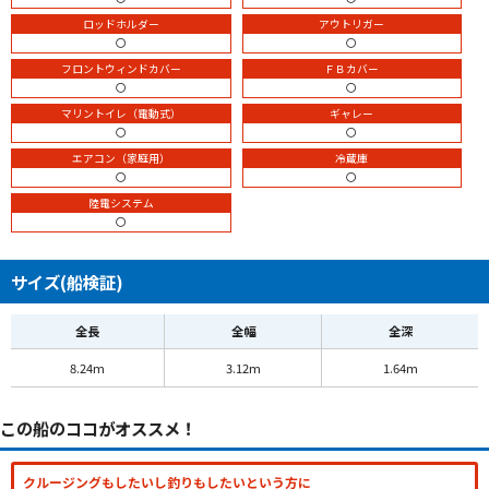
ロッドホルダー
アウトリガー
〇
〇
フロントウィンドカバー
ＦＢカバー
〇
〇
マリントイレ（電動式）
ギャレー
〇
〇
エアコン（家庭用）
冷蔵庫
〇
〇
陸電システム
〇
サイズ(船検証)
全長
全幅
全深
8.24m
3.12m
1.64m
この船のココがオススメ！
クルージングもしたいし釣りもしたいという方に