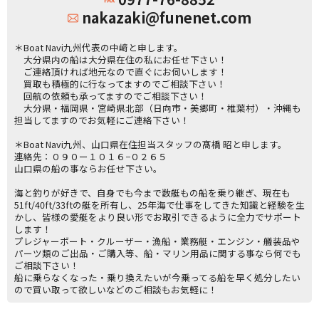
nakazaki@funenet.com
＊Boat Navi九州代表の中﨑と申します。
大分県内の船は大分県在住の私にお任せ下さい！
ご連絡頂ければ地元なので直ぐにお伺いします！
買取も積極的に行なってますのでご相談下さい！
回航の依頼も承ってますのでご相談下さい！
大分県・福岡県・宮崎県北部（日向市・美郷町・椎葉村）・沖縄も
担当してますのでお気軽にご連絡下さい！
＊Boat Navi九州、山口県在住担当スタッフの髙橋 昭と申します。
連絡先：０９０ー１０１６−０２６５
山口県の船の事ならお任せ下さい。
海と釣りが好きで、自身でも今まで数艇もの船を乗り継ぎ、現在も
51ft/40ft/33ftの艇を所有し、25年海で仕事をしてきた知識と経験を生
かし、皆様の愛艇をより良い形でお取引できるように全力でサポート
します！
プレジャーボート・クルーザー・漁船・業務艇・エンジン・艤装品や
パーツ類のご出品・ご購入等、船・マリン用品に関する事なら何でも
ご相談下さい！
船に乗らなくなった・乗り換えたいが今乗ってる船を早く処分したい
ので買い取って欲しいなどのご相談もお気軽に！