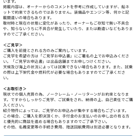
います。
掲載内容は、オーナーからのコメントを参考に作成していますが、船ネ
ットで約束できるものではありません。装備品やエンジン等、何かと記
載間違いの場合もあります。
取材時と現在の状態に変化があったり、オーナーもご存知で無い不具合
や、知らないうちに不具合が発生していたり、または勘違いなどもありま
すのでご了承ください。
＜ご見学＞
ご購入を前提とされる方のみご案内しています。
ご見学を希望の方は「ご見学お申込書」にご署名の上でお申込みくださ
い。「ご見学お申込書」は出品店舗までお申しつけください。
天候及び海上の状況によっては試乗できない場合もあります。また、試乗
の際は上下架代金や燃料代が必要な場合もありますのでご了承くださ
い。
＜お取引き＞
現状での個人売買の為、ノークレーム・ノーリターンがお約束となりま
す。ですからしっかりご見学、ご試乗をされ、納得の上、自己責任でご購
入ください。
紹介物件によっては、ご見学のお申込みが集中する場合もございます。
この場合、ご購入を即決頂くか、手付金のお支払いのお申し出の有る方
と優先的に商談を進める場合もありますのでご了承下さい。
その他、名義変更等の手続き費用、陸送回航費用は別途必要となります。