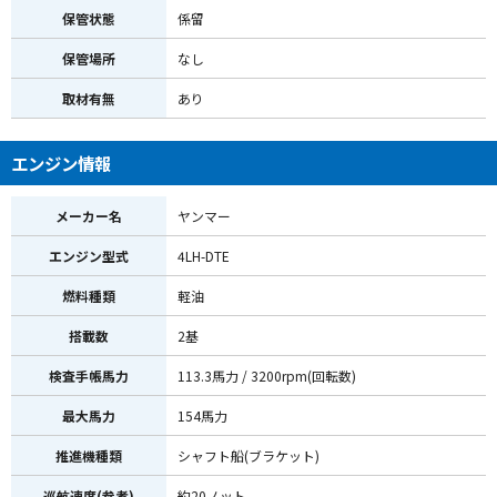
保管状態
係留
保管場所
なし
取材有無
あり
エンジン情報
メーカー名
ヤンマー
エンジン型式
4LH-DTE
燃料種類
軽油
搭載数
2基
検査手帳馬力
113.3馬力 / 3200rpm(回転数)
最大馬力
154馬力
推進機種類
シャフト船(ブラケット)
巡航速度(参考)
約20ノット