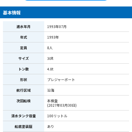
基本情報
進水年月
1993年07月
年式
1993年
定員
8人
サイズ
30ft
トン数
4.8t
形状
プレジャーボート
航行区域
沿海
次回船検
本検査
(2027年03月30日)
清水タンク容量
100リットル
船底塗装歴
あり