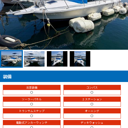
装備
法定装備
コンパス
〇
〇
ソーラーパネル
２ステーション
〇
〇
トランサムステップ
オーニング
〇
〇
電動式アンカーウィンチ
デッキウォッシュ
〇
〇