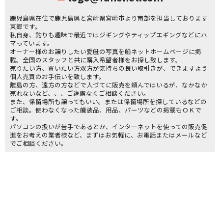
鹿児島県在住で鹿児島県と宮崎県宮崎市より南部を担当しております
東郷です。
私自身、釣りも趣味で最近ではジギングやティップエギングなどにハ
マっています。
オーナー様のお譲りしたい愛艇の写真を船ネットホームページに掲
載。全国のスタッフと共に購入希望者様をお探し致します。
売りたい方、買いたい方双方が気持ちの良い取引きが、できますよう
個人売買のお手伝いを致します。
離島の方、遠方の方などで人づてに販売を頼んではいるが、なかなか
売れないなど、、、ご遠慮なくご相談ください。
また、係留場所も譲ってもいい。または係留場所を探しているなどの
ご相談。使わなくなった艤装品、用品、パーツなどの掲載もＯＫで
す。
パソコンの扱いが苦手であるとか、インターネットを使っての販売促
進をお考えの業者様など、まずはお気軽に、お電話またはメールなど
でご相談ください。