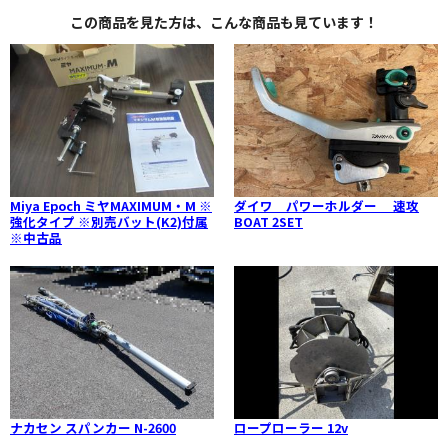
この商品を見た方は、こんな商品も見ています！
Miya Epoch ミヤMAXIMUM・M ※
ダイワ パワーホルダー 速攻
強化タイプ ※別売バット(K2)付属
BOAT 2SET
※中古品
ナカセン スパンカー N-2600
ロープローラー 12v