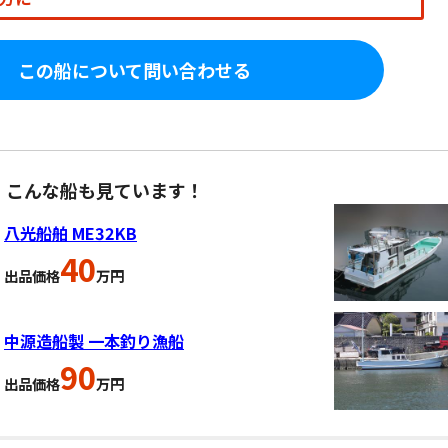
この船について問い合わせる
、こんな船も見ています！
八光船舶 ME32KB
40
出品価格
万円
中源造船製 一本釣り漁船
90
出品価格
万円