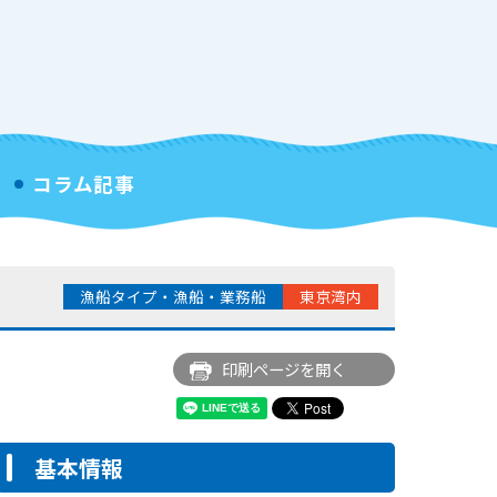
コラム記事
漁船タイプ・漁船・業務船
東京湾内
印刷ページを開く
基本情報