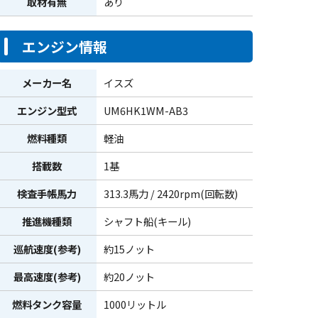
取材有無
あり
エンジン情報
メーカー名
イスズ
エンジン型式
UM6HK1WM-AB3
燃料種類
軽油
搭載数
1基
検査手帳馬力
313.3馬力 / 2420rpm(回転数)
推進機種類
シャフト船(キール)
巡航速度(参考)
約15ノット
最高速度(参考)
約20ノット
燃料タンク容量
1000リットル