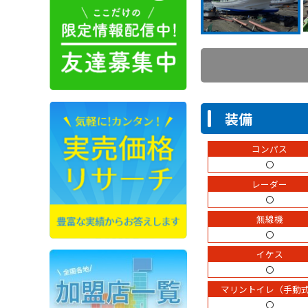
装備
コンパス
〇
レーダー
〇
無線機
〇
イケス
〇
マリントイレ（手動
〇