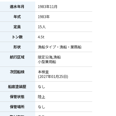
進水年月
1983年11月
年式
1983年
定員
15人
トン数
4.5t
形状
漁船タイプ・漁船・業務船
航行区域
限定沿海,漁船
小型兼用船
次回船検
本検査
(2027年01月25日)
船底塗装歴
なし
保管状態
陸上
保管場所
なし