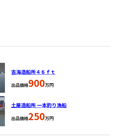
吉海造船所４６ｆｔ
900
出品価格
万円
土屋造船所 一本釣り漁船
250
出品価格
万円