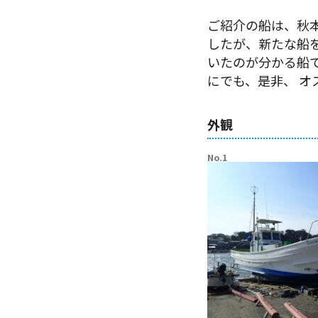
ご紹介の船は、秋
したが、新たな船
いたのが分かる船
にでも、是非、 
外観
No.1