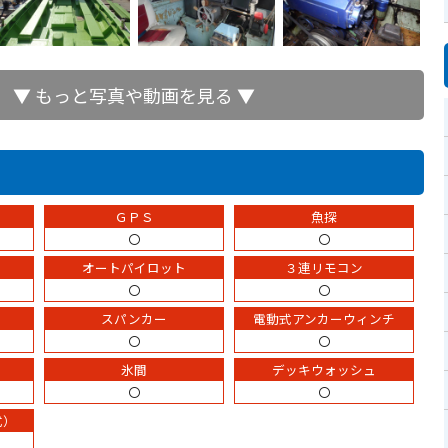
▼ もっと写真や動画を見る ▼
ＧＰＳ
魚探
〇
〇
オートパイロット
３連リモコン
〇
〇
スパンカー
電動式アンカーウィンチ
〇
〇
氷間
デッキウォッシュ
〇
〇
式）