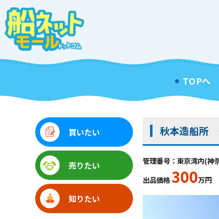
TOPへ
秋本造船所 
買いたい
管理番号：東京湾内(神奈川
売りたい
300
出品価格
万円
知りたい