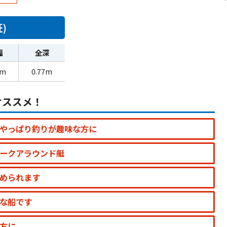
)
幅
全深
1m
0.77m
オススメ！
やっぱり釣りが趣味な方に
ークアラウンド艇
められます
な船です
方に