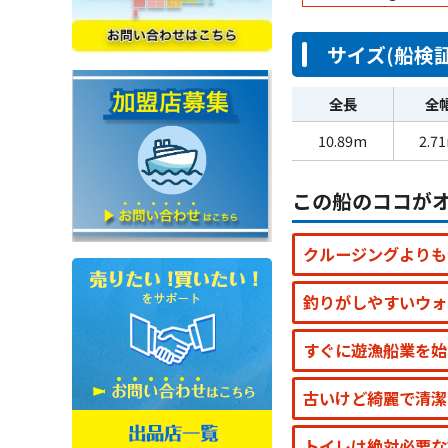
サイズ(船検証
全長
全
10.89m
2.7
この船のココが
クルージングよりも
釣りがしやすいウォ
すぐに遊漁船業を始
古いけど綺麗で清潔
トイレは絶対必要な