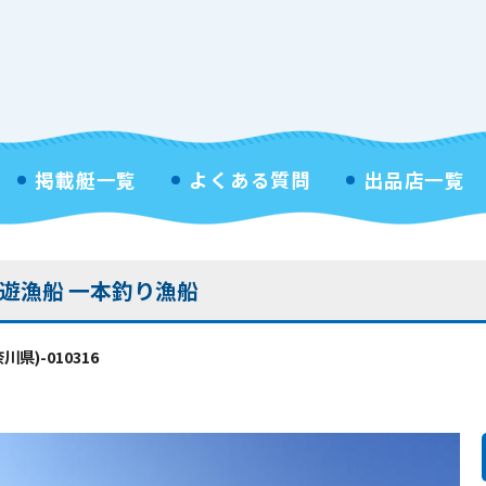
掲載艇一覧
よくある質問
出品店一覧
遊漁船 一本釣り漁船
県)-010316