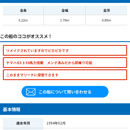
全長
全幅
全深
5.22m
1.79m
0.89m
この船のココがオススメ！
リメイクされていますのでピカピカです
ヤマハ4スト50馬力搭載 メンテ済みだから即乗り可能
このままマリーナに保管できます
この船について問い合わせる
基本情報
進水年月
1994年02月