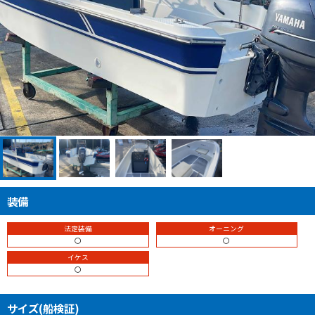
装備
法定装備
オーニング
〇
〇
イケス
〇
サイズ(船検証)