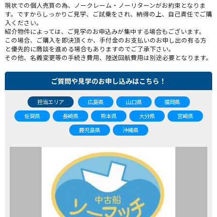
現状での個人売買の為、ノークレーム・ノーリターンがお約束となりま
す。ですからしっかりご見学、ご試乗をされ、納得の上、自己責任でご購
入ください。
紹介物件によっては、ご見学のお申込みが集中する場合もございます。
この場合、ご購入を即決頂くか、手付金のお支払いのお申し出の有る方
と優先的に商談を進める場合もありますのでご了承下さい。
その他、名義変更等の手続き費用、陸送回航費用は別途必要となります。
ご質問や見学のお申し込みはこちら！
担当エリア
広島県
山口県
福岡県
佐賀県
長崎県
熊本県
大分県
宮崎県
鹿児島県
沖縄県