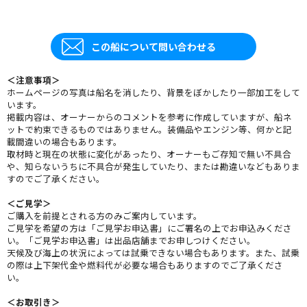
この船について問い合わせる
＜注意事項＞
ホームページの写真は船名を消したり、背景をぼかしたり一部加工をして
います。
掲載内容は、オーナーからのコメントを参考に作成していますが、船ネ
ットで約束できるものではありません。装備品やエンジン等、何かと記
載間違いの場合もあります。
取材時と現在の状態に変化があったり、オーナーもご存知で無い不具合
や、知らないうちに不具合が発生していたり、または勘違いなどもありま
すのでご了承ください。
＜ご見学＞
ご購入を前提とされる方のみご案内しています。
ご見学を希望の方は「ご見学お申込書」にご署名の上でお申込みくださ
い。「ご見学お申込書」は出品店舗までお申しつけください。
天候及び海上の状況によっては試乗できない場合もあります。また、試乗
の際は上下架代金や燃料代が必要な場合もありますのでご了承くださ
い。
＜お取引き＞