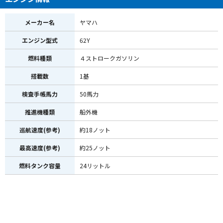
メーカー名
ヤマハ
エンジン型式
62Y
燃料種類
４ストロークガソリン
搭載数
1基
検査手帳馬力
50馬力
推進機種類
船外機
巡航速度(参考)
約18ノット
最高速度(参考)
約25ノット
燃料タンク容量
24リットル