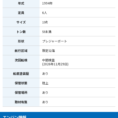
年式
1994年
定員
6人
サイズ
19ft
トン数
5t未満
形状
プレジャーボート
航行区域
限定沿海
次回船検
中間検査
(2026年11月29日)
船底塗装歴
あり
保管状態
陸上
保管場所
あり
取材有無
あり
エンジン情報