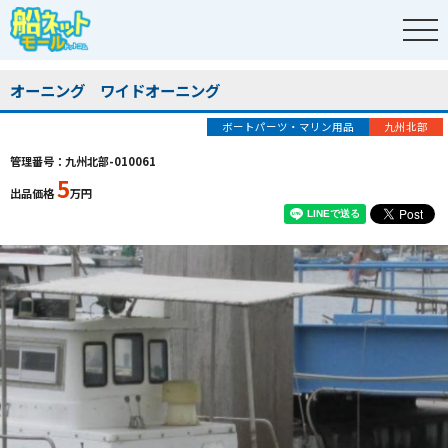
オーニング ワイドオーニング
ボートパーツ・マリン用品
九州北部
管理番号：九州北部-010061
5
出品価格
万円