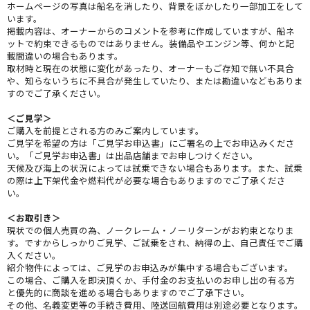
ホームページの写真は船名を消したり、背景をぼかしたり一部加工をして
います。
掲載内容は、オーナーからのコメントを参考に作成していますが、船ネ
ットで約束できるものではありません。装備品やエンジン等、何かと記
載間違いの場合もあります。
取材時と現在の状態に変化があったり、オーナーもご存知で無い不具合
や、知らないうちに不具合が発生していたり、または勘違いなどもありま
すのでご了承ください。
＜ご見学＞
ご購入を前提とされる方のみご案内しています。
ご見学を希望の方は「ご見学お申込書」にご署名の上でお申込みくださ
い。「ご見学お申込書」は出品店舗までお申しつけください。
天候及び海上の状況によっては試乗できない場合もあります。また、試乗
の際は上下架代金や燃料代が必要な場合もありますのでご了承くださ
い。
＜お取引き＞
現状での個人売買の為、ノークレーム・ノーリターンがお約束となりま
す。ですからしっかりご見学、ご試乗をされ、納得の上、自己責任でご購
入ください。
紹介物件によっては、ご見学のお申込みが集中する場合もございます。
この場合、ご購入を即決頂くか、手付金のお支払いのお申し出の有る方
と優先的に商談を進める場合もありますのでご了承下さい。
その他、名義変更等の手続き費用、陸送回航費用は別途必要となります。