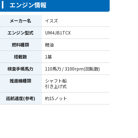
エンジン情報
メーカー名
イスズ
エンジン型式
UM4JB1TCX
燃料種類
軽油
搭載数
1基
検査手帳馬力
110馬力 / 3100rpm(回転数)
推進機種類
シャフト船
引き上げ式
巡航速度(参考)
約15ノット