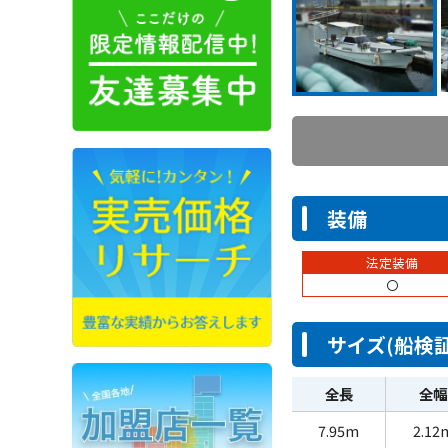
装備
法定装備
〇
サイズ(船検証
全長
全幅
7.95m
2.12