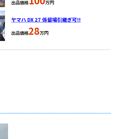
100
出品価格
万円
ヤマハ DX 27 係留場引継ぎ可!!
28
出品価格
万円