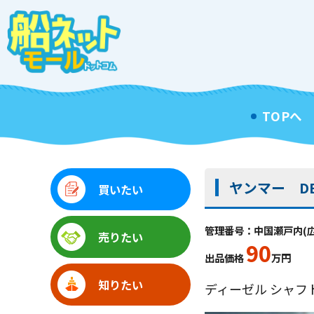
TOPへ
ヤンマー DE
買いたい
管理番号：中国瀬戸内(広島
売りたい
90
出品価格
万円
知りたい
ディーゼル シャフ