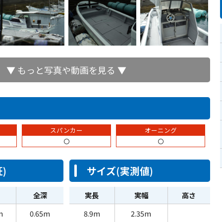
▼ もっと写真や動画を見る ▼
スパンカー
オーニング
〇
〇
)
サイズ(実測値)
全深
実長
実幅
高さ
m
0.65m
8.9m
2.35m