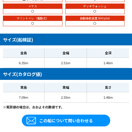
イケス
デッキウォッシュ
〇
〇
マリントイレ（電動式）
自動操舵装置 NAVpilot
〇
〇
サイズ(船検証)
全長
全幅
全深
6.35m
2.51m
1.46m
サイズ(カタログ値)
実長
実幅
高さ
7.09m
2.55m
1.48m
※実測値の場合は、おおよその数値です。
この船について問い合わせる