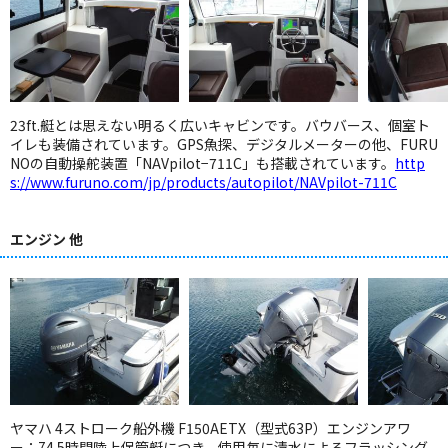
23ft.艇とは思えない明るく広いキャビンです。バウバース、個室ト
イレも装備されています。GPS魚探、デジタルメーターの他、FURU
NOの自動操舵装置「NAVpilot−711C」も搭載されています。
http
s://www.furuno.com/jp/products/autopilot/NAVpilot-711C
エンジン 他
ヤマハ 4ストローク船外機 F150AETX（型式63P）エンジンアワ
ー：74.5時間陸上保管艇につき、使用毎に清水によるフラッシング