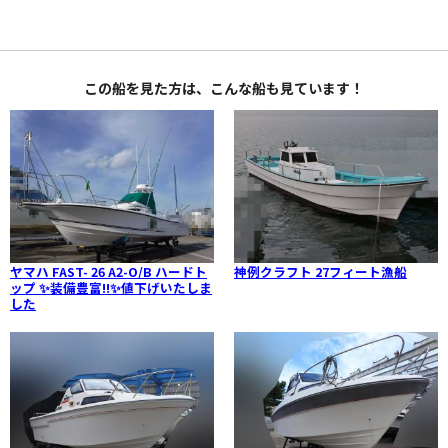
この船を見た方は、こんな船も見ています！
ヤマハ FAST- 26 A2-O/B ハードト
神例クラフト 27フィート漁船
ップ ✨装備豊富‼✨値下げいたしま
した