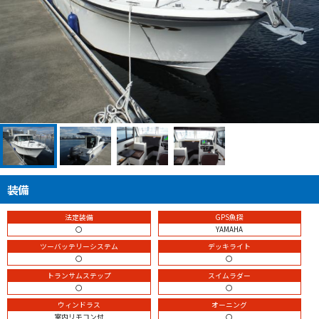
装備
法定装備
GPS魚探
〇
YAMAHA
ツーバッテリーシステム
デッキライト
〇
〇
トランサムステップ
スイムラダー
〇
〇
ウィンドラス
オーニング
室内リモコン付
〇