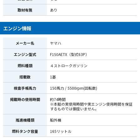
取材有無
あり
エンジン情報
メーカー名
ヤマハ
エンジン型式
F150AETX（型式63P）
燃料種類
４ストロークガソリン
搭載数
1基
検査手帳馬力
150馬力 / 5500rpm(回転数)
掲載時の使用時間
約74時間
※本艇の実使用時間や実エンジン使用時間を保証
するものでは御座いません。
推進機種類
船外機
燃料タンク容量
165リットル