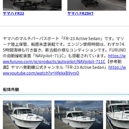
ヤマハ FR23
ヤマハ FR25HT
ヤマハのマルチパーパスボート「FR-23 Active Sedan」です。マリ
ーナ陸上保管、船底未塗装艇です。エンジン使用時間は、わずか74.
5時間清掃も行き届き、新古艇の様なコンディションです。FURUNO
の自動操舵装置「NAVpilot−711C」も搭載されています。
https://w
ww.furuno.com/jp/products/autopilot/NAVpilot-711C
【参考動
画】ヤマハ発動機公式チャンネル「FR-23 Active Sedan」
https://w
ww.youtube.com/watch?v=HfekxB9yrsQ
船体外観