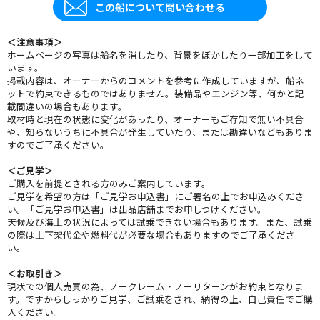
この船について問い合わせる
＜注意事項＞
ホームページの写真は船名を消したり、背景をぼかしたり一部加工をして
います。
掲載内容は、オーナーからのコメントを参考に作成していますが、船ネ
ットで約束できるものではありません。装備品やエンジン等、何かと記
載間違いの場合もあります。
取材時と現在の状態に変化があったり、オーナーもご存知で無い不具合
や、知らないうちに不具合が発生していたり、または勘違いなどもありま
すのでご了承ください。
＜ご見学＞
ご購入を前提とされる方のみご案内しています。
ご見学を希望の方は「ご見学お申込書」にご署名の上でお申込みくださ
い。「ご見学お申込書」は出品店舗までお申しつけください。
天候及び海上の状況によっては試乗できない場合もあります。また、試乗
の際は上下架代金や燃料代が必要な場合もありますのでご了承くださ
い。
＜お取引き＞
現状での個人売買の為、ノークレーム・ノーリターンがお約束となりま
す。ですからしっかりご見学、ご試乗をされ、納得の上、自己責任でご購
入ください。