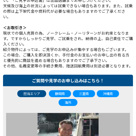
い。「ご見学お申込書」は出品店舗までお申しつけください。
天候及び海上の状況によっては試乗できない場合もあります。また、試乗
の際は上下架代金や燃料代が必要な場合もありますのでご了承くださ
い。
＜お取引き＞
現状での個人売買の為、ノークレーム・ノーリターンがお約束となりま
す。ですからしっかりご見学、ご試乗をされ、納得の上、自己責任でご購
入ください。
紹介物件によっては、ご見学のお申込みが集中する場合もございます。
この場合、ご購入を即決頂くか、手付金のお支払いのお申し出の有る方
と優先的に商談を進める場合もありますのでご了承下さい。
その他、名義変更等の手続き費用、陸送回航費用は別途必要となります。
ご質問や見学のお申し込みはこちら！
担当エリア
静岡県
三重県
沖縄県
海外