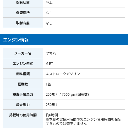
保管状態
陸上
保管場所
なし
取材有無
なし
エンジン情報
メーカー名
ヤマハ
エンジン型式
６ET
燃料種類
４ストロークガソリン
搭載数
1基
検査手帳馬力
250馬力 / 7500rpm(回転数)
最大馬力
250馬力
掲載時の使用時間
約6時間
※本艇の実使用時間や実エンジン使用時間を保証
するものでは御座いません。