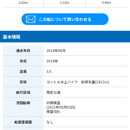
3.02m
1.12m
0.45m
この船について問い合わせる
基本情報
進水年月
2018年08月
年式
2018年
定員
3人
形状
ヨット＆水上バイク 総排気量(1812cc)
航行区域
限定沿海
次回船検
中間検査
(2021年08月02日)
検査切れ
船底塗装歴
なし