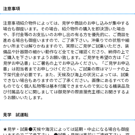
注意事項
注意事項紹介物件によっては、見学や商談のお申し込みが集中する
場合も御座います。その場合、紹介物件の購入を即決頂いた場合
や、手付金等のお支払いのお申し出の有る方を優先的に、ご商談を
進める場合も御座いますので、ご了承下さい。沖乗りでの状態や細
かい所までは解りかねますので、実際にご見学ご試乗いただき、装
備品や計器類の細かい動作など全てをご確認くださり、納得の上で
ご購入を下さいますようお願い致します。ご見学を希望の方は「ご
見学お申込書」にご署名の上でお申込みください。「ご見学お申込
書」は担当者までお申しつけください。ご試乗の際はマリーナの上
下架代金が必要です。また、天候及び海上の状況によっては、試乗
できない場合もありますのでご了承ください。画像にあるすべての
ものでなく個人私物等は基本付属できませんので気になる艤装品及
び付属品などに関しましては御見学の際直接売主様にお聞きするよ
うお願いいたします。
見学 試運転
★見学・試乗●天候や海況によっては延期・中止になる場合も御座
いますのでご了承下さい。●試乗・見学は事前にご連絡下さい。双