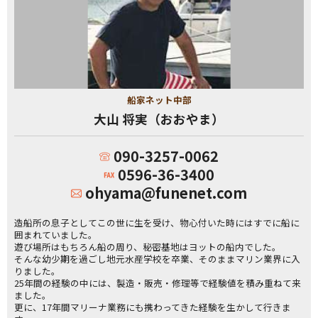
船家ネット中部
大山 将実（おおやま）
090-3257-0062
0596-36-3400
ohyama@funenet.com
造船所の息子としてこの世に生を受け、物心付いた時にはすでに船に
囲まれていました。
遊び場所はもちろん船の周り、秘密基地はヨットの船内でした。
そんな幼少期を過ごし地元水産学校を卒業、そのままマリン業界に入
りました。
25年間の経験の中には、製造・販売・修理等で経験値を積み重ねて来
ました。
更に、17年間マリーナ業務にも携わってきた経験を生かして行きま