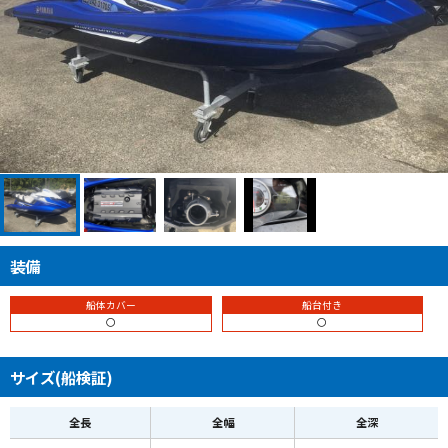
装備
船体カバー
船台付き
〇
〇
サイズ(船検証)
全長
全幅
全深