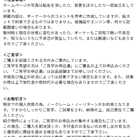
ホームページの写真は船名を消したり、背景をぼかしたり一部加工をして
います。
掲載内容は、オーナーからのコメントを参考に作成していますが、船ネ
ットで約束できるものではありません。装備品やエンジン等、何かと記
載間違いの場合もあります。
取材時と現在の状態に変化があったり、オーナーもご存知で無い不具合
や、知らないうちに不具合が発生していたり、または勘違いなどもありま
すのでご了承ください。
＜ご見学＞
ご購入を前提とされる方のみご案内しています。
ご見学を希望の方は「ご見学お申込書」にご署名の上でお申込みくださ
い。「ご見学お申込書」は出品店舗までお申しつけください。
天候及び海上の状況によっては試乗できない場合もあります。また、試乗
の際は上下架代金や燃料代が必要な場合もありますのでご了承くださ
い。
＜お取引き＞
現状での個人売買の為、ノークレーム・ノーリターンがお約束となりま
す。ですからしっかりご見学、ご試乗をされ、納得の上、自己責任でご購
入ください。
紹介物件によっては、ご見学のお申込みが集中する場合もございます。
この場合、ご購入を即決頂くか、手付金のお支払いのお申し出の有る方
と優先的に商談を進める場合もありますのでご了承下さい。