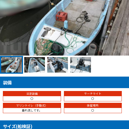
装備
法定装備
サーチライト
〇
〇
マリントイレ（手動式）
係留場所
垂れ流しです。
〇
サイズ(船検証)