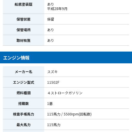
船底塗装歴
あり
平成28年9月
保管状態
係留
保管場所
あり
取材有無
あり
エンジン情報
メーカー名
スズキ
エンジン型式
11502F
燃料種類
４ストロークガソリン
搭載数
1基
検査手帳馬力
115馬力 / 5500rpm(回転数)
最大馬力
115馬力