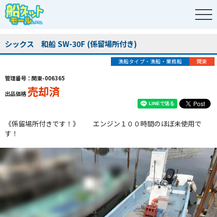
シックス 和船 SW-30F (係留場所付き)
漁船タイプ・漁船・業務船
関東
管理番号：関東-006365
売却済
出品価格
《係留場所付きです！》 エンジン１００時間のほぼ未使用で
す！