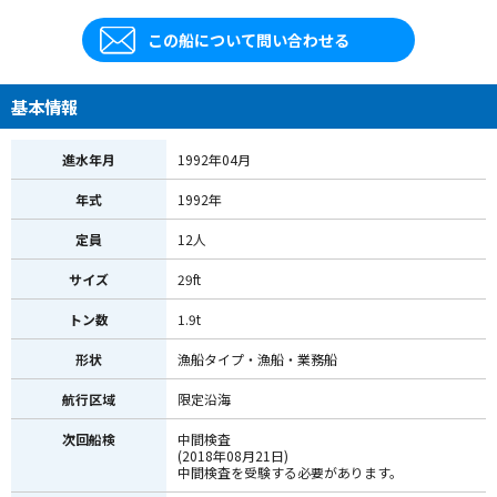
この船について問い合わせる
基本情報
進水年月
1992年04月
年式
1992年
定員
12人
サイズ
29ft
トン数
1.9t
形状
漁船タイプ・漁船・業務船
航行区域
限定沿海
次回船検
中間検査
(2018年08月21日)
中間検査を受験する必要があります。