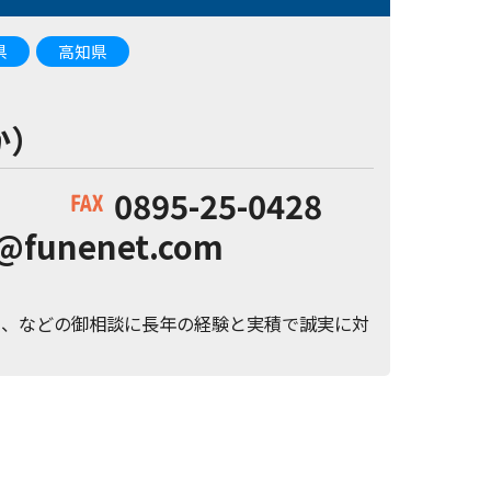
県
高知県
か）
0895-25-0428
a@funenet.com
い、などの御相談に長年の経験と実積で誠実に対