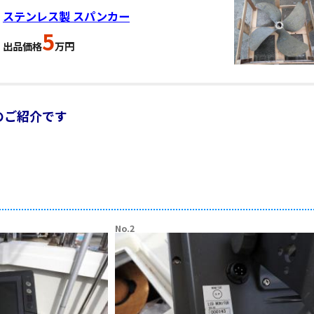
ステンレス製 スパンカー
5
出品価格
万円
のご紹介です
。
No.2