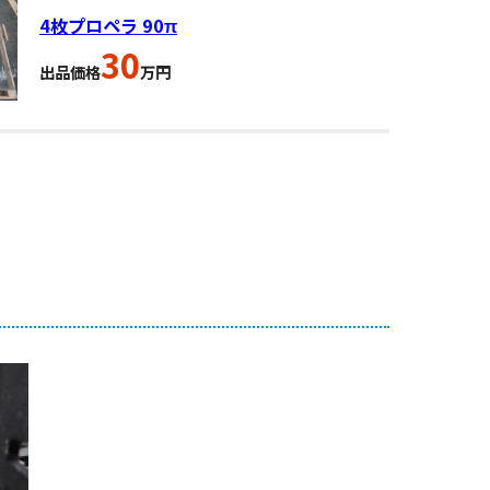
4枚プロペラ 90π
30
出品価格
万円