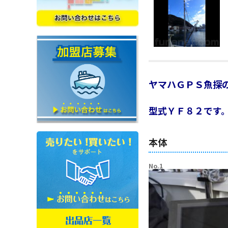
ヤマハＧＰＳ魚探
型式ＹＦ８２です
本体
No.1