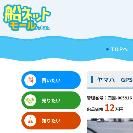
TOPへ
ヤマハ GPS魚
買いたい
管理番号：四国-005916
売りたい
12
出品価格
万円
知りたい