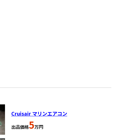
Cruisair マリンエアコン
5
出品価格
万円