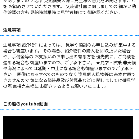
がありますので 必ず 見船試乗の際に売主様の意見をお聞きすること
を お勧めさせていただきます。 又装備計器に関しましての 細かい動
作確認の方も 見船時試乗時に見学者様にて 御確認ください。
注意事項
注意事項 紹介物件によっては、 見学や商談のお申し込みが 集中する
場合も御座います。 その場合、紹介物件の購入を 即決頂いた場合
や、手付金等の お支払いのお申し出の有る方を 優先的に、ご商談を
進める場合も 御座いますので、ご了承下さい。 ★見学・試乗 ●天候
や海況によっては延期・中止になる場合も御座いますのでご了承下
さい。 画像にあるすべてのものでなく 漁具個人私物等は 基本付属で
きませんので 気になる艤装品及び付属品などに 関しましては御見学
の際 直接売主様に お聞きするようお願いいたします。
この船のyoutube動画