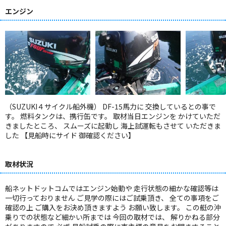
エンジン
（SUZUKI４サイクル船外機） DF-15馬力に 交換しているとの事で
す。 燃料タンクは、携行缶です。 取材当日エンジンを かけていただ
きましたところ、 スムーズに起動し 海上試運転もさせて いただきま
した 【見船時にサイド 御確認ください】
取材状況
船ネットドットコムではエンジン始動や 走行状態の細かな確認等は
一切行っておりません ご見学の際にはご試乗頂き、 全ての事項をご
確認の上 ご購入をお決め頂きますよう お願い致します。 この艇の沖
乗りでの状態など細かい所までは 今回の取材では、 解りかねる部分