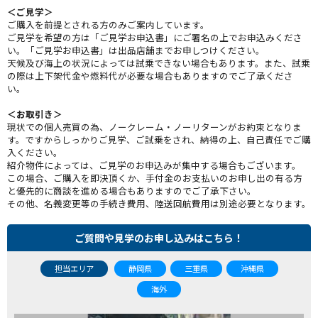
＜ご見学＞
ご購入を前提とされる方のみご案内しています。
ご見学を希望の方は「ご見学お申込書」にご署名の上でお申込みくださ
い。「ご見学お申込書」は出品店舗までお申しつけください。
天候及び海上の状況によっては試乗できない場合もあります。また、試乗
の際は上下架代金や燃料代が必要な場合もありますのでご了承くださ
い。
＜お取引き＞
現状での個人売買の為、ノークレーム・ノーリターンがお約束となりま
す。ですからしっかりご見学、ご試乗をされ、納得の上、自己責任でご購
入ください。
紹介物件によっては、ご見学のお申込みが集中する場合もございます。
この場合、ご購入を即決頂くか、手付金のお支払いのお申し出の有る方
と優先的に商談を進める場合もありますのでご了承下さい。
その他、名義変更等の手続き費用、陸送回航費用は別途必要となります。
ご質問や見学のお申し込みはこちら！
担当エリア
静岡県
三重県
沖縄県
海外