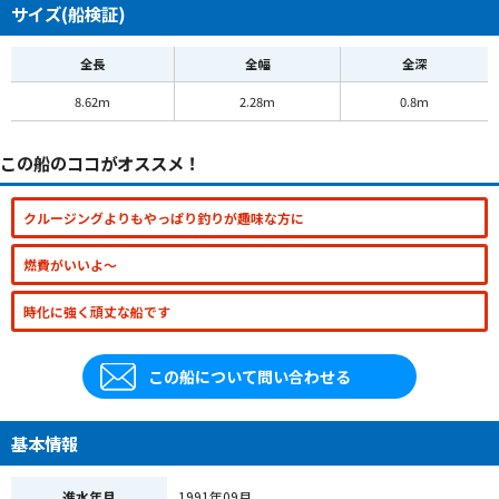
サイズ(船検証)
全長
全幅
全深
8.62m
2.28m
0.8m
この船のココがオススメ！
クルージングよりもやっぱり釣りが趣味な方に
燃費がいいよ～
時化に強く頑丈な船です
この船について問い合わせる
基本情報
進水年月
1991年09月