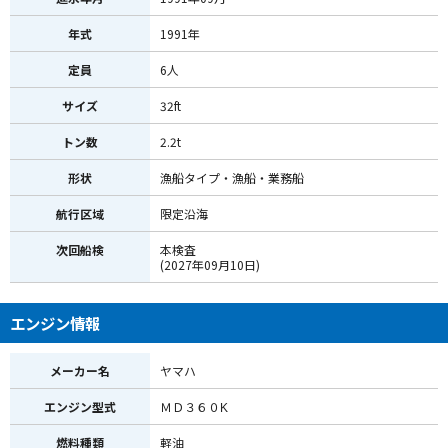
年式
1991年
定員
6人
サイズ
32ft
トン数
2.2t
形状
漁船タイプ・漁船・業務船
航行区域
限定沿海
次回船検
本検査
(2027年09月10日)
エンジン情報
メーカー名
ヤマハ
エンジン型式
ＭＤ３６０K
燃料種類
軽油