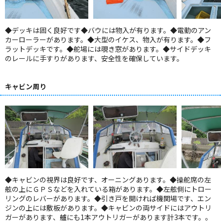
◆デッキは固く良好です◆バウには物入が有ります。◆電動のアン
カーローラーがあります。◆大型のイケス、物入が有ります。◆フ
ラットデッキです。◆舵場には覗き窓があります。◆サイドデッキ
のレールに手すりがあります、安全性を確保しています。
キャビン周り
◆キャビンの視界は良好です、オーニングあります。◆操舵席の左
舷の上にＧＰＳなどを入れている箱があります。◆左舷側にトロー
リングのレバーがあります。◆引き戸を開ければ機関場です、エン
ジンの上には敷板があります。◆キャビンの両サイドにはアウトリ
ガーがあります、艫にも1本アウトリガーがあります計3本です。。