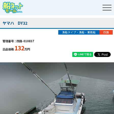
ヤマハ DY32
漁船タイプ・漁船・業務船
四国
管理番号：四国-010837
132
出品価格
万円