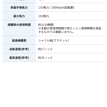
検査手帳馬力
135馬力 / 2800rpm(回転数)
最大馬力
150馬力
掲載時の使用時間
約3159時間
※本艇の実使用時間や実エンジン使用時間を保証
するものでは御座いません。
推進機種類
シャフト船(ブラケット)
巡航速度(参考)
約17ノット
最高速度(参考)
約20ノット