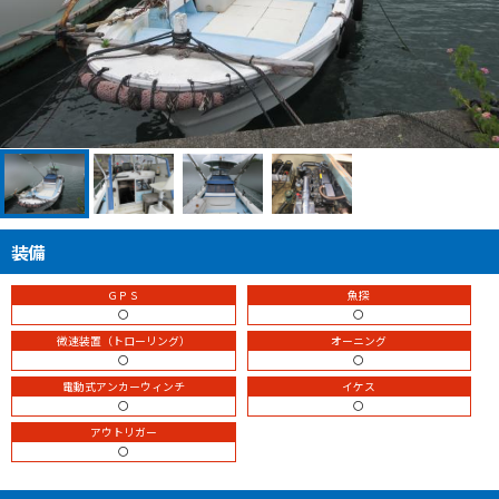
装備
ＧＰＳ
魚探
〇
〇
微速装置（トローリング）
オーニング
〇
〇
電動式アンカーウィンチ
イケス
〇
〇
アウトリガー
〇