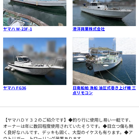
ヤマハ W-23F-1
港洋興業株式会社
ヤマハ FG36
日南船舶 漁船 油圧式巻き上げ機 三
点リモコン
【ヤマハＤＹ３２のご紹介です】◆釣り行に使用し易い一艇です、
オーナーは年に数回程度使用されていたそうです。◆目立つ傷も無
く良好なハルです、デッキも固く、大型のイケスも有ります。◆ア
ウトリガー、トローリング装置あります。