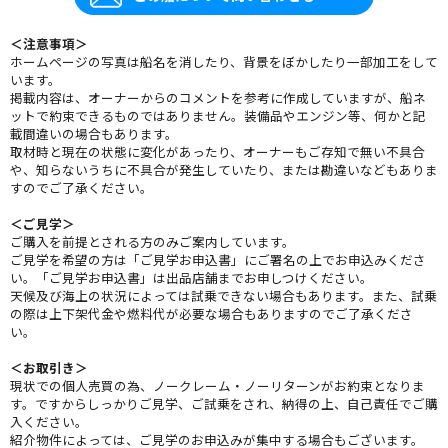
＜注意事項＞
ホームページの写真は船名を消したり、背景をぼかしたり一部加工をして
います。
掲載内容は、オーナーからのコメントを参考に作成していますが、船ネ
ットで約束できるものではありません。装備品やエンジン等、何かと記
載間違いの場合もあります。
取材時と現在の状態に変化があったり、オーナーもご存知で無い不具合
や、知らないうちに不具合が発生していたり、または勘違いなどもありま
すのでご了承ください。
＜ご見学＞
ご購入を前提とされる方のみご案内しています。
ご見学を希望の方は「ご見学お申込書」にご署名の上でお申込みくださ
い。「ご見学お申込書」は出品店舗までお申しつけください。
天候及び海上の状況によっては試乗できない場合もあります。また、試乗
の際は上下架代金や燃料代が必要な場合もありますのでご了承くださ
い。
＜お取引き＞
現状での個人売買の為、ノークレーム・ノーリターンがお約束となりま
す。ですからしっかりご見学、ご試乗をされ、納得の上、自己責任でご購
入ください。
紹介物件によっては、ご見学のお申込みが集中する場合もございます。