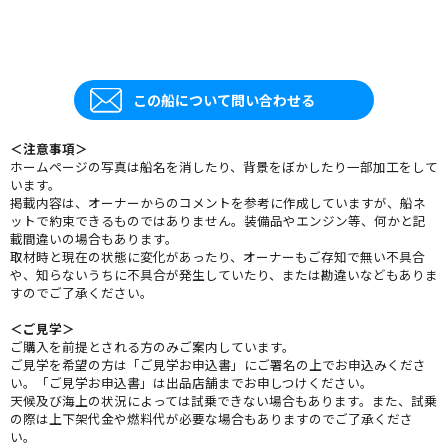
この船について問い合わせる
＜注意事項＞
ホームページの写真は船名を消したり、背景をぼかしたり一部加工をして
います。
掲載内容は、オーナーからのコメントを参考に作成していますが、船ネ
ットで約束できるものではありません。装備品やエンジン等、何かと記
載間違いの場合もあります。
取材時と現在の状態に変化があったり、オーナーもご存知で無い不具合
や、知らないうちに不具合が発生していたり、または勘違いなどもありま
すのでご了承ください。
＜ご見学＞
ご購入を前提とされる方のみご案内しています。
ご見学を希望の方は「ご見学お申込書」にご署名の上でお申込みくださ
い。「ご見学お申込書」は出品店舗までお申しつけください。
天候及び海上の状況によっては試乗できない場合もあります。また、試乗
の際は上下架代金や燃料代が必要な場合もありますのでご了承くださ
い。