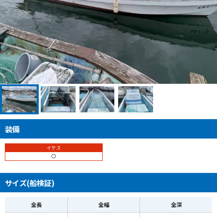
装備
イケス
〇
サイズ(船検証)
全長
全幅
全深