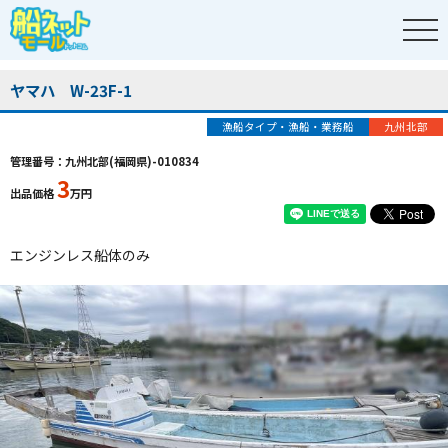
ヤマハ W-23F-1
漁船タイプ・漁船・業務船
九州北部
管理番号：九州北部(福岡県)-010834
3
出品価格
万円
エンジンレス船体のみ