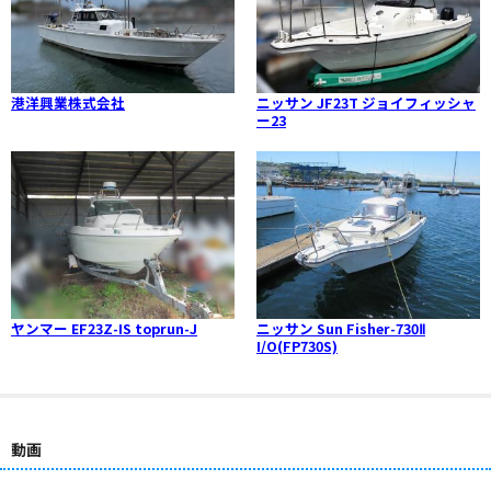
港洋興業株式会社
ニッサン JF23T ジョイフィッシャ
ー23
ヤンマー EF23Z-IS toprun-J
ニッサン Sun Fisher-730Ⅱ
I/O(FP730S)
動画