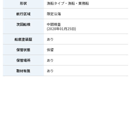
形状
漁船タイプ・漁船・業務船
航行区域
限定沿海
次回船検
中間検査
(2028年01月25日)
船底塗装歴
あり
保管状態
係留
保管場所
あり
取材有無
あり