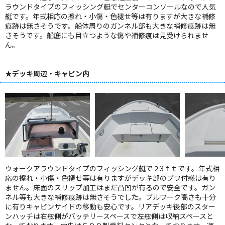
ラウンドタイプのフィッシング艇でセンターコンソールなので人気
艇です。年式相応の擦れ・小傷・色褪せ等は有りますが大きな補修
痕跡は無さそうです。船体周りのガンネル部も大きな補修痕跡は無
さそうです。船底にも目立つような傷や補修痕は見受けられませ
ん。
★デッキ周辺・キャビン内
ウォークアラウンドタイプのフィッシング艇で２3ｆｔです。年式相
応の擦れ・小傷・色褪せ等は有りますがデッキ部のブワ付感は有り
ません。床面のスリップ加工はまだ凸凹が有るので安全です。ガン
ネル等も大きな補修痕跡は無さそうでした。ブルワーク高さも十分
に有りキャビンサイドの移動も安心です。リアデッキ後部のスター
ンハッチは右舷側がバッテリースペースで左舷側は収納スペースと