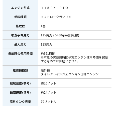
エンジン型式
１１５ＥＸＬＰＴＯ
燃料種類
２ストロークガソリン
搭載数
1基
検査手帳馬力
115馬力 / 5400rpm(回転数)
最大馬力
115馬力
掲載時の使用時間
約361時間
※本艇の実使用時間や実エンジン使用時間を保証
するものでは御座いません。
推進機種類
船外機
ダイレクトインジェクション仕様エンジン
巡航速度(参考)
約20ノット
最高速度(参考)
約24ノット
燃料タンク容量
70リットル