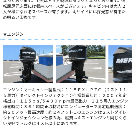
なっております。中央はＦＲＰ製燃料タンクとなっております。運
転席足元床面には収納スペースがございます。キャビン内は大人２
人が横になれるスペースが有ります。両サイドには採光窓が有るた
め明るい印象です。
★エンジン
エンジン：マーキュリー製型式：１１５ＥＸＬＰＴＯ（２スト１１
５馬力）ダイレクトインジェクション仕様製造年月：２００７年定
格出力：１１５ｐｓ/５４００ｒｐｍ最高出力：１１５馬力エンジン
稼働時間：３６１時間★取材時にコンピューターで測定巡航速度：
約２０ノット最高速度：約２４ノットこのエンジンは２ストダイレ
クトインジェクション仕様の為、燃費は４ストエンジンと同じくら
い良好でトルクは４スト以上にあります。