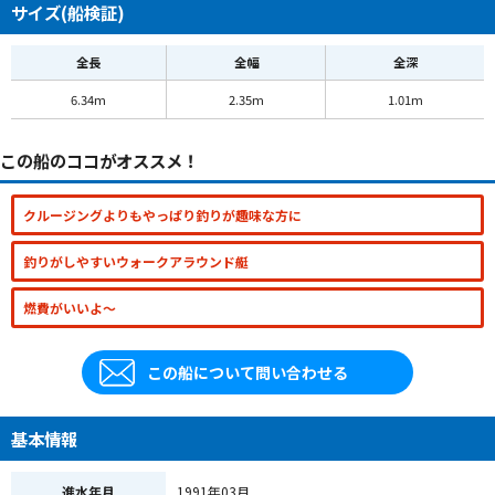
サイズ(船検証)
全長
全幅
全深
6.34m
2.35m
1.01m
この船のココがオススメ！
クルージングよりもやっぱり釣りが趣味な方に
釣りがしやすいウォークアラウンド艇
燃費がいいよ～
この船について問い合わせる
基本情報
進水年月
1991年03月