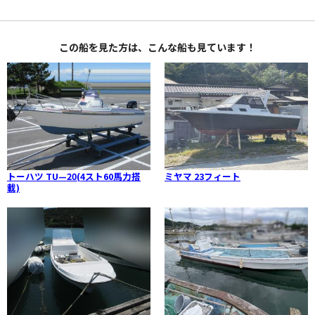
この船を見た方は、こんな船も見ています！
トーハツ TU—20(4スト60馬力搭
ミヤマ 23フィート
載)