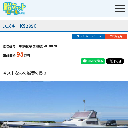
スズキ KS235C
プレジャーボート
中部東海
管理番号：中部東海(愛知県)-010820
95
出品価格
万円
４ストなみの燃費の良さ