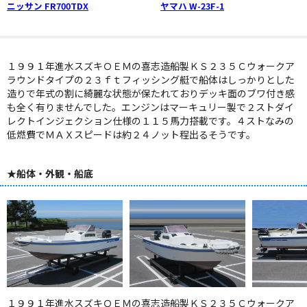
ニッサン FR700TDX
ヤマハ W-23F-1
１９９１年進水スズキＯＥＭの喜志造船製ＫＳ２３５Ｃウォークア
ラウンドタイプの２３ｆｔフィッシング艇で船体はしっかりとした
造りで年式の割に綺麗な状態が保たれておりデッキ面のブワ付き感
も全く有りませんでした。エンジンはマーキュリー製で２ストダイ
レクトインジェクション仕様の１１５馬力搭載です。４ストなみの
低燃費でＭＡＸスピードは約２４ノット程出るそうです。
★船体・外観・船底
１９９１年進水スズキＯＥＭの喜志造船製ＫＳ２３５Ｃウォークア