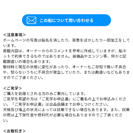
この船について問い合わせる
＜注意事項＞
ホームページの写真は船名を消したり、背景をぼかしたり一部加工をして
います。
掲載内容は、オーナーからのコメントを参考に作成していますが、船ネ
ットで約束できるものではありません。装備品やエンジン等、何かと記
載間違いの場合もあります。
取材時と現在の状態に変化があったり、オーナーもご存知で無い不具合
や、知らないうちに不具合が発生していたり、または勘違いなどもありま
すのでご了承ください。
＜ご見学＞
ご購入を前提とされる方のみご案内しています。
ご見学を希望の方は「ご見学お申込書」にご署名の上でお申込みくださ
い。「ご見学お申込書」は出品店舗までお申しつけください。
天候及び海上の状況によっては試乗できない場合もあります。また、試乗
の際は上下架代金や燃料代が必要な場合もありますのでご了承くださ
い。
＜お取引き＞