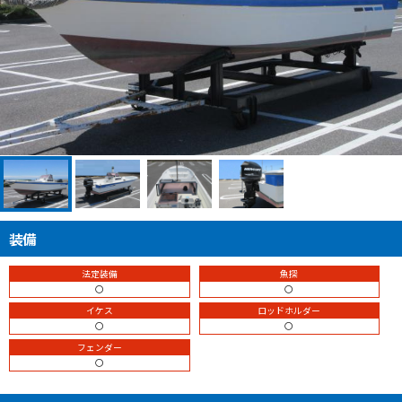
装備
法定装備
魚探
〇
〇
イケス
ロッドホルダー
〇
〇
フェンダー
〇