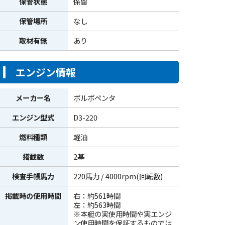
保管状態
係留
保管場所
なし
取材有無
あり
エンジン情報
メーカー名
ボルボペンタ
エンジン型式
D3-220
燃料種類
軽油
搭載数
2基
検査手帳馬力
220馬力 / 4000rpm(回転数)
掲載時の使用時間
右：約561時間
左：約563時間
※本艇の実使用時間や実エンジ
ン使用時間を保証するものでは