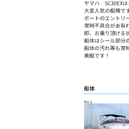
ヤマハ SC30E
大変人気の艇種で
ボートのエントリ
常時不具合があ有
即、お乗り頂ける
船体はシール部分
船体の汚れ等も常
美艇です！
船体
No.1