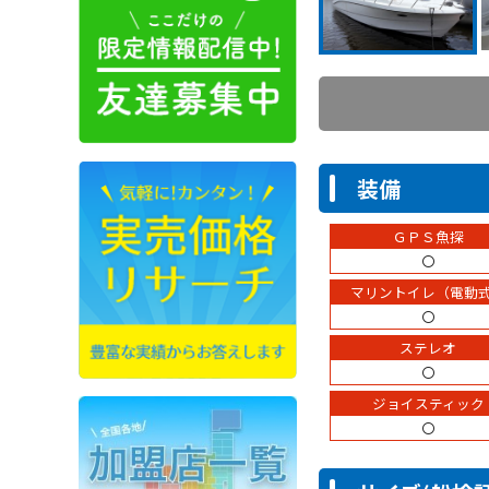
装備
ＧＰＳ魚探
〇
マリントイレ（電動
〇
ステレオ
〇
ジョイスティック
〇