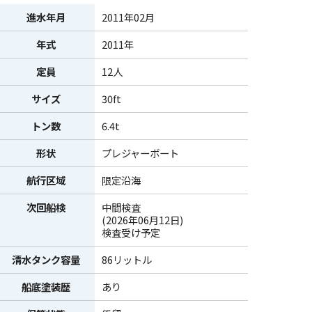
進水年月
2011年02月
年式
2011年
定員
12人
サイズ
30ft
トン数
6.4t
形状
プレジャーボート
航行区域
限定沿海
次回船検
中間検査
(2026年06月12日)
検査受け予定
清水タンク容量
86リットル
船底塗装歴
あり