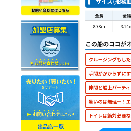
サイズ(船検証
全長
全幅
8.78m
3.14
この船のココが
クルージングもした
手間がかからずにす
仲間と船上パーティ
暑いのは無理ー！エ
トイレは絶対必要な