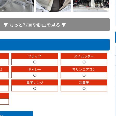
▼ もっと写真や動画を見る ▼
フラップ
スイムラダー
〇
〇
式）
ギャレー
マリンエアコン
〇
〇
電子レンジ
冷蔵庫
〇
〇