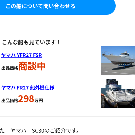
この船について問い合わせる
、こんな船も見ています！
ヤマハ YFR27 FSR
商談中
出品価格
ヤマハ FR27 船外機仕様
298
出品価格
万円
た ヤマハ SC30のご紹介です。