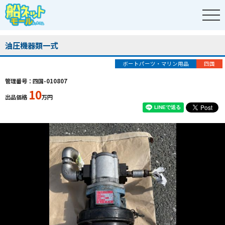
油圧機器類一式
ボートパーツ・マリン用品
四国
管理番号：四国-010807
10
出品価格
万円