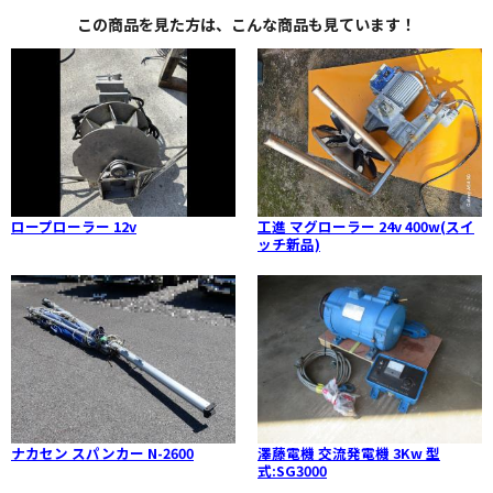
この商品を見た方は、こんな商品も見ています！
ロープローラー 12v
工進 マグローラー 24v 400w(スイ
ッチ新品)
ナカセン スパンカー N-2600
澤藤電機 交流発電機 3Kw 型
式:SG3000