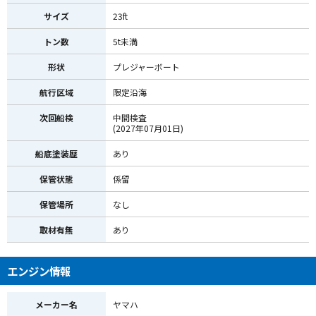
サイズ
23ft
トン数
5t未満
形状
プレジャーボート
航行区域
限定沿海
次回船検
中間検査
(2027年07月01日)
船底塗装歴
あり
保管状態
係留
保管場所
なし
取材有無
あり
エンジン情報
メーカー名
ヤマハ