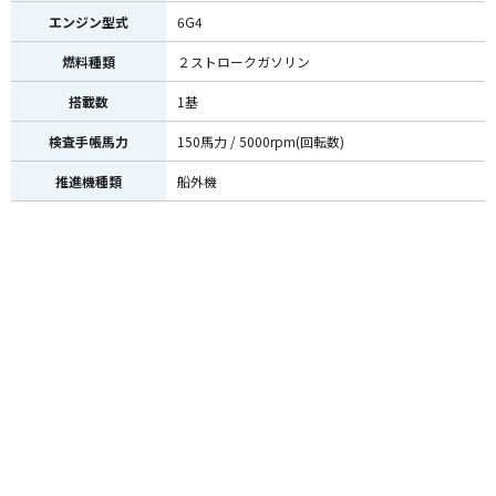
エンジン型式
6G4
燃料種類
２ストロークガソリン
搭載数
1基
検査手帳馬力
150馬力 / 5000rpm(回転数)
推進機種類
船外機