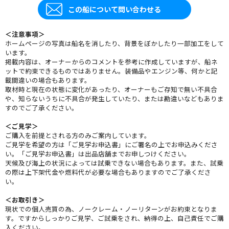
この船について問い合わせる
＜注意事項＞
ホームページの写真は船名を消したり、背景をぼかしたり一部加工をして
います。
掲載内容は、オーナーからのコメントを参考に作成していますが、船ネ
ットで約束できるものではありません。装備品やエンジン等、何かと記
載間違いの場合もあります。
取材時と現在の状態に変化があったり、オーナーもご存知で無い不具合
や、知らないうちに不具合が発生していたり、または勘違いなどもありま
すのでご了承ください。
＜ご見学＞
ご購入を前提とされる方のみご案内しています。
ご見学を希望の方は「ご見学お申込書」にご署名の上でお申込みくださ
い。「ご見学お申込書」は出品店舗までお申しつけください。
天候及び海上の状況によっては試乗できない場合もあります。また、試乗
の際は上下架代金や燃料代が必要な場合もありますのでご了承くださ
い。
＜お取引き＞
現状での個人売買の為、ノークレーム・ノーリターンがお約束となりま
す。ですからしっかりご見学、ご試乗をされ、納得の上、自己責任でご購
入ください。