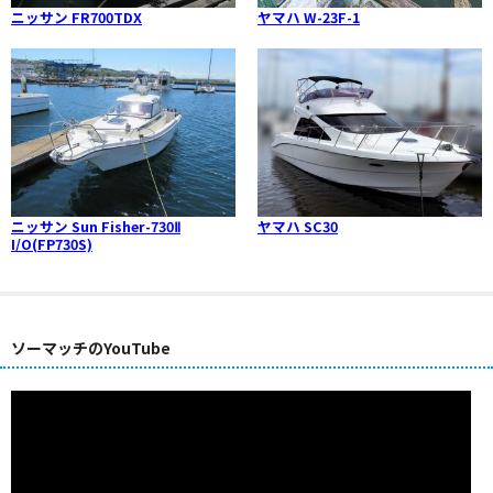
ニッサン FR700TDX
ヤマハ W-23F-1
ニッサン Sun Fisher-730Ⅱ
ヤマハ SC30
I/O(FP730S)
ソーマッチのYouTube