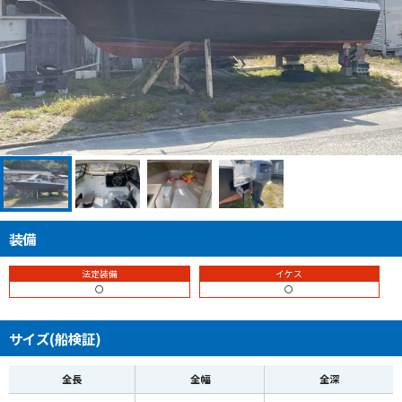
装備
法定装備
イケス
〇
〇
サイズ(船検証)
全長
全幅
全深