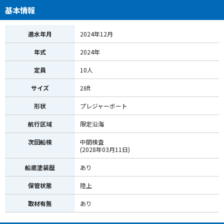
基本情報
進水年月
2024年12月
年式
2024年
定員
10人
サイズ
28ft
形状
プレジャーボート
航行区域
限定沿海
次回船検
中間検査
(2028年03月11日)
船底塗装歴
あり
保管状態
陸上
取材有無
あり