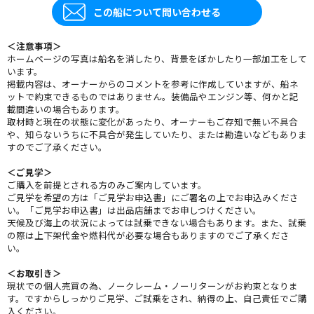
この船について問い合わせる
＜注意事項＞
ホームページの写真は船名を消したり、背景をぼかしたり一部加工をして
います。
掲載内容は、オーナーからのコメントを参考に作成していますが、船ネ
ットで約束できるものではありません。装備品やエンジン等、何かと記
載間違いの場合もあります。
取材時と現在の状態に変化があったり、オーナーもご存知で無い不具合
や、知らないうちに不具合が発生していたり、または勘違いなどもありま
すのでご了承ください。
＜ご見学＞
ご購入を前提とされる方のみご案内しています。
ご見学を希望の方は「ご見学お申込書」にご署名の上でお申込みくださ
い。「ご見学お申込書」は出品店舗までお申しつけください。
天候及び海上の状況によっては試乗できない場合もあります。また、試乗
の際は上下架代金や燃料代が必要な場合もありますのでご了承くださ
い。
＜お取引き＞
現状での個人売買の為、ノークレーム・ノーリターンがお約束となりま
す。ですからしっかりご見学、ご試乗をされ、納得の上、自己責任でご購
入ください。