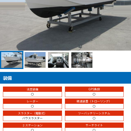
装備
法定装備
GPS魚探
〇
〇
レーダー
微速装置（トローリング）
〇
〇
スラスター（電動式）
ツーバッテリーシステム
バウスラスター
〇
２ステーション
サーチライト
〇
〇