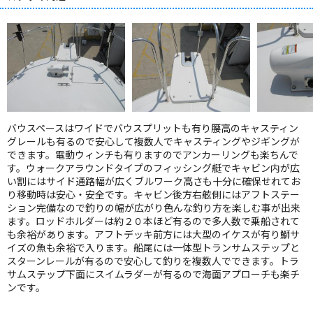
バウスペースはワイドでバウスプリットも有り腰高のキャスティン
グレールも有るので安心して複数人でキャスティングやジギングが
できます。電動ウィンチも有りますのでアンカーリングも楽ちんで
す。ウォークアラウンドタイプのフィッシング艇でキャビン内が広
い割にはサイド通路幅が広くブルワーク高さも十分に確保せれてお
り移動時は安心・安全です。キャビン後方右舷側にはアフトステー
ション完備なので釣りの幅が広がり色んな釣り方を楽しむ事が出来
ます。ロッドホルダーは約２０本ほど有るので多人数で乗船されて
も余裕があります。アフトデッキ前方には大型のイケスが有り鰤サ
イズの魚も余裕で入ります。船尾には一体型トランサムステップと
スターンレールが有るので安心して釣りを複数人でできます。トラ
サムステップ下面にスイムラダーが有るので海面アプローチも楽チ
ンです。