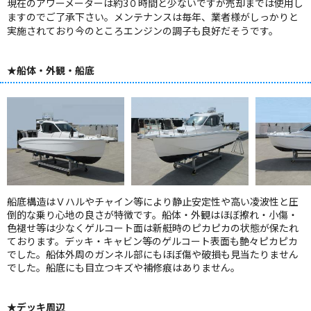
現在のアワーメーターは約3０時間と少ないですが売却までは使用し
ますのでご了承下さい。メンテナンスは毎年、業者様がしっかりと
実施されており今のところエンジンの調子も良好だそうです。
★船体・外観・船底
船底構造はＶハルやチャイン等により静止安定性や高い凌波性と圧
倒的な乗り心地の良さが特徴です。船体・外観はほぼ擦れ・小傷・
色褪せ等は少なくゲルコート面は新艇時のピカピカの状態が保たれ
ております。デッキ・キャビン等のゲルコート表面も艶々ピカピカ
でした。船体外周のガンネル部にもほぼ傷や破損も見当たりません
でした。船底にも目立つキズや補修痕はありません。
★デッキ周辺