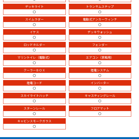
デッキライト
トランサムステップ
〇
〇
スイムラダー
電動式アンカーウィンチ
〇
〇
イケス
デッキウォッシュ
〇
〇
ロッドホルダー
フェンダー
〇
〇
マリントイレ（電動式）
エアコン（家庭用）
〇
〇
クーラーＢＯＸ
陸電システム
〇
〇
陸電コード
インバーター
〇
〇
スカイライトハッチ
キャスティングレール
〇
〇
スターンレール
フロアマット
〇
〇
キャビンスモークガラス
〇