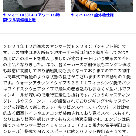
ヤンマー EX33Ⅱ-FB アワー322時
ヤマハ FR27 船外機仕様
間!フル装備極上艇
２０２４年１２月進水のヤンマー製ＥＸ２８Ｃ（シャフト船）で
す。この物件は法人所有で現オーナー様は他に２艇所有しており社
員用にこのボートを購入しましたが他のボートばかり乗るので今回
の出品となりました。昨今、各メーカーの新艇値段もエンジン値段
も非常に高騰しており納艇期間も長くなっておりますのでこの物件
は高年式で新艇のような状態の良さがございますのでお勧めの１艇
です。ウォークアラウンドタイプの２８ｆｔフィッシング艇でバウ
はワイドスクウェアタイプで飛沫の巻き込みも少なくＶ型ハルでフ
ィンキールが深いので走行安定性も抜群です。バウのキャスティン
グレールやスターンレールが艤装されておりジギングやキャスティ
ングも複数人で楽しめます。キャビンスペース・バウバースは比較
的広く個室トイレやエアコンが装備されており寛ぐスペースもそれ
なりにあり贅沢を感じさせてもらえる快適空間です。エンジンは信
頼できるヤンマー製の４ＬＶ２５０Ｊ（２５０馬力の電子制御コモ
ンレール）搭載でＭＡＸスピードは約３０ノット程出るそうです。