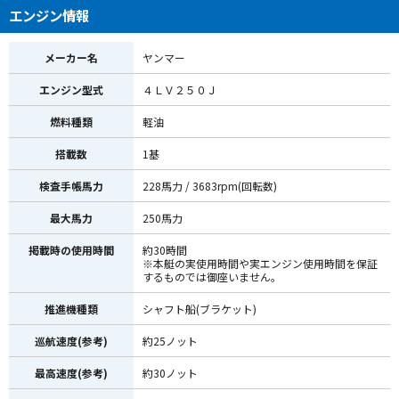
エンジン情報
メーカー名
ヤンマー
エンジン型式
４ＬＶ２５０Ｊ
燃料種類
軽油
搭載数
1基
検査手帳馬力
228馬力 / 3683rpm(回転数)
最大馬力
250馬力
掲載時の使用時間
約30時間
※本艇の実使用時間や実エンジン使用時間を保証
するものでは御座いません。
推進機種類
シャフト船(ブラケット)
巡航速度(参考)
約25ノット
最高速度(参考)
約30ノット