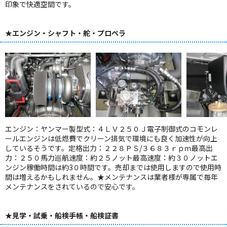
印象で快適空間です。
★エンジン・シャフト・舵・プロペラ
エンジン：ヤンマー製型式：４ＬＶ２５０Ｊ電子制御式のコモンレ
ールエンジンは低燃費でクリーン排気で環境にも良く加速性が向上
しているそうです。定格出力：２２８ＰＳ/３６８３ｒｐｍ最高出
力：２５０馬力巡航速度：約２５ノット最高速度：約３０ノットエ
ンジン稼働時間は約3０時間です。売却までは使用しますので使用時
間は増えるかもしれません。★メンテナンスは業者様が専属で毎年
メンテナンスをされているので安心です。
★見学・試乗・船検手帳・船検証書