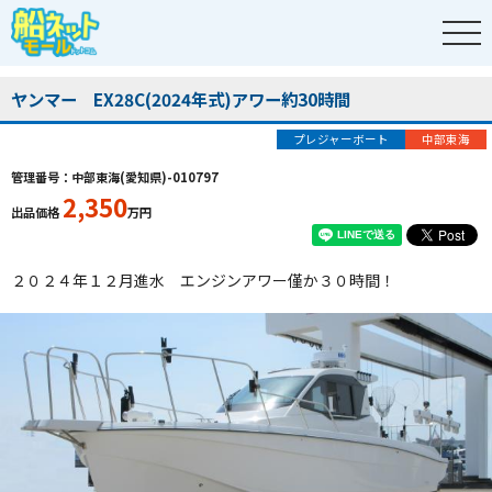
ヤンマー EX28C(2024年式)アワー約30時間
プレジャーボート
中部東海
管理番号：中部東海(愛知県)-010797
2,350
出品価格
万円
２０２４年１２月進水 エンジンアワー僅か３０時間！