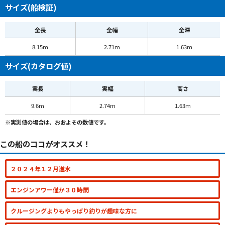
サイズ(船検証)
全長
全幅
全深
8.15m
2.71m
1.63m
サイズ(カタログ値)
実長
実幅
高さ
9.6m
2.74m
1.63m
※実測値の場合は、おおよその数値です。
この船のココがオススメ！
２０２４年１２月進水
エンジンアワー僅か３０時間
クルージングよりもやっぱり釣りが趣味な方に