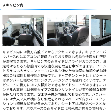
★キャビン内
キャビン内には後方右舷ドアからアクセスできます。キャビン・バ
ウバース内はエアコンが装備されており夏季も冬季も快適な住空間
が満喫できます。キャビン内の両サイドはスライドガラスの為、滑
走時はもちろん停船時でも快適な風を取込む事ができます。フロン
トガラスは大きくコンソールパネルも低いため海面の確認や航海計
器類の視認性と操作性が良好です。キャプテンシートとナビシート
はダンパー仕様なのでロングクルージングでも疲れにくいです。ナ
ビシートの後方には２人横掛けできるサイドシートがあります。ハ
ンドルの裏側には個室タイプの電動マリントイレが有り綺麗な状態
が保たれております。女性や子供が同船しても安心です。バウバー
スには大人２人が横になり仮眠をとれるスペースが有りバースクッ
ションも綺麗な状態が保たれており、シート下は収納スペースとな
っております。バウバースの両サイドには採光窓が有るので明るい