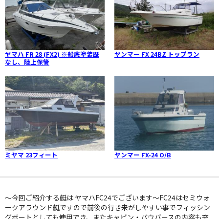
ヤマハ FR 28 (FX2) ※船底塗装歴
ヤンマー FX 24BZ トップラン
なし、陸上保管
ミヤマ 23フィート
ヤンマー FX-24 O/B
～今回ご紹介する艇は ヤマハFC24でございます～FC24はセミウォ
ークアラウンド艇ですので前後の行き来がしやすい事でフィッシン
グボートとしても使用でき、またキャビン・バウバースの内容も充