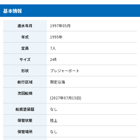
基本情報
進水年月
1997年05月
年式
1995年
定員
7人
サイズ
24ft
形状
プレジャーボート
航行区域
限定沿海
次回船検
(2027年07月15日)
船底塗装歴
なし
保管状態
陸上
保管場所
なし