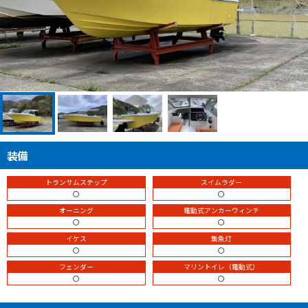
装備
トランサムステップ
スイムラダー
〇
〇
オーニング
電動式アンカーウィンチ
〇
〇
イケス
集魚灯
〇
〇
フェンダー
マリントイレ（電動式）
〇
〇