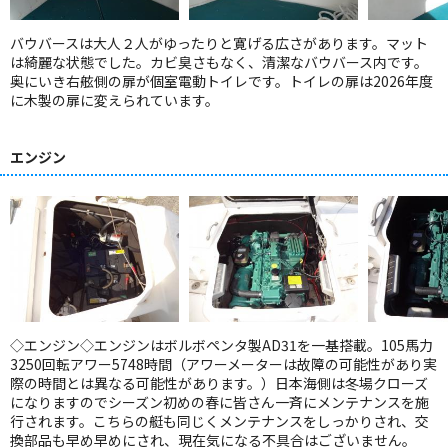
バウバースは大人２人がゆったりと寛げる広さがあります。マット
は綺麗な状態でした。カビ臭さもなく、清潔なバウバース内です。
奥にいき右舷側の扉が個室電動トイレです。トイレの扉は2026年度
に木製の扉に変えられています。
エンジン
◇エンジン◇エンジンはボルボペンタ製AD31を一基搭載。105馬力
3250回転アワー5748時間（アワーメーターは故障の可能性があり実
際の時間とは異なる可能性があります。）日本海側は冬場クローズ
になりますのでシーズン初めの春に皆さん一斉にメンテナンスを施
行されます。こちらの艇も同じくメンテナンスをしっかりされ、交
換部品も早め早めにされ、現在気になる不具合はございません。