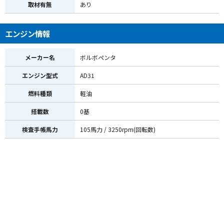
取材有無
あり
エンジン情報
メーカー名
ボルボペンタ
エンジン型式
AD31
燃料種類
軽油
搭載数
0基
検査手帳馬力
105馬力 / 3250rpm(回転数)