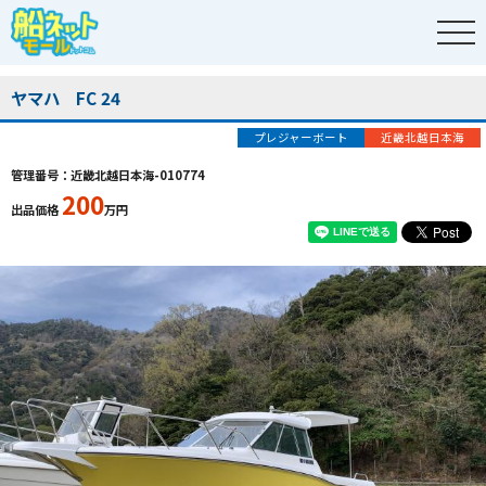
ヤマハ FC 24
プレジャーボート
近畿北越日本海
管理番号：近畿北越日本海-010774
200
出品価格
万円