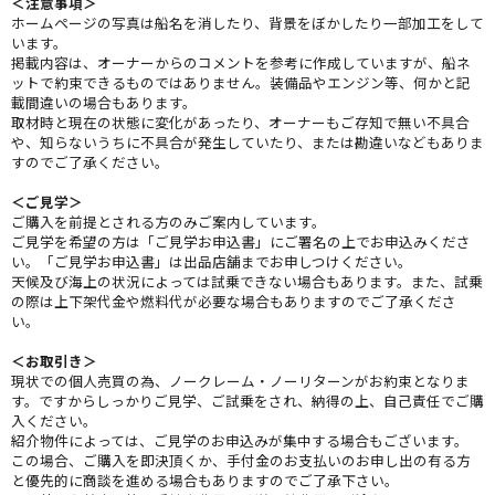
＜注意事項＞
ホームページの写真は船名を消したり、背景をぼかしたり一部加工をして
います。
掲載内容は、オーナーからのコメントを参考に作成していますが、船ネ
ットで約束できるものではありません。装備品やエンジン等、何かと記
載間違いの場合もあります。
取材時と現在の状態に変化があったり、オーナーもご存知で無い不具合
や、知らないうちに不具合が発生していたり、または勘違いなどもありま
すのでご了承ください。
＜ご見学＞
ご購入を前提とされる方のみご案内しています。
ご見学を希望の方は「ご見学お申込書」にご署名の上でお申込みくださ
い。「ご見学お申込書」は出品店舗までお申しつけください。
天候及び海上の状況によっては試乗できない場合もあります。また、試乗
の際は上下架代金や燃料代が必要な場合もありますのでご了承くださ
い。
＜お取引き＞
現状での個人売買の為、ノークレーム・ノーリターンがお約束となりま
す。ですからしっかりご見学、ご試乗をされ、納得の上、自己責任でご購
入ください。
紹介物件によっては、ご見学のお申込みが集中する場合もございます。
この場合、ご購入を即決頂くか、手付金のお支払いのお申し出の有る方
と優先的に商談を進める場合もありますのでご了承下さい。