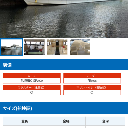
装備
ＧＰＳ
レーダー
FURUNO GP7000
FR8065
スラスター（油圧式）
マリントイレ（電動式）
〇
〇
サイズ(船検証)
全長
全幅
全深