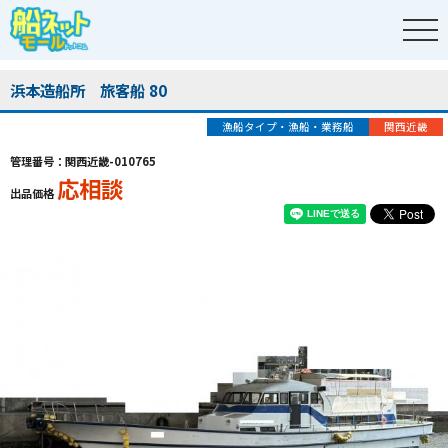
浜本造船所 旅客船 80
漁船タイプ・漁船・業務船
関西近畿
管理番号：関西近畿-010765
応相談
出品価格