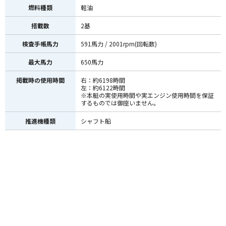
燃料種類
軽油
搭載数
2基
検査手帳馬力
591馬力 / 2001rpm(回転数)
最大馬力
650馬力
掲載時の使用時間
右：約6198時間
左：約6122時間
※本艇の実使用時間や実エンジン使用時間を保証
するものでは御座いません。
推進機種類
シャフト船