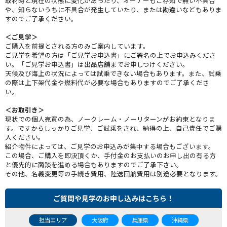
取材時と現在の状態に変化があったり、オーナーもご存知で無い不具合
や、知らないうちに不具合が発生していたり、または勘違いなどもありま
すのでご了承ください。
＜ご見学＞
ご購入を前提とされる方のみご案内しています。
ご見学を希望の方は「ご見学お申込書」にご署名の上でお申込みくださ
い。「ご見学お申込書」は出品店舗までお申しつけください。
天候及び海上の状況によっては試乗できない場合もあります。また、試乗
の際は上下架代金や燃料代が必要な場合もありますのでご了承くださ
い。
＜お取引き＞
現状での個人売買の為、ノークレーム・ノーリターンがお約束となりま
す。ですからしっかりご見学、ご試乗をされ、納得の上、自己責任でご購
入ください。
紹介物件によっては、ご見学のお申込みが集中する場合もございます。
この場合、ご購入を即決頂くか、手付金のお支払いのお申し出の有る方
と優先的に商談を進める場合もありますのでご了承下さい。
その他、名義変更等の手続き費用、陸送回航費用は別途必要となります。
ご質問や見学のお申し込みはこちら！
担当エリア
大阪府
兵庫県
沖縄県