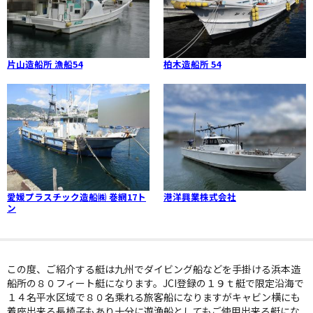
片山造船所 漁船54
柏木造船所 54
愛媛プラスチック造船㈱ 巻網17ト
港洋興業株式会社
ン
この度、ご紹介する艇は九州でダイビング船などを手掛ける浜本造
船所の８０フィート艇になります。JCI登録の１９ｔ艇で限定沿海で
１４名平水区域で８０名乘れる旅客船になりますがキャビン横にも
着座出来る長椅子もあり十分に遊漁船としてもご使用出来る艇にな