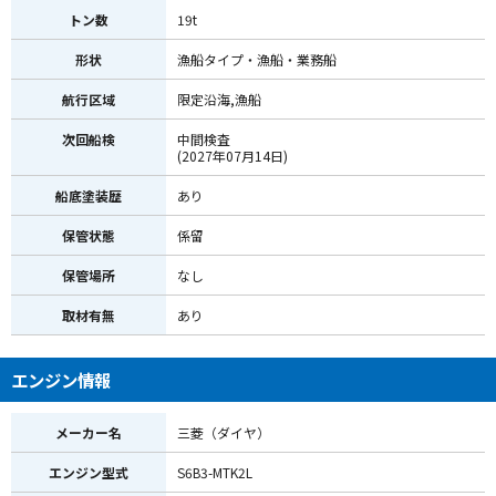
トン数
19t
形状
漁船タイプ・漁船・業務船
航行区域
限定沿海,漁船
次回船検
中間検査
(2027年07月14日)
船底塗装歴
あり
保管状態
係留
保管場所
なし
取材有無
あり
エンジン情報
メーカー名
三菱（ダイヤ）
エンジン型式
S6B3-MTK2L