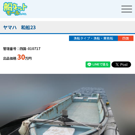
ヤマハ 和船23
漁船タイプ・漁船・業務船
四国
管理番号：四国-010717
30
出品価格
万円