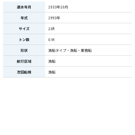
進水年月
1933年10月
年式
1993年
サイズ
23ft
トン数
0.9t
形状
漁船タイプ・漁船・業務船
航行区域
漁船
次回船検
漁船