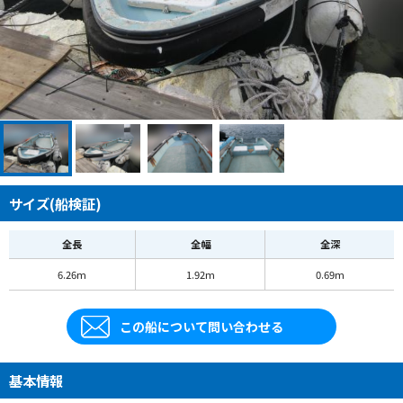
サイズ(船検証)
全長
全幅
全深
6.26m
1.92m
0.69m
この船について問い合わせる
基本情報