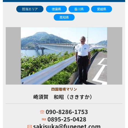
担当エリア
徳島県
香川県
愛媛県
高知県
四国環境マリン
崎須賀 和昭（さきすか）
090-8286-1753
0895-25-0428
sakisuka@funenet.com