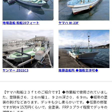
地場造船 和船23フィート
ヤマハ W-23F
ヤンマー ZD21C3
南藤造船所 ◆価格交渉可◆
【ヤマハ和船２３ｆｔのご紹介です】◆作業船で使用されていまし
た、登録長さ６．２６ｍ幅１．９２ｍ深さ０．６９ｍ。◆経年の塗
装の剥げなどあります、デッキも少し柔らかいです。◆任意の修理
ですが約￥15万円くらいで、全塗装、FRP３プライ程度でデッキの