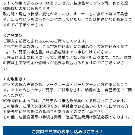
ットで約束できるものではありません。装備品やエンジン等、何かと記
載間違いの場合もあります。
取材時と現在の状態に変化があったり、オーナーもご存知で無い不具合
や、知らないうちに不具合が発生していたり、または勘違いなどもありま
すのでご了承ください。
＜ご見学＞
ご購入を前提とされる方のみご案内しています。
ご見学を希望の方は「ご見学お申込書」にご署名の上でお申込みくださ
い。「ご見学お申込書」は出品店舗までお申しつけください。
天候及び海上の状況によっては試乗できない場合もあります。また、試乗
の際は上下架代金や燃料代が必要な場合もありますのでご了承くださ
い。
＜お取引き＞
現状での個人売買の為、ノークレーム・ノーリターンがお約束となりま
す。ですからしっかりご見学、ご試乗をされ、納得の上、自己責任でご購
入ください。
紹介物件によっては、ご見学のお申込みが集中する場合もございます。
この場合、ご購入を即決頂くか、手付金のお支払いのお申し出の有る方
と優先的に商談を進める場合もありますのでご了承下さい。
その他、名義変更等の手続き費用、陸送回航費用は別途必要となります。
ご質問や見学のお申し込みはこちら！