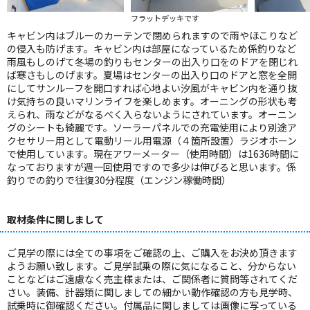
フラットデッキです
キャビン内はブルーのカーテンで閉められますので雨やほこりなど
の侵入も防げます。キャビン内は部屋になっているため係釣りなど
雨風もしのげて冬場の釣りもセンターの出入り口をのドアを閉じれ
ば寒さもしのげます。夏場はセンターの出入り口のドアと窓を全開
にしてサンルーフを開口すれば心地よい汐風がキャビン内を通り抜
け気持ちの良いマリンライフを楽しめます。オーニングの形状も考
えられ、雨などがなるべく入らないようにされています。オーニン
グのシートも綺麗です。ソーラーパネルでの充電使用により別途ア
クセサリー用として電動リール用電源（４箇所設置）ラジオホーン
で使用しています。現在アワーメーター（使用時間）は1636時間に
なっておりますが週一回使用ですので多少は伸びると思います。係
釣りでの釣りで往復30分程度（エンジン稼働時間）
取材条件に関しまして
ご見学の際には全ての事項をご確認の上、ご購入をお決め頂きます
ようお願い致します。ご見学試乗の際に気になること、分からない
ことなどはご遠慮なく売主様または、ご関係者に質問等されてくだ
さい。装備、計器類に関しましての細かい動作確認の方も見学時、
試乗時に御確認ください。付属品に関しましては画像に写っている