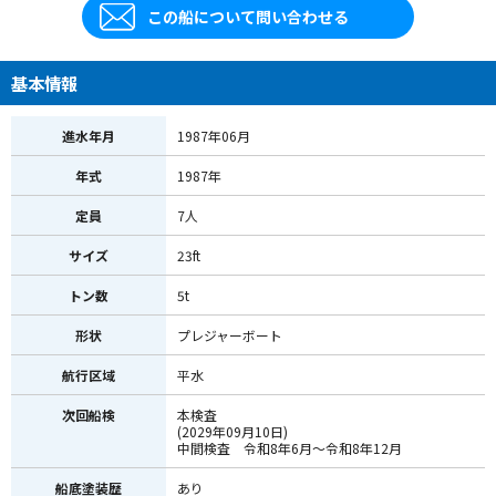
この船について問い合わせる
基本情報
進水年月
1987年06月
年式
1987年
定員
7人
サイズ
23ft
トン数
5t
形状
プレジャーボート
航行区域
平水
次回船検
本検査
(2029年09月10日)
中間検査 令和8年6月～令和8年12月
船底塗装歴
あり