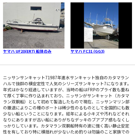
ヤマハ UF20(ER7) 船体のみ
ヤマハ FC31 (GG3)
ニッサンサンキャット71987年進水サンキャット独自のカタマラン
ハルで抜群の横安定性で人気のシリーズサンキャット7になります。
年式はかなり経過していますが、当時の船はFRPのプライ数も重ね
て厚く丁寧に作り込まれており、ニッサンがサンキャット（カタマ
ラン双胴船）として初めて製造したもので現在、ニッサンマリン部
の撤退によりこの種のボートは稀少性のるものとして全国的にも数
少ない船ということになります。経年による小キズや汚れなどそれ
なりにありますが古い船にありがちなデッキのブアブア感もなくし
っかりしています。カタマラン双胴船特有の波に強く高い静止安定
性を有しており特に横揺れが少ないため釣りは勿論のこと家族での