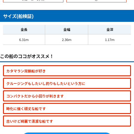
サイズ(船検証)
全長
全幅
全深
6.31m
2.36m
1.17m
この船のココがオススメ！
カタマラン双胴船が好き
クルージングもしたいし釣りもしたいという方に
コンパクトだから小回りが利きます
時化に強く頑丈な船です
古いけど綺麗で清潔な船です