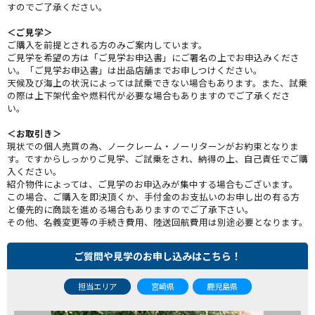
すのでご了承ください。
＜ご見学＞
ご購入を前提とされる方のみご案内しています。
ご見学を希望の方は「ご見学お申込書」にご署名の上でお申込みくださ
い。「ご見学お申込書」は出品店舗までお申しつけください。
天候及び海上の状況によっては試乗できない場合もあります。また、試乗
の際は上下架代金や燃料代が必要な場合もありますのでご了承くださ
い。
＜お取引き＞
現状での個人売買の為、ノークレーム・ノーリターンがお約束となりま
す。ですからしっかりご見学、ご試乗をされ、納得の上、自己責任でご購
入ください。
紹介物件によっては、ご見学のお申込みが集中する場合もございます。
この場合、ご購入を即決頂くか、手付金のお支払いのお申し出の有る方
と優先的に商談を進める場合もありますのでご了承下さい。
その他、名義変更等の手続き費用、陸送回航費用は別途必要となります。
ご質問や見学のお申し込みはこちら！
担当エリア
宮崎県
鹿児島県