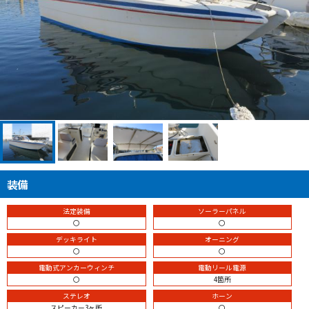
装備
法定装備
ソーラーパネル
〇
〇
デッキライト
オーニング
〇
〇
電動式アンカーウィンチ
電動リール電源
〇
4箇所
ステレオ
ホーン
スピーカー3ヶ所
〇