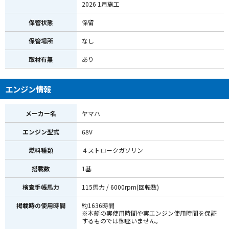
2026 1月施工
保管状態
係留
保管場所
なし
取材有無
あり
エンジン情報
メーカー名
ヤマハ
エンジン型式
68V
燃料種類
４ストロークガソリン
搭載数
1基
検査手帳馬力
115馬力 / 6000rpm(回転数)
掲載時の使用時間
約1636時間
※本艇の実使用時間や実エンジン使用時間を保証
するものでは御座いません。