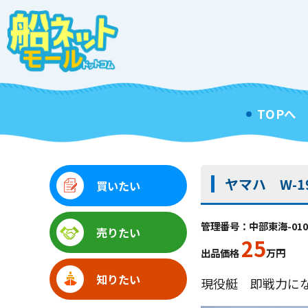
TOPへ
ヤマハ W-19
買いたい
管理番号：中部東海-010
売りたい
25
出品価格
万円
知りたい
現役艇 即戦力に