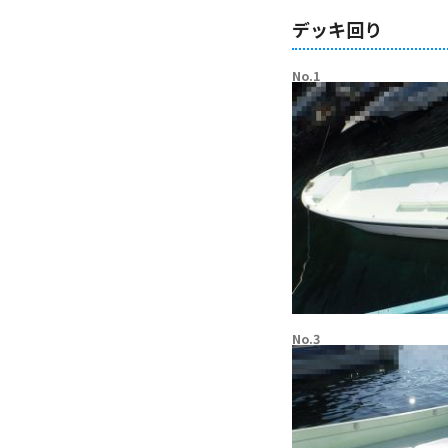
デッキ回り
No.1
No.3