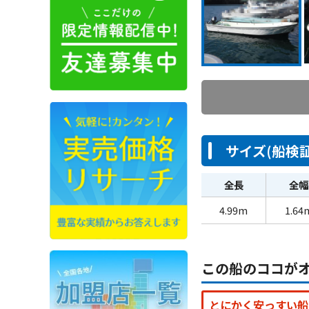
サイズ(船検証
全長
全幅
4.99m
1.64
この船のココが
とにかく安っすい船