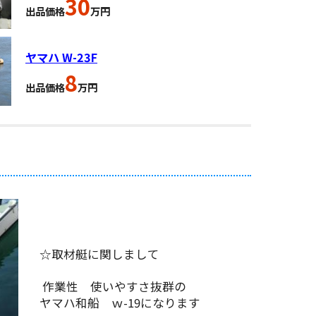
30
出品価格
万円
ヤマハ W-23F
8
出品価格
万円
☆取材艇に関しまして
作業性 使いやすさ抜群の
ヤマハ和船 ｗ-19になります