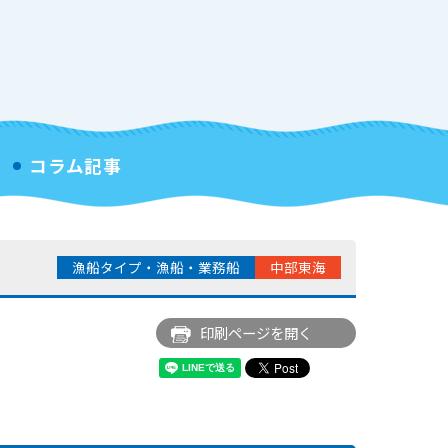
コラム記事
漁船タイプ・漁船・業務船
中部東海
印刷ページを開く