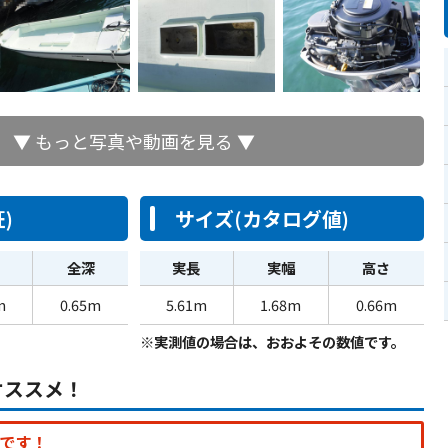
▼ もっと写真や動画を見る ▼
)
サイズ(カタログ値)
全深
実長
実幅
高さ
m
0.65m
5.61m
1.68m
0.66m
※実測値の場合は、おおよその数値です。
オススメ！
です！