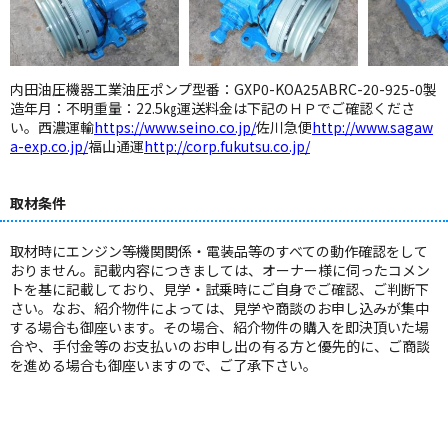
内田油圧機器工業油圧ポンプ型番：GXP0-KOA25ABRC-20-925-0製
造年月：不明重量：22.5㎏運送料金は下記のＨＰでご確認くださ
い。西濃運輸
https://www.seino.co.jp/
佐川急便
http://www.sagaw
a-exp.co.jp/
福山通運
http://corp.fukutsu.co.jp/
取材条件
取材時にエンジン等機関関係・電装品等のすべての動作確認をして
おりません。記載内容につきましては、オーナー様に伺ったコメン
トを基に記載しており、見学・試乗時にご自身でご確認、ご判断下
さい。なお、紹介物件によっては、見学や商談のお申し込みが集中
する場合も御座います。その場合、紹介物件の購入を即決頂いた場
合や、手付金等のお支払いのお申し出の有る方と優先的に、ご商談
を進める場合も御座いますので、ご了承下さい。