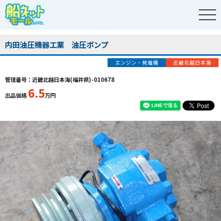
内田油圧機器工業 油圧ポンプ
エンジン・発電機
近畿北越日本海
管理番号：近畿北越日本海(福井県)-010678
6.5
出品価格
万円