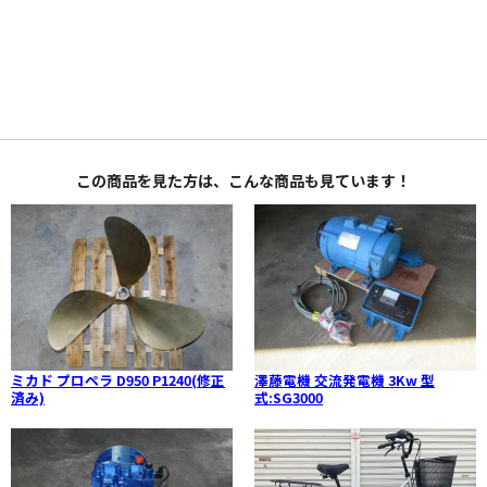
この商品を見た方は、こんな商品も見ています！
ミカド プロペラ D950 P1240(修正
澤藤電機 交流発電機 3Kw 型
済み)
式:SG3000