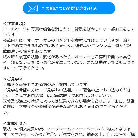
この船について問い合わせる
＜注意事項＞
ホームページの写真は船名を消したり、背景をぼかしたり一部加工をして
います。
掲載内容は、オーナーからのコメントを参考に作成していますが、船ネ
ットで約束できるものではありません。装備品やエンジン等、何かと記
載間違いの場合もあります。
取材時と現在の状態に変化があったり、オーナーもご存知で無い不具合
や、知らないうちに不具合が発生していたり、または勘違いなどもありま
すのでご了承ください。
＜ご見学＞
ご購入を前提とされる方のみご案内しています。
ご見学を希望の方は「ご見学お申込書」にご署名の上でお申込みくださ
い。「ご見学お申込書」は出品店舗までお申しつけください。
天候及び海上の状況によっては試乗できない場合もあります。また、試乗
の際は上下架代金や燃料代が必要な場合もありますのでご了承くださ
い。
＜お取引き＞
現状での個人売買の為、ノークレーム・ノーリターンがお約束となりま
す。ですからしっかりご見学、ご試乗をされ、納得の上、自己責任でご購