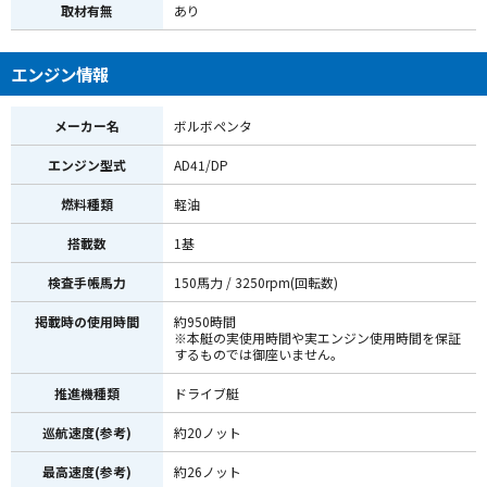
取材有無
あり
エンジン情報
メーカー名
ボルボペンタ
エンジン型式
AD41/DP
燃料種類
軽油
搭載数
1基
検査手帳馬力
150馬力 / 3250rpm(回転数)
掲載時の使用時間
約950時間
※本艇の実使用時間や実エンジン使用時間を保証
するものでは御座いません。
推進機種類
ドライブ艇
巡航速度(参考)
約20ノット
最高速度(参考)
約26ノット