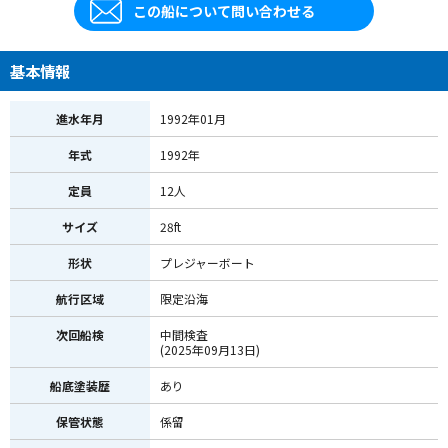
この船について問い合わせる
基本情報
進水年月
1992年01月
年式
1992年
定員
12人
サイズ
28ft
形状
プレジャーボート
航行区域
限定沿海
次回船検
中間検査
(2025年09月13日)
船底塗装歴
あり
保管状態
係留