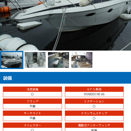
装備
法定装備
ＧＰＳ魚探
〇
HONDEX HE-8S
フラップ
２ステーション
不調
〇
サーチライト
トランサムステップ
不調
〇
スイムラダー
電動式アンカーウィンチ
〇
前後