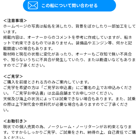
この船について問い合わせる
＜注意事項＞
ホームページの写真は船名を消したり、背景をぼかしたり一部加工をして
います。
掲載内容は、オーナーからのコメントを参考に作成していますが、船ネ
ットで約束できるものではありません。装備品やエンジン等、何かと記
載間違いの場合もあります。
取材時と現在の状態に変化があったり、オーナーもご存知で無い不具合
や、知らないうちに不具合が発生していたり、または勘違いなどもありま
すのでご了承ください。
＜ご見学＞
ご購入を前提とされる方のみご案内しています。
ご見学を希望の方は「ご見学お申込書」にご署名の上でお申込みくださ
い。「ご見学お申込書」は出品店舗までお申しつけください。
天候及び海上の状況によっては試乗できない場合もあります。また、試乗
の際は上下架代金や燃料代が必要な場合もありますのでご了承くださ
い。
＜お取引き＞
現状での個人売買の為、ノークレーム・ノーリターンがお約束となりま
す。ですからしっかりご見学、ご試乗をされ、納得の上、自己責任でご購
入ください。