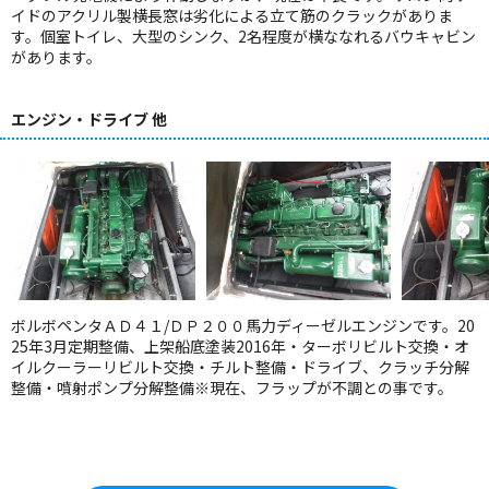
イドのアクリル製横長窓は劣化による立て筋のクラックがありま
す。個室トイレ、大型のシンク、2名程度が横ななれるバウキャビン
があります。
エンジン・ドライブ 他
ボルボペンタＡＤ４１/ＤＰ２００馬力ディーゼルエンジンです。20
25年3月定期整備、上架船底塗装2016年・ターボリビルト交換・オ
イルクーラーリビルト交換・チルト整備・ドライブ、クラッチ分解
整備・噴射ポンプ分解整備※現在、フラップが不調との事です。