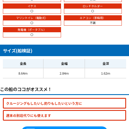
イケス
ロッドホルダー
〇
〇
マリントイレ（電動式）
エアコン（家庭用）
〇
不調
発電機（ポータブル）
〇
サイズ(船検証)
全長
全幅
全深
8.64m
2.84m
1.62m
この船のココがオススメ！
クルージングもしたいし釣りもしたいという方に
週末の別荘代りにも使えます