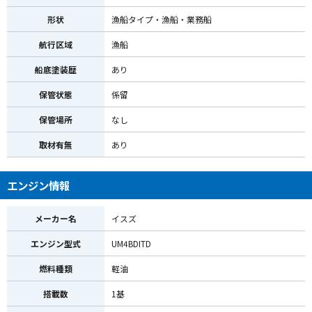
形状
漁船タイプ・漁船・業務船
航行区域
漁船
船底塗装歴
あり
保管状態
係留
保管場所
なし
取材有無
あり
エンジン情報
メーカー名
イスズ
エンジン型式
UM4BDITD
燃料種類
軽油
搭載数
1基