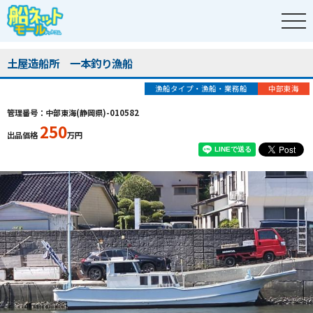
土屋造船所 一本釣り漁船
漁船タイプ・漁船・業務船
中部東海
管理番号：中部東海(静岡県)-010582
250
出品価格
万円