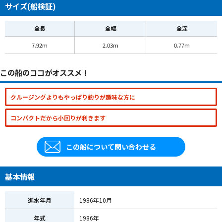
サイズ(船検証)
全長
全幅
全深
7.92m
2.03m
0.77m
この船のココがオススメ！
クルージングよりもやっぱり釣りが趣味な方に
コンパクトだから小回りが利きます
この船について問い合わせる
基本情報
進水年月
1986年10月
年式
1986年