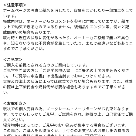
＜注意事項＞
ホームページの写真は船名を消したり、背景をぼかしたり一部加工をして
います。
掲載内容は、オーナーからのコメントを参考に作成していますが、船ネ
ットで約束できるものではありません。装備品やエンジン等、何かと記
載間違いの場合もあります。
取材時と現在の状態に変化があったり、オーナーもご存知で無い不具合
や、知らないうちに不具合が発生していたり、または勘違いなどもありま
すのでご了承ください。
＜ご見学＞
ご購入を前提とされる方のみご案内しています。
ご見学を希望の方は「ご見学お申込書」にご署名の上でお申込みくださ
い。「ご見学お申込書」は出品店舗までお申しつけください。
天候及び海上の状況によっては試乗できない場合もあります。また、試乗
の際は上下架代金や燃料代が必要な場合もありますのでご了承くださ
い。
＜お取引き＞
現状での個人売買の為、ノークレーム・ノーリターンがお約束となりま
す。ですからしっかりご見学、ご試乗をされ、納得の上、自己責任でご購
入ください。
紹介物件によっては、ご見学のお申込みが集中する場合もございます。
この場合、ご購入を即決頂くか、手付金のお支払いのお申し出の有る方
と優先的に商談を進める場合もありますのでご了承下さい。