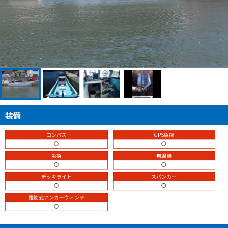
装備
コンパス
GPS魚探
〇
〇
魚探
無線機
〇
〇
デッキライト
スパンカー
〇
〇
電動式アンカーウィンチ
〇