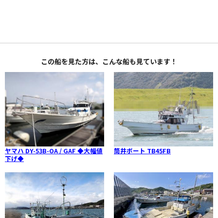
この船を見た方は、こんな船も見ています！
ヤマハ DY-53B-OA / GAF ◆大幅値
筒井ボート TB45FB
下げ◆