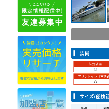
装備
法定装備
〇
マリントイレ（電動
〇
サイズ(船検証
全長
全