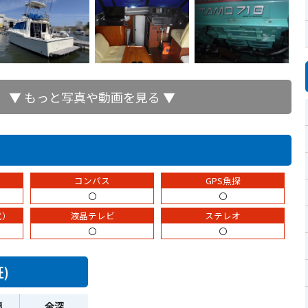
▼ もっと写真や動画を見る ▼
コンパス
GPS魚探
〇
〇
式）
液晶テレビ
ステレオ
〇
〇
)
幅
全深