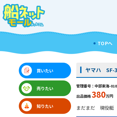
TOPへ
ヤマハ SF-3
買いたい
管理番号：中部東海-010
売りたい
380
出品価格
万円
知りたい
まだまだ 現役艇