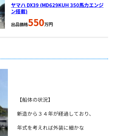
ヤマハ DX39 (MD629KUH 350馬力エンジ
ン搭載)
550
出品価格
万円
【船体の状況】
新造から３４年が経過しており、
年式を考えれば外装に細かな