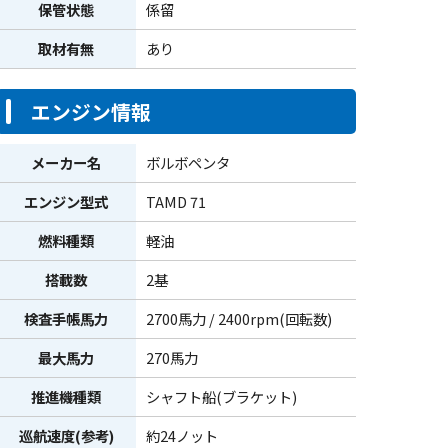
保管状態
係留
取材有無
あり
エンジン情報
メーカー名
ボルボペンタ
エンジン型式
TAMD 71
燃料種類
軽油
搭載数
2基
検査手帳馬力
2700馬力 / 2400rpm(回転数)
最大馬力
270馬力
推進機種類
シャフト船(ブラケット)
巡航速度(参考)
約24ノット