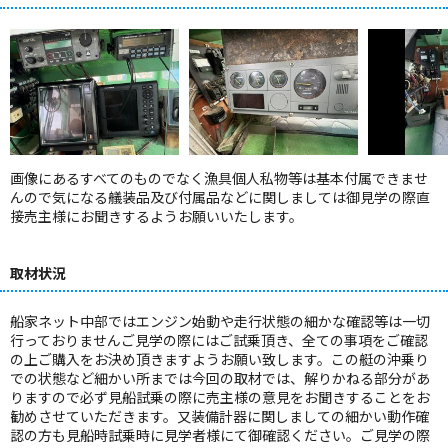
画像にあるすべてのものでなく漁具個人私物等は基本付属できませ
んので気になる艤装品及び付属品などに関しましては御見学の際直
接売主様にお聞きするようお願いいたします。
取材状況
船家ネット中部ではエンジン始動や走行状態の細かな確認等は一切
行っておりませんご見学の際にはご試乗頂き、全ての事項をご確認
の上ご購入をお決め頂きますようお願い致します。この艇の沖乗り
での状態など細かい所までは今回の取材では、解りかねる部分があ
りますので必ず見船試乗の際に売主様の意見をお聞きすることをお
勧めさせていただきます。又装備計器に関しましての細かい動作確
認の方も見船時試乗時に見学者様にて御確認ください。ご見学の際