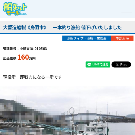
大留造船製《鳥羽市》 一本釣り漁船 値下げいたしました
漁船タイプ・漁船・業務船
中部東海
管理番号：中部東海-010563
160
出品価格
万円
現役艇 即戦力になる一艇です