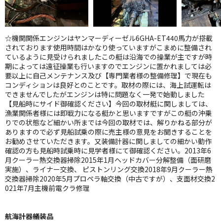
☆機関関係エンジンはヤンマーディーゼル6GHA-ET440馬力が搭載
されております使用時間はかなり使っていますがこまめに整備され
ているように見受けられましたこの艇は沿海での操業が主ですが時
期によっては遠征操業も行いますのでエンジンに置かれましては必
要以上に自己メンテナンス及び【専門業者様の整備修理】で現在も
コンディションは良好とのことです。取材の際には、海上試運転は
できませんでしたがエンジンは特に問題なく一発で始動しました
【見船時にサイド御確認ください】今回の取材艇に関しましては、
漁業関係者様には即戦力になる艇かと思いますですがこの艇の沖乗
りでの状態など細かい所までは今回の取材では、解りかねる部分が
ありますので必ず見船試乗の際に売主様の意見をお聞きすることを
お勧めさせていただきます。又装備計器に関しましての細かい動作
確認の方も見船時試乗時に見学者様にて御確認ください。2013年6
月クーラー熱交換器掃除2015年1月ヘッドカバー分解整備（面研磨
実施）、ライナー交換、 ピストンリング交換2018年9月クーラー熱
交換器掃除2020年5月プロペラ軸交換（中古ですが）、支面材交換2
021年7月主機前電クラ修理
航海計器艤装品