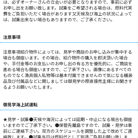
は、必ずオーナーさんの立会いが必要となりますので、事前に必ず
お申し出をお願い致します。試乗をご希望される場合は、燃料代実
費をご負担いただく場合があります又天候及び海上の状況によって
は、試乗出来ない場合もありますので、ご了承ください。
注意事項
注意事項紹介物件によっては、見学や商談のお申し込みが集中する
場合も御座います。その場合、紹介物件の購入を即決頂いた場合
や、手付金等のお支払いのお申し出の有る方を優先的に、ご商談を
進める場合も御座いますので、ご了承下さい。画像にあるすべての
ものでなく漁具個人私物等は基本付属できませんので気になる艤装
品及び付属品などに関しましては御見学の際直接売主様にお聞きす
るようお願いいたします。
御見学海上試運転
★見学・試乗●天候や海況によっては延期・中止になる場合も御座
いますのでご了承下さい。●保管先離島ですので、試乗・見学は事
前にご連絡下さい。双方のスケジュールを調整した上で改めてご連
絡致します。●試乗当日は燃料代として別途ご負担お願い致しま