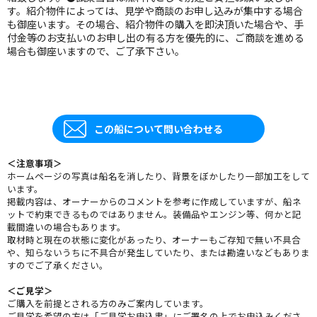
す。紹介物件によっては、見学や商談のお申し込みが集中する場合
も御座います。その場合、紹介物件の購入を即決頂いた場合や、手
付金等のお支払いのお申し出の有る方を優先的に、ご商談を進める
場合も御座いますので、ご了承下さい。
この船について問い合わせる
＜注意事項＞
ホームページの写真は船名を消したり、背景をぼかしたり一部加工をして
います。
掲載内容は、オーナーからのコメントを参考に作成していますが、船ネ
ットで約束できるものではありません。装備品やエンジン等、何かと記
載間違いの場合もあります。
取材時と現在の状態に変化があったり、オーナーもご存知で無い不具合
や、知らないうちに不具合が発生していたり、または勘違いなどもありま
すのでご了承ください。
＜ご見学＞
ご購入を前提とされる方のみご案内しています。
ご見学を希望の方は「ご見学お申込書」にご署名の上でお申込みくださ