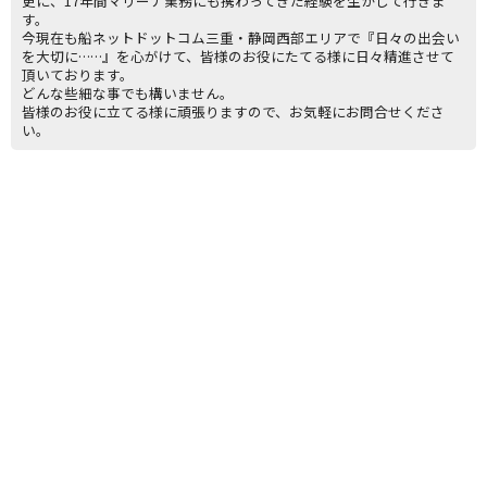
更に、17年間マリーナ業務にも携わってきた経験を生かして行きま
す。
今現在も船ネットドットコム三重・静岡西部エリアで『日々の出会い
を大切に……』を心がけて、皆様のお役にたてる様に日々精進させて
頂いております。
どんな些細な事でも構いません。
皆様のお役に立てる様に頑張りますので、お気軽にお問合せくださ
い。