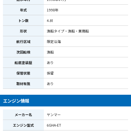
年式
1998年
トン数
4.8t
形状
漁船タイプ・漁船・業務船
航行区域
限定沿海
次回船検
漁船
船底塗装歴
あり
保管状態
係留
取材有無
あり
エンジン情報
メーカー名
ヤンマー
エンジン型式
6GHA-ET