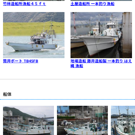
竹林造船所漁船４５ｆｔ
土屋造船所 一本釣り漁船
筒井ボート TB45FB
地場造船 藤井造船製 一本釣り はえ
縄 漁船
船体