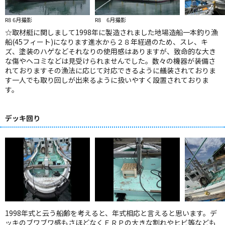
R8 6月撮影
R8 6月撮影
☆取材艇に関しまして1998年に製造されました地場造船一本釣り漁
船(45フィート)になります進水から２８年経過のため、スレ、キ
ズ、塗装のハゲなどそれなりの使用感はありますが、致命的な大き
な傷やヘコミなどは見受けられませんでした。数々の機器が装備さ
れておりますその漁法に応じて対応できるように艤装されておりま
す一人でも取り回しが出来るように扱いやすく設置されておりま
す。
デッキ回り
1998年式と云う船齢を考えると、年式相応と言えると思います。デ
ッキのブワブワ感もさほどなくＦＲＰの大きな割れやヒビ等なども