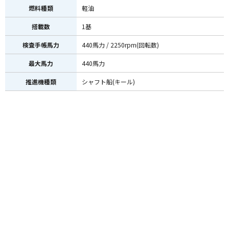
燃料種類
軽油
搭載数
1基
検査手帳馬力
440馬力 / 2250rpm(回転数)
最大馬力
440馬力
推進機種類
シャフト船(キール)