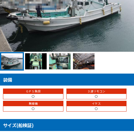
装備
ＧＰＳ魚探
３連リモコン
〇
〇
無線機
イケス
〇
〇
サイズ(船検証)