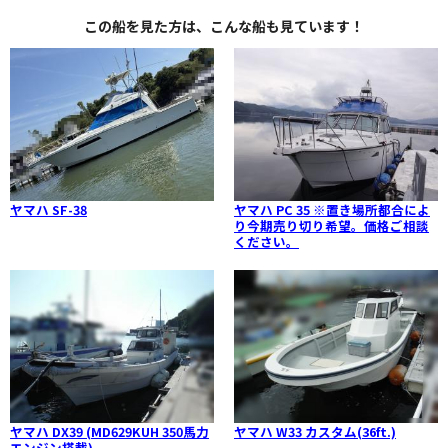
この船を見た方は、こんな船も見ています！
ヤマハ SF-38
ヤマハ PC 35 ※置き場所都合によ
り今期売り切り希望。価格ご相談
ください。
ヤマハ DX39 (MD629KUH 350馬力
ヤマハ W33 カスタム(36ft.)
エンジン搭載)