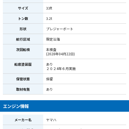
サイズ
33ft
トン数
3.2t
形状
プレジャーボート
航行区域
限定沿海
次回船検
本検査
(2028年04月22日)
船底塗装歴
あり
２０２4年６月実施
保管状態
係留
取材有無
あり
エンジン情報
メーカー名
ヤマハ