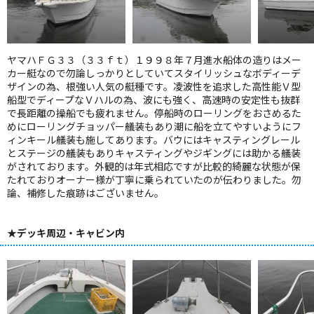
ヤマハＦＧ３３（３３ｆｔ）１９９８年７月進水船体の造りはメー
カー艇なので勿論しっかりとしていてスタイリッシュなボディーデ
ザインの為、根強い人気の艇種です。凌波性を追求した高性能Ｖ型
船型でディープなＶハルの為、波にも強く、高速時の安定性も抜群
で長距離の操船でも疲れません。停船時のローリングをおさめるた
めにローリングチョッパー艤装もあり潮に船を立てやすいようにフ
ィンキール艤装も施してあります。バウにはキャスティングレール
とステージの艤装もありキャスティングやジギングには助かる艤装
がされております。外観的は年式相応ですが比較的綺麗な状態が保
たれておりオーナー様が丁寧に乗られていたのが伝わりました。勿
論、補修した痕跡はございません。
★デッキ周辺・キャビン内