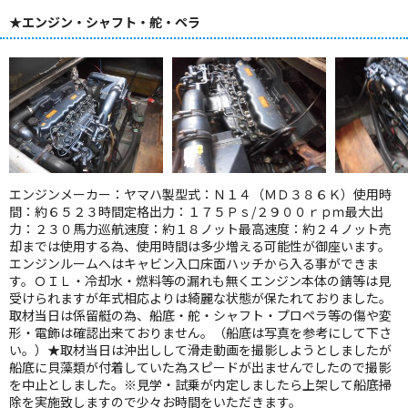
★エンジン・シャフト・舵・ペラ
エンジンメーカー：ヤマハ製型式：Ｎ１４（ＭＤ３８６Ｋ）使用時
間：約６５２３時間定格出力：１７５Ｐｓ/２９００ｒｐｍ最大出
力：２３０馬力巡航速度：約１８ノット最高速度：約２４ノット売
却までは使用する為、使用時間は多少増える可能性が御座います。
エンジンルームへはキャビン入口床面ハッチから入る事ができま
す。ＯＩＬ・冷却水・燃料等の漏れも無くエンジン本体の錆等は見
受けられますが年式相応よりは綺麗な状態が保たれておりました。
取材当日は係留艇の為、船底・舵・シャフト・プロペラ等の傷や変
形・電飾は確認出来ておりません。（船底は写真を参考にして下さ
い。）★取材当日は沖出しして滑走動画を撮影しようとしましたが
船底に貝藻類が付着していた為スピードが出ませんでしたので撮影
を中止としました。※見学・試乗が内定しましたら上架して船底掃
除を実施致しますので少々お時間をいただきます。