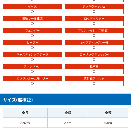
イケス
デッキウォッシュ
〇
〇
電動リール電源
ロッドホルダー
〇
〇
フェンダー
マリントイレ（手動式）
〇
〇
ヒーター
キャスティングレール
〇
〇
キャスティングステージ
ローリングチョッパー
〇
〇
フィンキール
拡声器
〇
〇
エンジンルームモニター
紫外線フィルム
〇
〇
サイズ(船検証)
全長
全幅
全深
8.92m
2.4m
0.8m