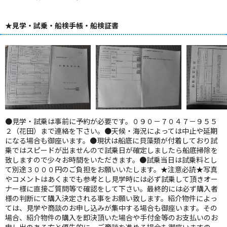
★見学・試乗・船検手帳・船検証書
●見学・試乗は事前に予約が必要です。０９０－７０４７－９５５
２（花田）まで連絡を下さい。●天候・海況によっては中止や延期
になる場合も御座います。●現状は船底に貝藻類が付着しており試
乗ではスピードが出ませんので試乗日が確定しましたら船底掃除を
致しますので少々お時間をいただきます。●試乗当日は試乗料とし
て別途３０００円のご負担をお願いいたします。★注意必読★写真
やコメントはあくまでも参考とし見学時には必ず試乗して頂きオー
ナー様に直接ご質問等で確認をして下さい。最終的には必ず購入者
様の判断にて購入決定される事をお願い致します。紹介物件によっ
ては、見学や商談のお申し込みが集中する場合も御座います。その
場合、紹介物件の購入を即決頂いた場合や手付金等のお支払いのお
申し出のある方と優先的に、ご商談を進める場合も御座いますの