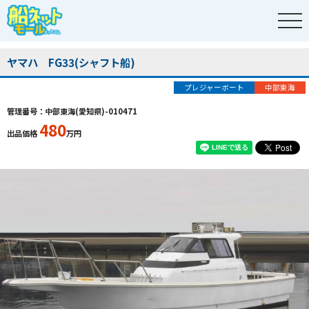
ヤマハ FG33(シャフト船)
プレジャーボート
中部東海
管理番号：中部東海(愛知県)-010471
480
出品価格
万円