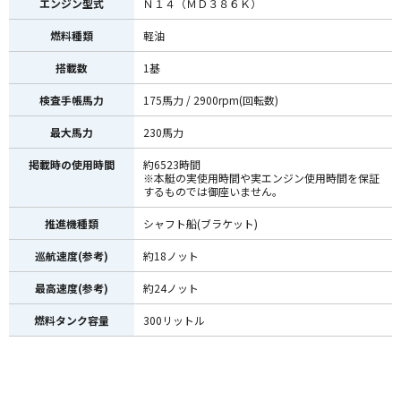
エンジン型式
Ｎ１４（ＭＤ３８６Ｋ）
燃料種類
軽油
搭載数
1基
検査手帳馬力
175馬力 / 2900rpm(回転数)
最大馬力
230馬力
掲載時の使用時間
約6523時間
※本艇の実使用時間や実エンジン使用時間を保証
するものでは御座いません。
推進機種類
シャフト船(ブラケット)
巡航速度(参考)
約18ノット
最高速度(参考)
約24ノット
燃料タンク容量
300リットル