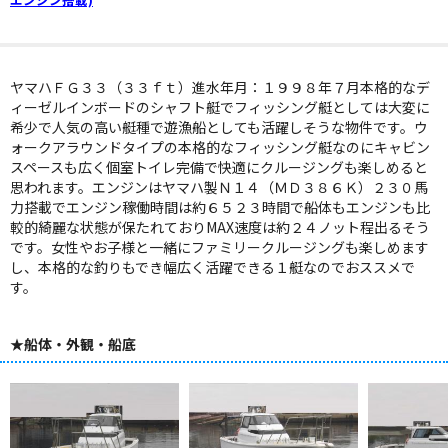
ヤマハＦＧ３３（３３ｆｔ）進水年月：１９９８年７月本格的なデ
ィーゼルインボードのシャフト艇でフィッシング艇としては大変に
希少で人気の高い艇種で遊漁船としても活躍しそうな物件です。ウ
ォークアラウンドタイプの本格的なフィッシング艇なのにキャビン
スペースも広く個室トイレ完備で快適にクルージングも楽しめると
思われます。エンジンはヤマハ製Ｎ１４（ＭＤ３８６Ｋ）２３０馬
力搭載でエンジン稼働時間は約６５２３時間で船体もエンジンも比
較的綺麗な状態が保たれておりMAX速度は約２４ノット程出るそう
です。女性やお子様と一緒にファミリークルージングも楽しめます
し、本格的な釣りもでき幅広く活躍できる１艇なのでおススメで
す。
★船体・外観・船底