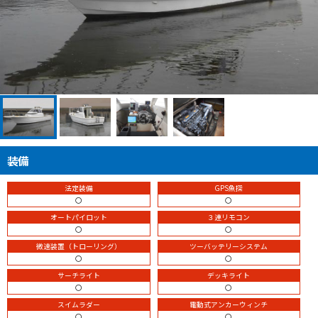
装備
法定装備
GPS魚探
〇
〇
オートパイロット
３連リモコン
〇
〇
微速装置（トローリング）
ツーバッテリーシステム
〇
〇
サーチライト
デッキライト
〇
〇
スイムラダー
電動式アンカーウィンチ
〇
〇