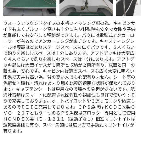
ウォークアラウンドタイプの本格フィッシング艇の為、キャビンサ
イドも広くブルワーク高さも十分に有り移動時も安全で女性や子供
が乗船しても安心して移動ができます。バウには電動式アンカーロ
ーラーが有るのでアンカーリングが楽チンです。キャスティングレ
ールは腰高ほどありステージスペースも広くバウで４，５人くらい
で釣りを楽しむスペースは十分にあります。アフトデッキは大変広
く４人ぐらいで釣りを楽しむスペースは十分にあります。アフトデ
ッキ部には大型イケスが１箇所と収納が２箇所有り、床面と同一の
蓋の為、安心です。キャビン内は窓のスペースも広く大変に明るい
印象で天井も高い為、背の高い人でも心配有りません。シート等の
色褪せ・破れ・汚れはあまり無く比較的綺麗な状態が保たれており
ます。キャプテンシートは車用なので腰への負担が少ないです。航
海計器類はスマートに配置され操作性や視認性も良好で使いやすそ
うで充実しております。オートパイロットや３連リモコンや微速も
あるのでそこそこ充実しております。ＧＰＳ魚探はＫＯＤＥＮ製Ｃ
ＶＧ－２０７ともう一つのＧＰＳ魚探はプロッター専用として使用
ＨＯＮＤＥＸ製ＨＥ－１２１１（振動子なし）個室マリントイレは
運転席裏側に有り、スペース的には広い方で手動式マリントイレが
有ります。