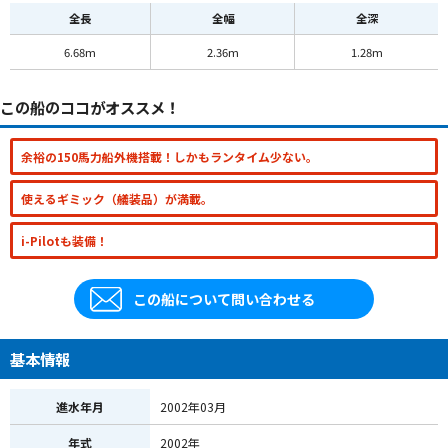
全長
全幅
全深
6.68m
2.36m
1.28m
この船のココがオススメ！
余裕の150馬力船外機搭載！しかもランタイム少ない。
使えるギミック（艤装品）が満載。
i-Pilotも装備！
この船について問い合わせる
基本情報
進水年月
2002年03月
年式
2002年