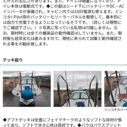
どが入れる広さがあります。また、トイレは個室になっており、ト
イレ本体は電動式です。◆この艇はシート下にバッテリーやDC－AC
インバータが装備され、キャビン内では100V電源も使えます。ミン
コタi-Pilot用のバッテリーもソーラーパネルを駆使して、基本的に
は自力で充電できるようになっているそうです。（詳しくは現物に
てご確認下さい。）※写真に写っている私物は付属しません。な
お、取材時には全ての艤装品の動作確認はしていません。また、取
材後も経年劣化は進みますので、現地に来られて試乗と動作確認さ
れる事をお勧め致します。
デッキ廻り
ミンコタカバー
◆アフトデッキは全面にフェイクチークのようなソフトな床材が張
ってあり、ソフトで歩き心地は良好です。◆バウはバウスプリット