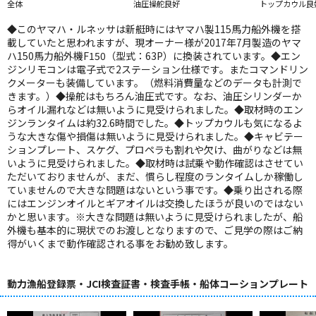
全体
油圧操舵良好
トップカウル良
◆このヤマハ・ルネッサは新艇時にはヤマハ製115馬力船外機を搭
載していたと思われますが、現オーナー様が2017年7月製造のヤマ
ハ150馬力船外機F150（型式：63P）に換装されています。◆エン
ジンリモコンは電子式で2ステーション仕様です。またコマンドリン
クメーターも装備しています。（燃料消費量などのデータも計測で
きます。）◆操舵はもちろん油圧式です。なお、油圧シリンダーか
らオイル漏れなどは無いように見受けられました。◆取材時のエン
ジンランタイムは約32.6時間でした。◆トップカウルも気になるよ
うな大きな傷や損傷は無いように見受けられました。◆キャビテー
ションプレート、スケグ、プロペラも割れや欠け、曲がりなどは無
いように見受けられました。◆取材時は試乗や動作確認はさせてい
ただいておりませんが、まだ、慣らし程度のランタイムしか稼働し
ていませんので大きな問題はないという事です。◆乗り出される際
にはエンジンオイルとギアオイルは交換したほうが良いのではない
かと思います。※大きな問題は無いように見受けられましたが、船
外機も基本的に現状でのお渡しとなりますので、ご見学の際はご納
得がいくまで動作確認される事をお勧め致します。
動力漁船登録票・JCI検査証書・検査手帳・船体コーションプレート