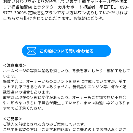
お問い合わせを心よりお待ちしています！船ネットモール中四国エ
リア担当加盟店 ヒラタテクニカルサポート担当者：平田TEL：090-
9772-3000※定額通話プランでない方はワン切りしていただければ
こちらから掛けさせていただきます。お気軽にどうぞ。
この船について問い合わせる
＜注意事項＞
ホームページの写真は船名を消したり、背景をぼかしたり一部加工をして
います。
掲載内容は、オーナーからのコメントを参考に作成していますが、船ネ
ットで約束できるものではありません。装備品やエンジン等、何かと記
載間違いの場合もあります。
取材時と現在の状態に変化があったり、オーナーもご存知で無い不具合
や、知らないうちに不具合が発生していたり、または勘違いなどもありま
すのでご了承ください。
＜ご見学＞
ご購入を前提とされる方のみご案内しています。
ご見学を希望の方は「ご見学お申込書」にご署名の上でお申込みくださ