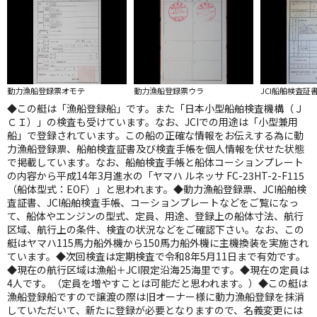
動力漁船登録票オモテ
動力漁船登録票ウラ
JCI船舶検査証
◆この艇は「漁船登録船」です。また「日本小型船舶検査機構（Ｊ
ＣＩ）」の検査も受けています。なお、JCIでの用途は「小型兼用
船」で登録されています。この船の正確な情報をお伝えする為に動
力漁船登録票、船舶検査証書及び検査手帳を個人情報を伏せた状態
で掲載しています。なお、船舶検査手帳と船体コーションプレート
の内容から平成14年3月進水の「ヤマハ ルネッサ FC-23HT-2-F115
（船体型式：EOF）」と思われます。◆動力漁船登録票、JCI船舶検
査証書、JCI船舶検査手帳、コーションプレートなどをご覧になっ
て、船体やエンジンの型式、定員、用途、登録上の船体寸法、航行
区域、航行上の条件、検査の状況などをご確認下さい。なお、この
艇はヤマハ115馬力船外機から150馬力船外機に主機換装を実施され
ています。◆次回検査は定期検査で令和8年5月11日まで有効です。
◆現在の航行区域は漁船＋JCI限定沿海25海里です。◆現在の定員は
4人です。（定員を増やすことは可能だと思われます。）◆この艇は
漁船登録船ですので譲渡の際は旧オーナー様に動力漁船登録を抹消
していただいて、新たに登録が必要となりますので、名義変更には