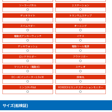
ソーラーパネル
２ステーション
〇
〇
デッキライト
トランサムステップ
〇
〇
スイムラダー
オーニング
〇
〇
電動式アンカーウィンチ
イケス
〇
〇
デッキウォッシュ
電動リール電源
〇
〇
ロッドホルダー
アウトリガー
〇
〇
マリントイレ（電動式）
ステレオ
〇
〇
DC－ACインバーター1.5ｋW
探検丸
〇
〇
ミンコタi-Pilot
HONDEXセカンドステーションモニター
〇
〇
サイズ(船検証)