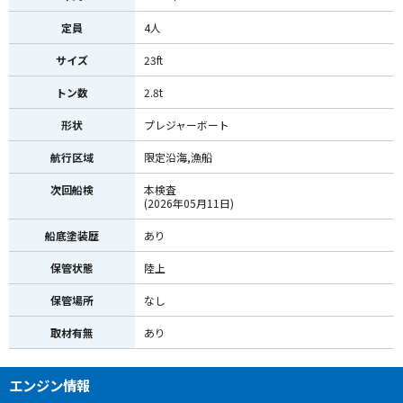
定員
4人
サイズ
23ft
トン数
2.8t
形状
プレジャーボート
航行区域
限定沿海,漁船
次回船検
本検査
(2026年05月11日)
船底塗装歴
あり
保管状態
陸上
保管場所
なし
取材有無
あり
エンジン情報