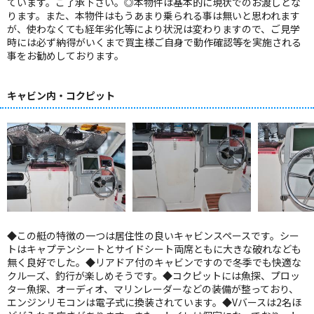
ています。ご了承下さい。◎本物件は基本的に現状でのお渡しとな
ります。また、本物件はもうあまり乗られる事は無いと思われます
が、使わなくても経年劣化等により状況は変わりますので、ご見学
時には必ず納得がいくまで買主様ご自身で動作確認等を実施される
事をお勧めしております。
キャビン内・コクピット
◆この艇の特徴の一つは居住性の良いキャビンスペースです。シー
トはキャプテンシートとサイドシート両席ともに大きな破れなども
無く良好でした。◆リアドア付のキャビンですので冬季でも快適な
クルーズ、釣行が楽しめそうです。◆コクピットには魚探、プロッ
ター魚探、オーディオ、マリンレーダーなどの装備が整っており、
エンジンリモコンは電子式に換装されています。◆Vバースは2名ほ