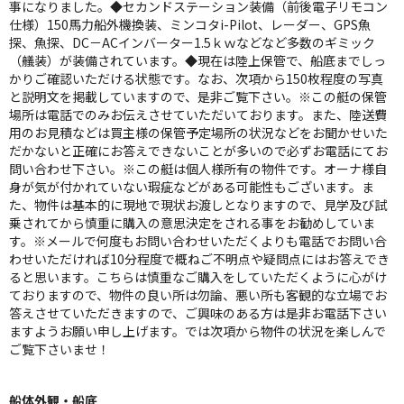
事になりました。◆セカンドステーション装備（前後電子リモコン
仕様）150馬力船外機換装、ミンコタi-Pilot、レーダー、GPS魚
探、魚探、DC－ACインバーター1.5ｋｗなどなど多数のギミック
（艤装）が装備されています。◆現在は陸上保管で、船底までしっ
かりご確認いただける状態です。なお、次項から150枚程度の写真
と説明文を掲載していますので、是非ご覧下さい。※この艇の保管
場所は電話でのみお伝えさせていただいております。また、陸送費
用のお見積などは買主様の保管予定場所の状況などをお聞かせいた
だかないと正確にお答えできないことが多いので必ずお電話にてお
問い合わせ下さい。※この艇は個人様所有の物件です。オーナ様自
身が気が付かれていない瑕疵などがある可能性もございます。ま
た、物件は基本的に現地で現状お渡しとなりますので、見学及び試
乗されてから慎重に購入の意思決定をされる事をお勧めしていま
す。※メールで何度もお問い合わせいただくよりも電話でお問い合
わせいただければ10分程度で概ねご不明点や疑問点にはお答えでき
ると思います。こちらは慎重なご購入をしていただくように心がけ
ておりますので、物件の良い所は勿論、悪い所も客観的な立場でお
答えさせていただきますので、ご興味のある方は是非お電話下さい
ますようお願い申し上げます。では次項から物件の状況を楽しんで
ご覧下さいませ！
船体外観・船底