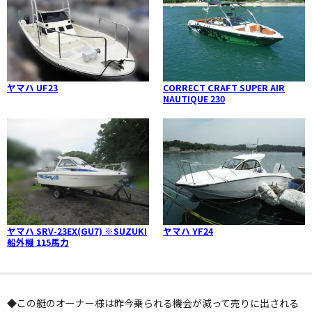
ヤマハ UF23
CORRECT CRAFT SUPER AIR
NAUTIQUE 230
ヤマハ SRV-23EX(GU7) ※SUZUKI
ヤマハ YF24
船外機 115馬力
◆この艇のオーナー様は昨今乗られる機会が減って売りに出される