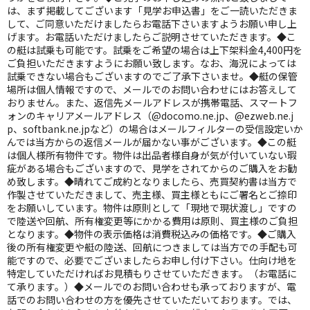
は、まず掲載してございます「見学お申込書」をご一読いただきま
して、ご同意いただけましたらお電話下さいますようお願い申し上
げます。お電話いただけましたらご説明させていただきます。◆こ
の艇は試乗も可能です。試乗をご希望の場合は上下架料金4,400円を
ご負担いただきますようにお願い致します。なお、海況によっては
試乗できない場合もございますのでご了承下さいませ。◆艇の保管
場所は個人情報ですので、メールでのお問い合わせにはお答えして
おりません。また、返信先メールアドレスが携帯電話、スマートフ
ォンのキャリアメールアドレス（@docomo.ne.jp、@ezweb.ne.j
p、softbank.ne.jpなど）の場合はメールフィルターの受信設定いか
んでは当方からの返信メールが届かない事がございます。◆この艇
は個人様所有物件です。物件は出品者様自身が気が付いていない瑕
疵がある場合もございますので、見学をされてからのご購入をお勧
め致します。◆晴れてご成約となりましたら、売買契約書は当方で
作製させていただきまして、売主様、買主様ともにご署名とご捺印
をお願いしています。物件は原則として「現地で現状渡し」ですの
で陸送や回航、所有権変更等にかかる費用は原則、買主様のご負担
となります。◆物件の表示価格は消費税込みの価格です。◆ご購入
後の所有権変更や艇の陸送、回航につきましては当方での手配も可
能ですので、必要でございましたらお申し付け下さい。仕向け地を
特定していただければお見積もりさせていただきます。（お電話に
て承ります。）◆メールでのお問い合わせも承っておりますが、電
話でのお問い合わせの方を優先させていただいております。では、