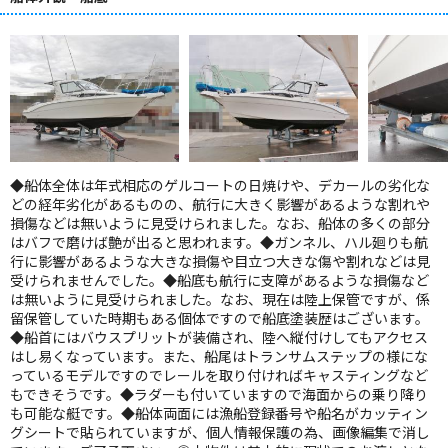
◆船体全体は年式相応のゲルコートの日焼けや、デカールの劣化な
どの経年劣化があるものの、航行に大きく影響があるような割れや
損傷などは無いように見受けられました。なお、船体の多くの部分
はバフで磨けば艶が出ると思われます。◆ガンネル、ハル廻りも航
行に影響があるような大きな損傷や目立つ大きな傷や割れなどは見
受けられませんでした。◆船底も航行に支障があるような損傷など
は無いように見受けられました。なお、現在は陸上保管ですが、係
留保管していた時期もある個体ですので船底塗装歴はございます。
◆船首にはバウスプリットが装備され、陸へ縦付けしてもアクセス
はし易くなっています。また、船尾はトランサムステップの様にな
っているモデルですのでレールを取り付ければキャスティングなど
もできそうです。◆ラダーも付いていますので海面からの乗り降り
も可能な艇です。◆船体両面には漁船登録番号や船名がカッティン
グシートで貼られていますが、個人情報保護の為、画像編集で消し