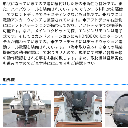
形状になっていますので陸に縦付けした際の乗降性も良好です。ま
た、ハイバウレールも装備されていますのでミンコタi-Pilotを駆使
してフロントデッキでキャスティングなども可能です。◆バウには
電動アンカーウィンチも装備されています。◆アフトデッキ右舷側
にはアフトステーションが備わっており、アフトデッキでの操船も
可能です。なお、メインコクピット同様、エンジンリモコンは電子
式です。そしてセカンドステーションにもHONDEXのモニターシス
テムが備わっていますの。◆アフトデッキにはデッキウォシュと電
動リール電源も装備されています。（海水取り込み）※全ての艤装
機器類の動作確認はしておりませんので、現地にて試乗と各機器類
の動作確認をされる事をお勧め致します。また、取材後は経年劣化
も進みますのでご見学時にはこちらもご確認下さい。
船外機