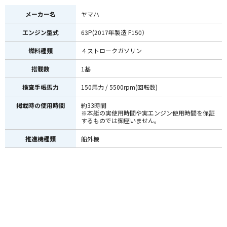
メーカー名
ヤマハ
エンジン型式
63P(2017年製造 F150）
燃料種類
４ストロークガソリン
搭載数
1基
検査手帳馬力
150馬力 / 5500rpm(回転数)
掲載時の使用時間
約33時間
※本艇の実使用時間や実エンジン使用時間を保証
するものでは御座いません。
推進機種類
船外機