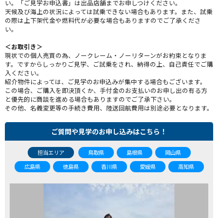
い。「ご見学お申込書」は出品店舗までお申しつけください。
天候及び海上の状況によっては試乗できない場合もあります。また、試乗
の際は上下架代金や燃料代が必要な場合もありますのでご了承くださ
い。
＜お取引き＞
現状での個人売買の為、ノークレーム・ノーリターンがお約束となりま
す。ですからしっかりご見学、ご試乗をされ、納得の上、自己責任でご購
入ください。
紹介物件によっては、ご見学のお申込みが集中する場合もございます。
この場合、ご購入を即決頂くか、手付金のお支払いのお申し出の有る方
と優先的に商談を進める場合もありますのでご了承下さい。
その他、名義変更等の手続き費用、陸送回航費用は別途必要となります。
ご質問や見学のお申し込みはこちら！
担当エリア
鳥取県
島根県
岡山県
広島県
徳島県
香川県
愛媛県
高知県