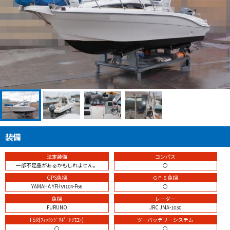
装備
法定装備
コンパス
一部不足品があるかもしれません。
〇
GPS魚探
ＧＰＳ魚探
YAMAHA YFHⅥ104-F66
〇
魚探
レーダー
FURUNO
JRC JMA-1030
FSR(ﾌｨｯｼﾝｸﾞｻﾎﾟｰﾄﾘﾓｺﾝ)
ツーバッテリーシステム
〇
〇