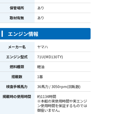
保管場所
あり
取材有無
あり
エンジン情報
メーカー名
ヤマハ
エンジン型式
71U(MD130TY)
燃料種類
軽油
搭載数
1基
検査手帳馬力
36馬力 / 3050rpm(回転数)
掲載時の使用時間
約1134時間
※本艇の実使用時間や実エンジ
ン使用時間を保証するものでは
御座いません。