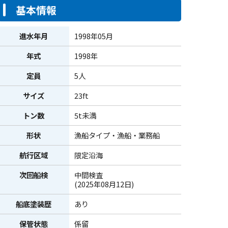
基本情報
進水年月
1998年05月
年式
1998年
定員
5人
サイズ
23ft
トン数
5t未満
形状
漁船タイプ・漁船・業務船
航行区域
限定沿海
次回船検
中間検査
(2025年08月12日)
船底塗装歴
あり
保管状態
係留