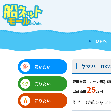
TOPへ
ヤマハ DX2
買いたい
管理番号：九州北部(福岡県)
売りたい
25
出品価格
万円
知りたい
引き上げ式シャフト