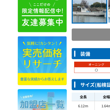
装備
オーニング
〇
サイズ(船検証
全長
全幅
6.12m
1.64