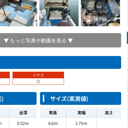
▼ もっと写真や動画を見る ▼
イケス
〇
)
サイズ(実測値)
全深
実長
実幅
高さ
m
0.52m
6.6m
1.75m