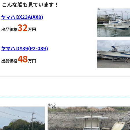
、こんな船も見ています！
ヤマハ DX23A(AX8)
32
出品価格
万円
ヤマハ DY39(P2-089)
48
出品価格
万円
No.2