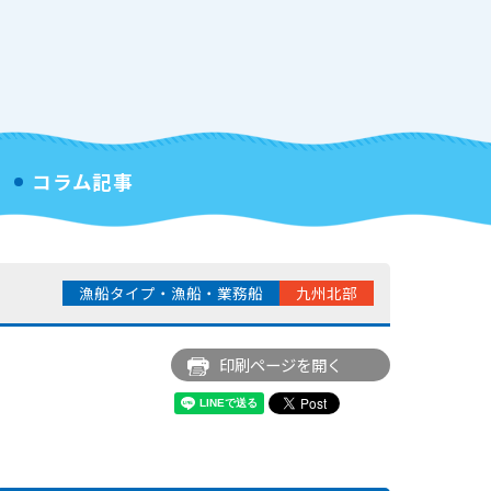
コラム記事
漁船タイプ・漁船・業務船
九州北部
印刷ページを開く