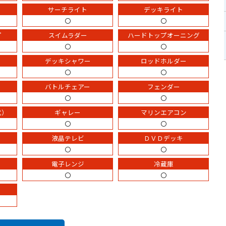
サーチライト
デッキライト
〇
〇
プ
スイムラダー
ハードトップオーニング
〇
〇
デッキシャワー
ロッドホルダー
〇
〇
バトルチェアー
フェンダー
〇
〇
式）
ギャレー
マリンエアコン
〇
〇
液晶テレビ
ＤＶＤデッキ
〇
〇
電子レンジ
冷蔵庫
〇
〇