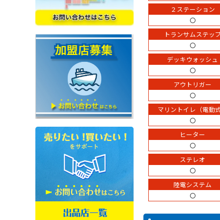
２ステーション
〇
トランサムステッ
〇
デッキウォッシュ
〇
アウトリガー
〇
マリントイレ（電動
〇
ヒーター
〇
ステレオ
〇
陸電システム
〇