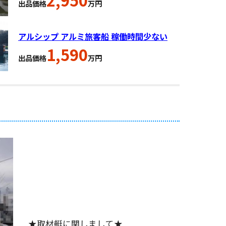
出品価格
万円
アルシップ アルミ旅客船 稼働時間少ない
1,590
出品価格
万円
★取材艇に関しまして★