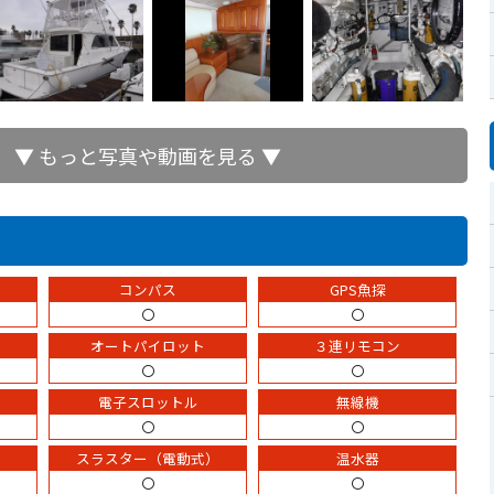
▼ もっと写真や動画を見る ▼
コンパス
GPS魚探
〇
〇
オートパイロット
３連リモコン
〇
〇
電子スロットル
無線機
〇
〇
スラスター（電動式）
温水器
〇
〇