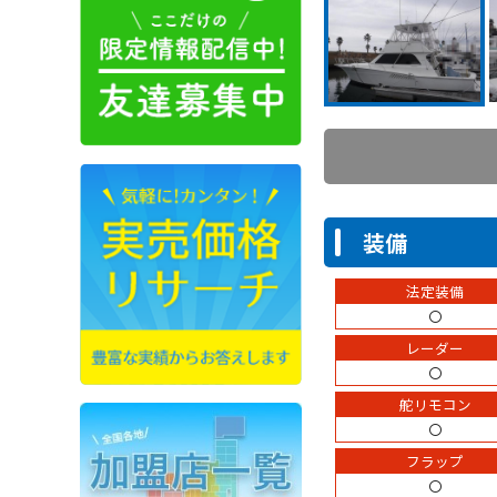
装備
法定装備
〇
レーダー
〇
舵リモコン
〇
フラップ
〇