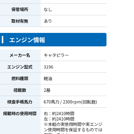
保管場所
なし
取材有無
あり
エンジン情報
メーカー名
キャタピラー
エンジン型式
3196
燃料種類
軽油
搭載数
2基
検査手帳馬力
670馬力 / 2300rpm(回転数)
掲載時の使用時間
右：約2410時間
左：約2410時間
※本艇の実使用時間や実エンジ
ン使用時間を保証するものでは