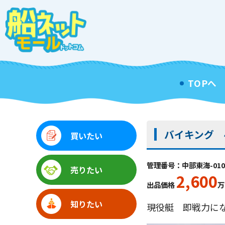
TOPへ
バイキング 4
買いたい
管理番号：中部東海-010
売りたい
2,600
出品価格
万
知りたい
現役艇 即戦力に