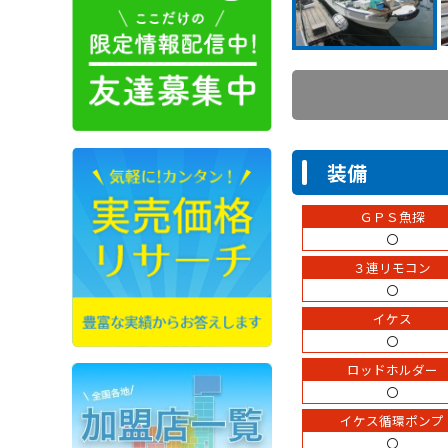
装備
ＧＰＳ魚探
〇
３連リモコン
〇
イケス
〇
ロッドホルダー
〇
イケス循環ポンプ
〇