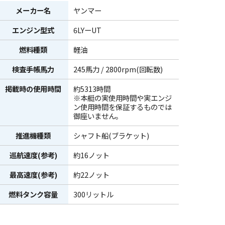
メーカー名
ヤンマー
エンジン型式
6LYーUT
燃料種類
軽油
検査手帳馬力
245馬力 / 2800rpm(回転数)
掲載時の使用時間
約5313時間
※本艇の実使用時間や実エンジ
ン使用時間を保証するものでは
御座いません。
推進機種類
シャフト船(ブラケット)
巡航速度(参考)
約16ノット
最高速度(参考)
約22ノット
燃料タンク容量
300リットル