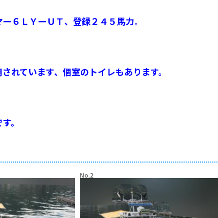
マー６ＬＹーＵＴ、登録２４５馬力。
用されています、個室のトイレもあります。
です。
No.2