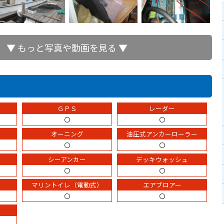
▼ もっと写真や動画を見る ▼
ＧＰＳ
レーダー
〇
〇
オーニング
油圧式アンカーローラー
〇
〇
シーアンカー
デッキウォッシュ
〇
〇
マリントイレ（電動式）
エアブロアー
〇
〇