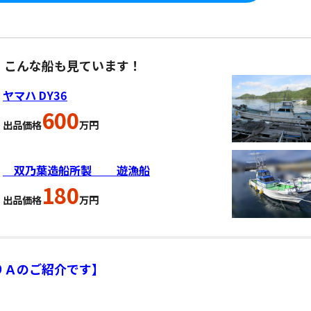
、こんな船も見ています！
ヤマハ DY36
600
出品価格
万円
双乃葉造船所製 遊漁船
180
出品価格
万円
９Ａのご紹介です】