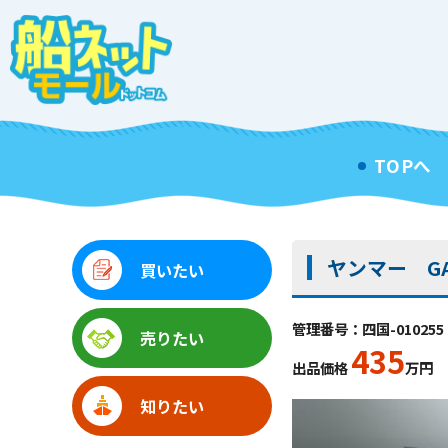
TOPへ
ヤンマー GA
買いたい
管理番号：四国-010255
売りたい
435
出品価格
万円
知りたい