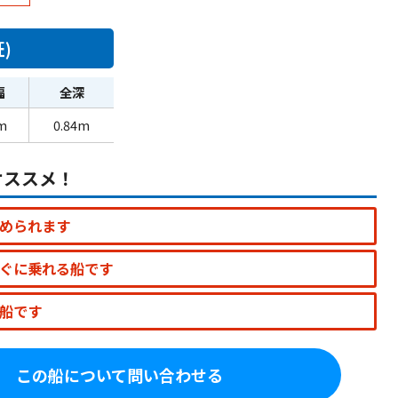
)
幅
全深
m
0.84m
オススメ！
められます
ぐに乗れる船です
船です
この船について問い合わせる