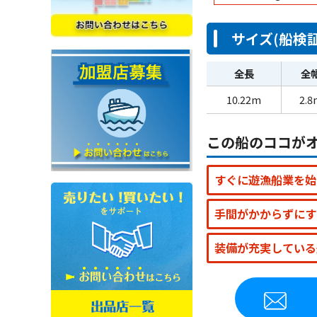
サイズ(船検証
全長
全
10.22m
2.8
この船のココが
すぐに遊漁船業を始
手間がかからずにす
装備が充実している